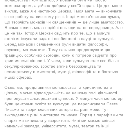
монашества і композитор, я повинна бути не просто
композитором, а дійсно добрим у своїй справі. Це для мене
виклик, адже я є частиною Церкви, і моя мета — виконувати
свою роботу на високому рівні. Іноді може з’явитися думка,
що творчість монахів чи священників — це лише аматорство.
Я сама колись мала подібні погляди на це середовище. Але
це не так. Історія Церкви свідчить про те, що в минулі
століття існували видатні особистості в науці та культурі.
Серед монахів і священників були видатні філософи,
науковці, математики. Тому важливо продовжувати цю
традицію, особливо сьогодні, коли є потреба свідчити про
християнські цінності. У часи, коли культура стає все більш
секуляризованою, зростає вплив безбожництва та
неомарксизму в мистецтві, музиці, філософії та в багатьох
інших сферах.
Отже, ми, представники монашества та християнства в
цілому, маємо відповідальність на нашому полі діяльності
пропонувати альтернативні цінності. У минулі часи монастирі
були центрами освіти та культури, де переписували Святе
Письмо та твори класичних авторів на різні мови. Тут
викладалися різні мистецтва та науки. Поряд з парафіями та
єпархіями виникали університети. Нині ми маємо світські
навчальні заклади, університети, музеї, театри та інші