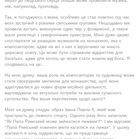
нераз до людського серця більше може промовити музика,
ніж, наприклад, проповідь.
Так, я погоджуюсь з вами, особливо це стає помітно під час
моїх зустрічей з різними світськими групами. Нещодавно ми
провели зустріч, виконуючи один твір у філармонії, а також
мали репетиції з симфонічним оркестром. Мені дуже цікаво
спостерігати за реакцією музикантів на монахиню, яка є
композитором, адже не всі з них є віруючими чи мають
церковну освіту. Це може бути справжнім відкриттям для
багатьох, адже для когось це може стати знаком від Бога. Я
сподіваюсь на це...
На мою думку, ваша роль як композиторки та художниці може
стати своєрідним закликом для монашества, щоб вони
адаптувалися до нових форм місійної діяльності,
відповідаючи на актуальні потреби та виклики сучасного
суспільства. Яка ваша перспектива щодо цього?
Мені на думку спадає образ Івана Павла ІІ, який мав
пристрасть до лижного спорту. Одного разу його запитали:
"Як Папа Римський може займатися лижами?". І він відповів:
"Папа Римський повинен вміти кататися на лижах". У цьому
контексті я хочу підкреслити, що як представниця