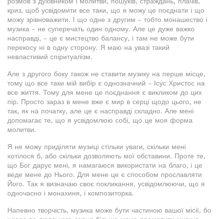
розмов з духівником і молитви, пошуків, страждань, плачів,
криз, щоб усвідомити все таки, що я можу це поєднати і що
можу зрівноважити. І що одне з другим - тобто монашество і
музика - не суперечать один одному. Але це дуже важко
насправді, - це є мистецтво балансу, і там не може бути
перекосу ні в одну сторону. Я маю на увазі такий
невластивий спіритуалізм.
Але з другого боку також не ставити музику на перше місце,
тому що все таки мій вибір є однозначний - Ісус Христос на
все життя. Тому для мене це поєднання є викликом до цих
пір. Просто зараз в мене вже є мир в серці щодо цього, не
так, як на початку, але це є насправді складно. Але мені
допомагає те, що я усвідомлюю собі, що це моя форма
молитви.
Я не можу приділяти музиці стільки уваги, скільки мені
хотілося б, або скільки дозволяють мої обставини. Проте те,
що Бог дарує мені, я намагаюся використати на благо, і це
веде мене до Нього. Для мене це є способом прославляти
Його. Так я визначаю своє покликання, усвідомлюючи, що я
одночасно і монахиня, і композиторка.
Напевно творчість, музика може бути частиною вашої місії, бо