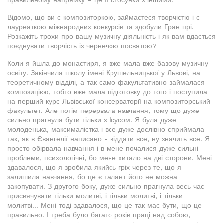
правильному напрямку – це її стосунки з іншими.
Відомо, що ви є композиторкою, займаєтеся творчістю і є
лауреаткою міжнародних конкурсів та здобули Гран прі.
Розкажіть трохи про вашу музичну діяльність і як вам вдається
поєднувати творчість із чернечою посвятою?
Коли я йшла до монастиря, я вже мала вже базову музичну
освіту. Закінчила школу імені Крушельницької у Львові, на
теоретичному відділі, а так само факультативно займалася
композицією, тобто вже мала підготовку до того і поступила
на перший курс Львівської консерваторії на композиторський
факультет. Але потім перервала навчання, тому що дуже
сильно прагнула бути тільки з Ісусом. Я була дуже
молоденька, максималістка і все дуже дослівно сприймала
так, як в Євангелії написано - віддати все, ну значить все. Я
просто обірвала навчання і в мене почалися дуже сильні
проблеми, психологічні, бо мене хитало на дві сторони. Мені
здавалося, що я зробила якийсь гріх через те, що я
залишила навчання, бо це є талант його не можна
закопувати. З другого боку, дуже сильно прагнула весь час
присвячувати тільки молитві, і тільки молитві, і тільки
молитві... Мені тоді здавалося, що це так має бути, що це
правильно. І треба було багато років праці над собою,