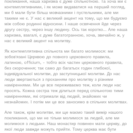
покликання, наша харизма є дуже спільнотною. Та хоча ми є
контемплятивними, і як може видаватися на перший погляд,
ми б мали бути більш мовчазними і пустельними, але ми
такими не є. У нас є великий акцент на тому, що ми будуємо
між собою родинні відносини. І наше освячення йде через
другу сестру, через іншу людину. Ось так коротко... Але наша
харизма, взагалі, є дуже багатогранною, хоча, звичайно ж, у
нас є великий акцент на молитву.
Як контемплятивна спільнота ми багато молимося: ми
зобов'язані Церквою до повного церковного правила,
латиною, offiсium, - тобто всіх частин церковного правила,
без скорочення; так само до багатьох годин глибокої,
індивідуальної молитви, до заступницької молитви. До нас
люди звертаються з проханням про молитву з різними
наміреннями. Ми це все переживаємо теж, коли люди нас
просять. Кожна сестра теж ділиться перед спільнотою тими
наміреннями, які отримали від людей, знайомих чи
незнайомих. І потім ми це все заносимо в спільних молитвах.
Але також, крім молитви, ми ще маємо такий вимір нашого
покликання, що ми не тільки молимося за людей, але ми
молимося з людьми. Наш монастир повинен мати церкву, до
якої люди завжди можуть прийти. Тому церква має бути