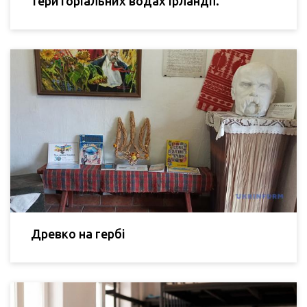
територіальних водах Ірландії.
Древко на гербі