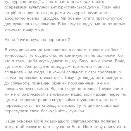
культурні інституції... Проте часто ці заклади стають
осередками культурної антихристиянської думки. Тому нам
потрібно знову стати центрами культури і науки, але з
абсолютно новим підходом. Ми повинні стати протиотрутою
для сучасного суспільства. В іншому випадку, ми не зможемо
виконати нашу місію.
Як ви бачите сучасне чернецтво?
Я хочу дивитися на монашество з серцем, повним любові і
милосердя. Не осуджуючи, не критикуючи і не оцінюючи, бо
хто я така, щоби якусь давати оцінку. Бачу, що є криза. Бачу,
що тяжко. Але розумію передусім, що кожна чернеча
спільнота - це люди, і в кожній спільноті є свої проблеми, з
якими переважно стикаються. Тому що люди, які приходять
до спільноти, позначені різними пораненнями, якими
позначене суспільство. Від того ніде не втечеш. І дуже часто
ми не справляємося з викликами нашої місії назовні через те,
що ми не даємо ради з внутрішніми труднощами, які нас
перевищують. І це справді є виклик. Тут є цей виклик надії
переступити свою безнадійність, сумніви.
Наша основна місія як монашого співтовариства полягає в
тому, щоб свідчити про існування Бога, Його живу присутність