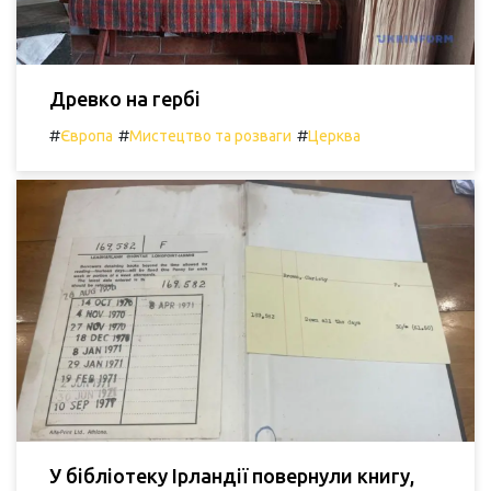
Древко на гербі
#
#
#
Європа
Мистецтво та розваги
Церква
У бібліотеку Ірландії повернули книгу,