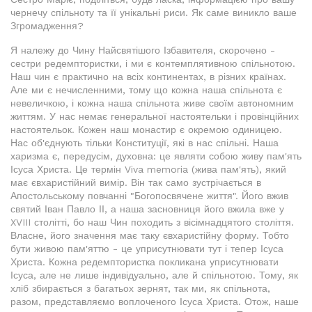
чернечу спільноту та її унікальні риси. Як саме виникло ваше
Згромадження?
Я належу до Чину Найсвятішого Ізбавителя, скорочено -
сестри редемптористки, і ми є контемплятивною спільнотою.
Наш чин є практично на всіх континентах, в різних країнах.
Але ми є нечисленними, тому що кожна наша спільнота є
невеличкою, і кожна наша спільнота живе своїм автономним
життям. У нас немає генеральної настоятельки і провінційних
настоятельок. Кожен наш монастир є окремою одиницею.
Нас об'єднують тільки Конституції, які в нас спільні. Наша
харизма є, передусім, духовна: це являти собою живу пам'ять
Ісуса Христа. Це термін Viva memoria (жива пам'ять), який
має євхаристійний вимір. Він так само зустрічається в
Апостольському повчанні "Богопосвячене життя". Його вжив
святий Іван Павло ІІ, а наша засновниця його вжила вже у
XVIII столітті, бо наш Чин походить з вісімнадцятого століття.
Власне, його значення має таку євхаристійну форму. Тобто
бути живою пам'яттю - це уприсутнювати тут і тепер Ісуса
Христа. Кожна редемптористка покликана уприсутнювати
Ісуса, але не лише індивідуально, але й спільнотою. Тому, як
хліб збирається з багатьох зернят, так ми, як спільнота,
разом, представляємо воплоченого Ісуса Христа. Отож, наше