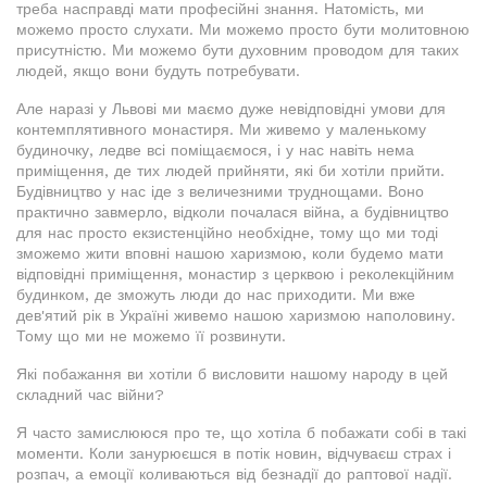
треба насправді мати професійні знання. Натомість, ми
можемо просто слухати. Ми можемо просто бути молитовною
присутністю. Ми можемо бути духовним проводом для таких
людей, якщо вони будуть потребувати.
Але наразі у Львові ми маємо дуже невідповідні умови для
контемплятивного монастиря. Ми живемо у маленькому
будиночку, ледве всі поміщаємося, і у нас навіть нема
приміщення, де тих людей прийняти, які би хотіли прийти.
Будівництво у нас іде з величезними труднощами. Воно
практично завмерло, відколи почалася війна, а будівництво
для нас просто екзистенційно необхідне, тому що ми тоді
зможемо жити вповні нашою харизмою, коли будемо мати
відповідні приміщення, монастир з церквою і реколекційним
будинком, де зможуть люди до нас приходити. Ми вже
дев'ятий рік в Україні живемо нашою харизмою наполовину.
Тому що ми не можемо її розвинути.
Які побажання ви хотіли б висловити нашому народу в цей
складний час війни?
Я часто замислююся про те, що хотіла б побажати собі в такі
моменти. Коли занурюєшся в потік новин, відчуваєш страх і
розпач, а емоції коливаються від безнадії до раптової надії.