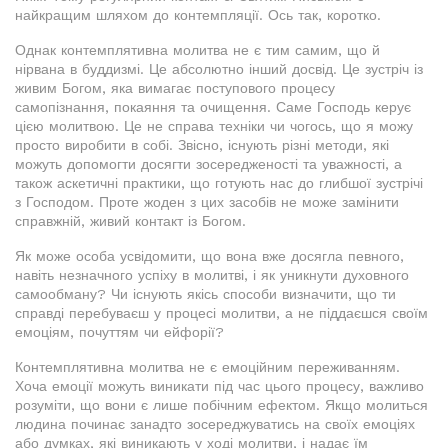
найкращим шляхом до контемпляції. Ось так, коротко.
Однак контемплятивна молитва не є тим самим, що й
нірвана в буддизмі. Це абсолютно інший досвід. Це зустріч із
живим Богом, яка вимагає поступового процесу
самопізнання, покаяння та очищення. Саме Господь керує
цією молитвою. Це не справа техніки чи чогось, що я можу
просто виробити в собі. Звісно, існують різні методи, які
можуть допомогти досягти зосередженості та уважності, а
також аскетичні практики, що готують нас до глибшої зустрічі
з Господом. Проте жоден з цих засобів не може замінити
справжній, живий контакт із Богом.
Як може особа усвідомити, що вона вже досягла певного,
навіть незначного успіху в молитві, і як уникнути духовного
самообману? Чи існують якісь способи визначити, що ти
справді перебуваєш у процесі молитви, а не піддаєшся своїм
емоціям, почуттям чи ейфорії?
Контемплятивна молитва не є емоційним переживанням.
Хоча емоції можуть виникати під час цього процесу, важливо
розуміти, що вони є лише побічним ефектом. Якщо молиться
людина починає занадто зосереджуватись на своїх емоціях
або думках, які виникають у ході молитви, і надає їм