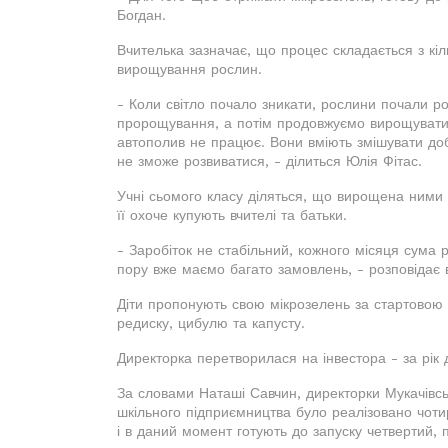
Богдан.
Вчителька зазначає, що процес складається з кі
вирощування рослин.
- Коли світло почало зникати, рослини почали р
пророщування, а потім продовжуємо вирощувати. 
автополив не працює. Вони вміють змішувати до
не зможе розвиватися, - ділиться Юлія Фітас.
Учні сьомого класу діляться, що вирощена ними м
її охоче купують вчителі та батьки.
- Заробіток не стабільний, кожного місяця сума 
пору вже маємо багато замовлень, - розповідає 
Діти пропонують свою мікрозелень за стартовою 
редиску, цибулю та капусту.
Директорка перетворилася на інвестора - за рік 
За словами Наташі Савчин, директорки Мукачівськ
шкільного підприємництва було реалізовано чоти
і в даний момент готують до запуску четвертий, 