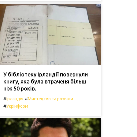
У бібліотеку Ірландії повернули
книгу, яка була втраченя більш
ніж 50 років.
#
#
Ірландія
Мистецтво та розваги
#
Укрінформ