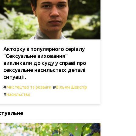
Акторку з популярного серіалу
"Сексуальне виховання"
викликали до суду у справі про
сексуальне насильство: деталі
ситуації.
#
#
Мистецтво та розваги
Вільям Шекспір
#
Насильство
ктуальне