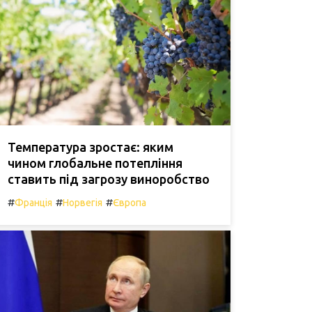
Температура зростає: яким
чином глобальне потепління
ставить під загрозу виноробство
#
#
#
Франція
Норвегія
Європа