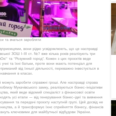
еси та вчаться заробляти
ідприємцями, вони рідко усвідомлюють, що це насправді
вської ЗОШ І-ІІІ ст. №7 вже кілька років реалізують три
чОк!" та "Розумний город". Кожен з цих проєктів веде
учні та їхні батьки, проте вони мають потенціал для
триманий від їхньої діяльності, переважно інвестується в
навчання в класах.
ні можуть заробити справжні гроші. Але насправді справа
облизу Мукачівського замку, реалізуються бізнес-ініціативи
цтва, який веде відомий спеціаліст з фінансової освіти
ходять усі етапи — від генерування бізнес-ідеї та вивчення
сування та передачі проєкту наступній групі. Цей досвід не
ництва, а й трансформує їхнє сприйняття бізнесу, фінансів
стануть ключовими для майбутньої відбудови України.