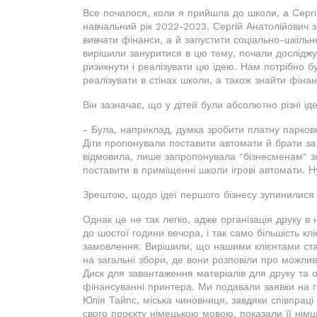
Все почалося, коли я прийшла до школи, а Сергі
навчальний рік 2022-2023. Сергій Анатолійович 
вивчати фінанси, а й запустити соціально-шкільн
вирішили зануритися в цю тему, почали досліджув
ризикнути і реалізувати цю ідею. Нам потрібно б
реалізувати в стінах школи, а також знайти фінанс
Він зазначає, що у дітей були абсолютно різні ід
- Була, наприклад, думка зробити платну парковк
Діти пропонували поставити автомати й брати за 
відмовила, лише запропонувала "бізнесменам" з
поставити в приміщенні школи ігрові автомати. 
Зрештою, щодо ідеї першого бізнесу зупинилися 
Однак це не так легко, адже організація друку в
до шостої години вечора, і так само більшість кл
замовлення. Вирішили, що нашими клієнтами стан
на загальні збори, де вони розповіли про можлив
Диск для завантаження матеріалів для друку та 
фінансуванні принтера. Ми подавали заявки на г
Юлія Тайпс, міська чиновниця, завдяки співпраці
свого проєкту німецькою мовою, показали її німц