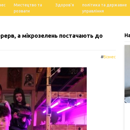
нес
Мистецтво та
Здоров'я
політика та державне
розваги
управління
ерерв, а мікрозелень постачають до
Н
#
Бізнес