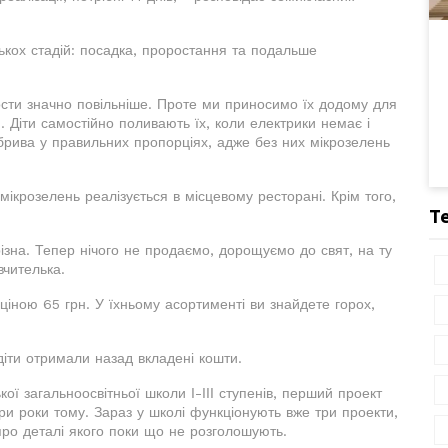
лькох стадій: посадка, проростання та подальше
ости значно повільніше. Проте ми приносимо їх додому для
Діти самостійно поливають їх, коли електрики немає і
брива у правильних пропорціях, адже без них мікрозелень
ікрозелень реалізується в місцевому ресторані. Крім того,
Т
різна. Тепер нічого не продаємо, дорощуємо до свят, на ту
вчителька.
ціною 65 грн. У їхньому асортименті ви знайдете горох,
діти отримали назад вкладені кошти.
ої загальноосвітньої школи І-ІІІ ступенів, перший проект
ри роки тому. Зараз у школі функціонують вже три проекти,
про деталі якого поки що не розголошують.