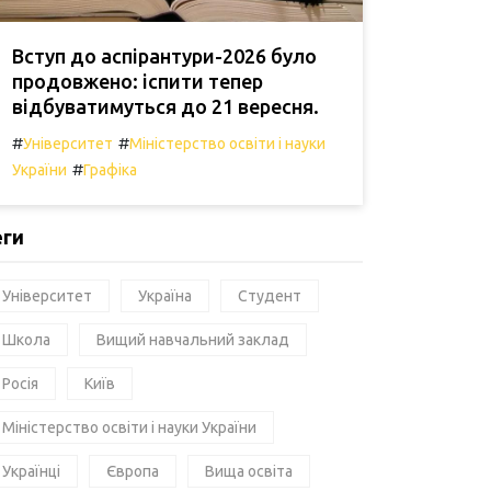
Вступ до аспірантури-2026 було
продовжено: іспити тепер
відбуватимуться до 21 вересня.
#
#
Університет
Міністерство освіти і науки
#
України
Графіка
еги
Університет
Україна
Студент
Школа
Вищий навчальний заклад
Росія
Київ
Міністерство освіти і науки України
Українці
Європа
Вища освіта