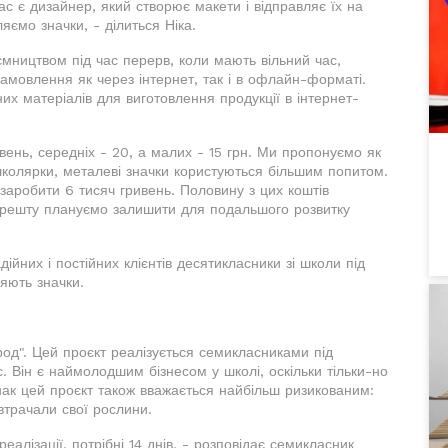
с є дизайнер, який створює макети і відправляє їх на
ляємо значки, - ділиться Ніка.
ємництвом під час перерв, коли мають вільний час,
амовлення як через інтернет, так і в офлайн-форматі.
х матеріалів для виготовлення продукції в інтернет-
ивень, середніх - 20, а малих - 15 грн. Ми пропонуємо як
и школярки, металеві значки користуються більшим попитом.
заробити 6 тисяч гривень. Половину з цих коштів
а решту плануємо залишити для подальшого розвитку
йних і постійних клієнтів десятикласники зі школи під
яють значки.
род". Цей проєкт реалізується семикласниками під
с. Він є наймолодшим бізнесом у школі, оскільки тільки-но
днак цей проєкт також вважається найбільш ризикованим:
втрачали свої рослини.
еалізації, потрібні 14 днів, - розповідає семикласник