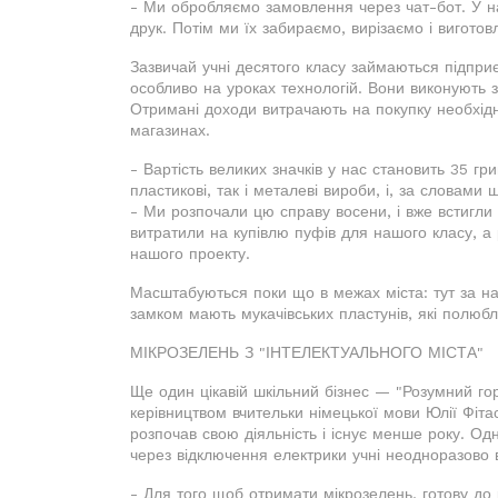
- Ми обробляємо замовлення через чат-бот. У на
друк. Потім ми їх забираємо, вирізаємо і виготов
Зазвичай учні десятого класу займаються підпри
особливо на уроках технологій. Вони виконують з
Отримані доходи витрачають на покупку необхідни
магазинах.
- Вартість великих значків у нас становить 35 гр
пластикові, так і металеві вироби, і, за словам
- Ми розпочали цю справу восени, і вже встигли 
витратили на купівлю пуфів для нашого класу, 
нашого проекту.
Масштабуються поки що в межах міста: тут за наді
замком мають мукачівських пластунів, які полюбл
МІКРОЗЕЛЕНЬ З "ІНТЕЛЕКТУАЛЬНОГО МІСТА"
Ще один цікавій шкільний бізнес — "Розумний го
керівництвом вчительки німецької мови Юлії Фіта
розпочав свою діяльність і існує менше року. О
через відключення електрики учні неодноразово 
- Для того щоб отримати мікрозелень, готову до р