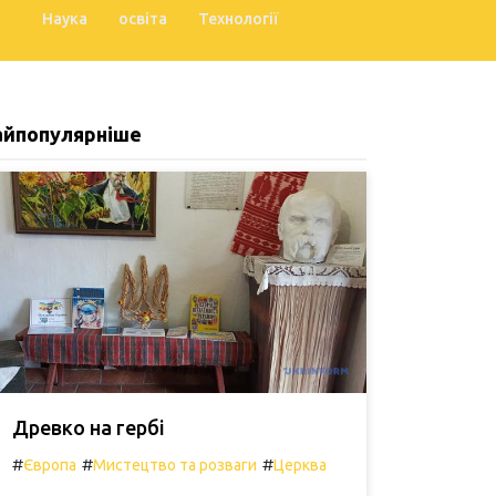
Наука
освіта
Технології
айпопулярніше
Древко на гербі
#
#
#
Європа
Мистецтво та розваги
Церква