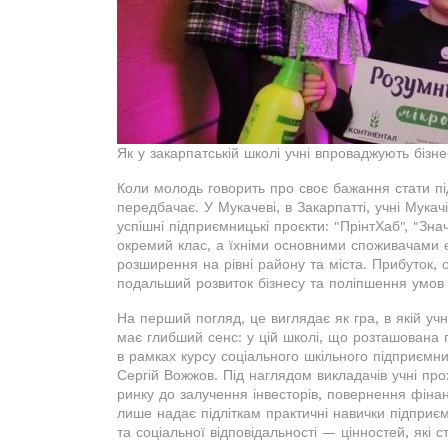
Як у закарпатській школі учні впроваджують бізн
Коли молодь говорить про своє бажання стати п
передбачає. У Мукачеві, в Закарпатті, учні Мукачі
успішні підприємницькі проєкти: "ПрінтХаб", "Зна
окремий клас, а їхніми основними споживачами є 
розширення на рівні району та міста. Прибуток, о
подальший розвиток бізнесу та поліпшення умов 
На перший погляд, це виглядає як гра, в якій уч
має глибший сенс: у цій школі, що розташована п
в рамках курсу соціального шкільного підприємни
Сергій Вожжов. Під наглядом викладачів учні про
ринку до залучення інвесторів, повернення фінан
лише надає підліткам практичні навички підприєм
та соціальної відповідальності — цінностей, які 