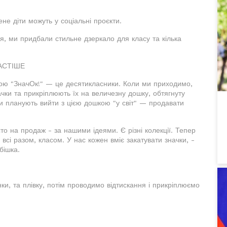
ене діти можуть у соціальні проєкти.
ня, ми придбали стильне дзеркало для класу та кілька
АСТІШЕ
звою "ЗначОк!" — це десятикласники. Коли ми приходимо,
ачки та прикріплюють їх на величезну дошку, обтягнуту
ви планують вийти з цією дошкою "у світ" — продавати
то на продаж - за нашими ідеями. Є різні колекції. Тепер
сі разом, класом. У нас кожен вміє закатувати значки, -
бішка.
и, та плівку, потім проводимо відтискання і прикріплюємо