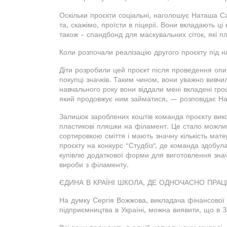
Оскільки проєкти соціальні, наголошує Наташа Са
та, скажімо, проїсти в піцерії. Вони вкладають ці
також - спандбонд для маскувальних сіток, які пл
Коли розпочали реалізацію другого проєкту під н
Діти розробили цей проєкт після проведення опит
покупці значків. Таким чином, вони уважно вивчил
навчального року вони віддали мені вкладені гр
який продовжує ним займатися, — розповідає Н
Залишок зароблених коштів команда проєкту ви
пластикові пляшки на філамент. Це стало можли
сортировкою сміття і мають значну кількість ма
проєкту на конкурс "Студбіз", де команда здобул
купівлю додаткової форми для виготовлення зна
вироби з філаменту.
ЄДИНА В КРАЇНІ ШКОЛА, ДЕ ОДНОЧАСНО ПРА
На думку Сергія Вожжова, викладача фінансової 
підприємництва в Україні, можна виявити, що в З