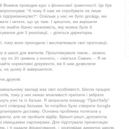
й Вожжов проводив курс з фінансової грамотності. Це був
запропонував: "А чому б нам не спробувати не лише
е підприємництво?". Оскільки у нас не було досвіду, ми
ати і читати, що це таке. І зрештою, ми вирішили
уло знайти бізнес-можливість, яку можна було б
ування для її реалізації, - ділиться директорка.
еї, тому вони приходили і висловлювали свої пропозиції.
у в школі для вчителів. Проштовхували також... казино.
гру по 20 гривень з охочого, - сміється Савчин. - Я не
найти нормативні документи, які б нам дозволяли
Ну, на цьому й завершилося.
на друкові.
 навчальному закладі має свої особливості. Школа працює
ієнтів, тому у них немає можливості приїхати і забрати
уть учні та їх батьки. Я запросила команду "ПрінтХабу"
ості співпраці батькам. Їм потрібно було створити Google
організувати доставку. Основна проблема полягала у
ранти, але не пройшли відбір. Врешті-решт, допомогла
 з німецькими партнерами. Діти підготували презентацію
ям, і ті надали фінансування, - розповідає директор школи.