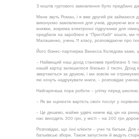
З коштів гуртового замовлення було придбано дз
Мене звуть Роман, і я вже другий рік займаюся д
виконуємо замовлення для учнів, друкуючи все н
книжки, зокрема електронні підручники для німе
придбали на зароблені в "ПрінтХабі" кошти, ми т
Малашенко, учень 11 класу, розповідаючи про їхні
Його бізнес-партнерка Ванесса Колядова каже, щ
- Найвищий наш дохід становив приблизно 5 тися
нашій картці залишилося близько 3 тисяч. Дохід к
звертаються за друком, і ми зовсім не отримуємо
які хочуть надрукувати книги, - розповідає учени
Найгарячіша пора роботи - улітку перед школою
- Як ви оцінюєте вартість своїх послуг у порівня
- Це дешево, майже удвічі нижче від цін на ринку
нас виходить 300 грн, у місті - на 200 грн дорож
Розповідає, що їхні клієнти - учні та батьки. Для
батьківські збори. Також запустили й ведуть стор