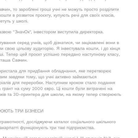
вчин, то зароблені гроші учні не можуть просто розділити
 кошти в розвиток проєкту, купують речі для своїх класів,
етуть у школі.
азвою "ЗначОк", інвестором виступила директорка.
ування серед учнів, щоб дізнатися, чи зацікавлені вони в
и свою цільову аудиторію. Я інвестувала кошти, і до кінця
оші. Тепер цей проєкт успішно передано наступному класу,
аташа Савчин.
користала для придбання обладнання, яке перетворює
вим завдяки тому, що учні активно займаються
теріалів для переробки. Наступним кроком стало подання
а грант на суму 2000 євро. Ці кошти були витрачені на
чків та 3D-принтера для школи, на якому тепер створюють
ЦЮЮТЬ ТРИ БІЗНЕСИ
грамотності, досліджуючи каталог соціального шкільного
акарпатті функціонують три такі підприємства.