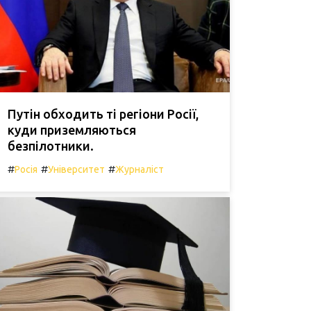
Путін обходить ті регіони Росії,
куди приземляються
безпілотники.
#
#
#
Росія
Університет
Журналіст