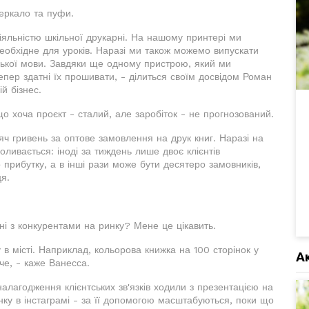
еркало та пуфи.
іяльністю шкільної друкарні. На нашому принтері ми
еобхідне для уроків. Наразі ми також можемо випускати
цької мови. Завдяки ще одному пристрою, який ми
епер здатні їх прошивати, - ділиться своїм досвідом Роман
й бізнес.
о хоча проєкт - сталий, але заробіток - не прогнозований.
ч гривень за оптове замовлення на друк книг. Наразі на
оливається: іноді за тиждень лише двоє клієнтів
 прибутку, а в інші рази може бути десятеро замовників,
ця.
.
нні з конкурентами на ринку? Мене це цікавить.
 в місті. Наприклад, кольорова книжка на 100 сторінок у
А
че, - каже Ванесса.
 налагодження клієнтських зв'язків ходили з презентацією на
інку в інстаграмі - за її допомогою масштабуються, поки що