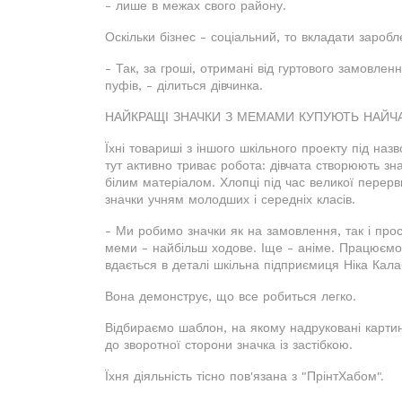
- лише в межах свого району.
Оскільки бізнес - соціальний, то вкладати заробл
- Так, за гроші, отримані від гуртового замовлен
пуфів, - ділиться дівчинка.
НАЙКРАЩІ ЗНАЧКИ З МЕМАМИ КУПУЮТЬ НАЙЧ
Їхні товариші з іншого шкільного проекту під на
тут активно триває робота: дівчата створюють зн
білим матеріалом. Хлопці під час великої перер
значки учням молодших і середніх класів.
- Ми робимо значки як на замовлення, так і прос
меми - найбільш ходове. Іще - аніме. Працюємо в
вдається в деталі шкільна підприємиця Ніка Кала
Вона демонструє, що все робиться легко.
Відбираємо шаблон, на якому надруковані картинк
до зворотної сторони значка із застібкою.
Їхня діяльність тісно пов'язана з "ПрінтХабом".