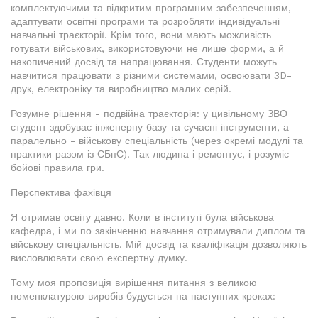
комплектуючими та відкритим програмним забезпеченням,
адаптувати освітні програми та розробляти індивідуальні
навчальні траєкторії. Крім того, вони мають можливість
готувати військових, використовуючи не лише форми, а й
накопичений досвід та напрацювання. Студенти можуть
навчитися працювати з різними системами, освоювати 3D-
друк, електроніку та виробництво малих серій.
Розумне рішення - подвійна траєкторія: у цивільному ЗВО
студент здобуває інженерну базу та сучасні інструменти, а
паралельно - військову спеціальність (через окремі модулі та
практики разом із СБпС). Так людина і ремонтує, і розуміє
бойові правила гри.
Перспектива фахівця
Я отримав освіту давно. Коли в інституті була військова
кафедра, і ми по закінченню навчання отримували диплом та
військову спеціальність. Мій досвід та кваліфікація дозволяють
висловлювати свою експертну думку.
Тому моя пропозиція вирішення питання з великою
номенклатурою виробів будується на наступних кроках: