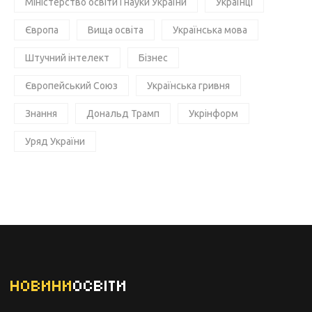
Міністерство освіти і науки України
Українці
Європа
Вища освіта
Українська мова
Штучний інтелект
Бізнес
Європейський Союз
Українська гривня
Знання
Дональд Трамп
Укрінформ
Уряд України
НОВИНИ
ОСВІТИ