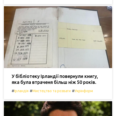
У бібліотеку Ірландії повернули книгу,
яка була втраченя більш ніж 50 років.
#
#
#
Ірландія
Мистецтво та розваги
Укрінформ