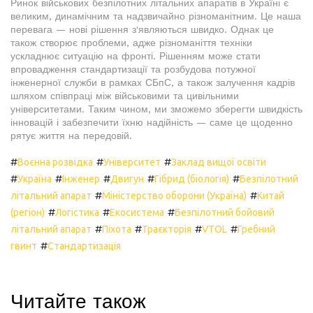
Ринок військових безпілотних літальних апаратів в Україні є
великим, динамічним та надзвичайно різноманітним. Це наша
перевага — нові рішення з'являються швидко. Однак це
також створює проблеми, адже різноманіття техніки
ускладнює ситуацію на фронті. Рішенням може стати
впровадження стандартизації та розбудова потужної
інженерної служби в рамках СБпС, а також залучення кадрів
шляхом співпраці між військовими та цивільними
університетами. Таким чином, ми зможемо зберегти швидкість
інновацій і забезпечити їхню надійність — саме це щоденно
рятує життя на передовій.
#
#
#
Воєнна розвідка
Університет
Заклад вищої освіти
#
#
#
#
#
Україна
Інженер
Двигун
Гібрид (біологія)
Безпілотний
#
#
літальний апарат
Міністерство оборони (Україна)
Китай
#
#
#
(регіон)
Логістика
Екосистема
Безпілотний бойовий
#
#
#
#
літальний апарат
Піхота
Траєкторія
VTOL
Гребний
#
гвинт
Стандартизація
Читайте також