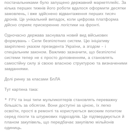
постачальниками було запущено державний маркетплейс. За
кілька перших тижнів його роботи вдалося оформити десятки
замовлень, і вже здійснено відвантаження перших тисяч
дронів. Це унікальний випадок, коли цифрова платформа
дійсно сприяє прискоренню логістики на фронті.
Одночасно держава заснувала новий вид військових
формувань - Сили безпілотних систем. Цю ініціативу
закріплено указом президента України, а згодом - і
спеціальним законом. Важливо зазначити, що безпілотні
системи тепер не є просто доповненням, а становлять
самостійну силу зі своєю власною структурою та визначеними
завданнями.
Долі ринку за класами БпЛА
Тут картина така:
* FPV та інші типи мультикоптерів становлять переважну
більшість за обсягом. Вони доступні за ціною, їх легко
освоїти, прості в ремонті та користуються високим попитом
серед піхоти та штурмових підрозділів. Це підтверджується й
планом закупівель, що передбачає закупівлю мільйонів
одиниць.