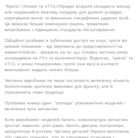
"Крило" (літаки) та VTOL/гібридні апарати складають меншу,
але надзвичайно важливу складову для далекої розвідки,
коригування вогню та виконання специфічних ударних місій.
Це вимагає більше інженерних рішень, триваліших
випробувань і підвищених стандартів обслуговування.
Офіційної розбивки в публічному доступі не існує, проте всі
ринкові показники - від закупівель до представленості на
маркетплейсах - вказують на те, що головна частина ринку
зосереджена на FPV та мультикоптерах. Водночас, "крила" та
VTOL є менш поширеними, проте їхня вага в контексті
виконуваних завдань значно більша.
Численні виробники не лише постачають величезну кількість
безпілотників, критично важливих для фронту, але й
спричиняють певні труднощі:
Проблема номер один: "зоопарк" різноманітних моделей і
величезна купа запчастин.
Коли виробників і моделей багато, номенклатура запчастин
зростає лавиною: різні рами, гвинти, двигуни, контролери,
акумулятори й роз'єми. Частину деталей Україна виготовляє
або швидко опановує, але за ключовими позиціями -