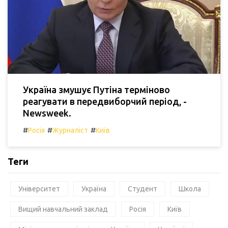
Україна змушує Путіна терміново
реагувати в передвиборчий період, -
Newsweek.
#
#
#
Росія
Журналіст
Київ
Теги
Університет
Україна
Студент
Школа
Вищий навчальний заклад
Росія
Київ