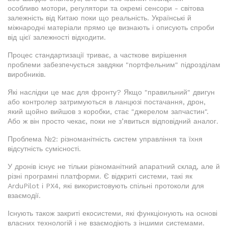
особливо мотори, регулятори та окремі сенсори - світова
залежність від Китаю поки що реальність. Українські й
міжнародні матеріали прямо це визнають і описують спроби
від цієї залежності відходити.
Процес стандартизації триває, а часткове вирішення
проблеми забезпечується завдяки "портфельним" підрозділам
виробників.
Які наслідки це має для фронту? Якщо "правильний" двигун
або контролер затримуються в ланцюзі постачання, дрон,
який щойно вийшов з коробки, стає "джерелом запчастин".
Або ж він просто чекає, поки не з’явиться відповідний аналог.
Проблема №2: різноманітність систем управління та їхня
відсутність сумісності.
У дронів існує не тільки різноманітний апаратний склад, але й
різні програмні платформи. Є відкриті системи, такі як
ArduPilot і PX4, які використовують спільні протоколи для
взаємодії.
Існують також закриті екосистеми, які функціонують на основі
власних технологій і не взаємодіють з іншими системами.