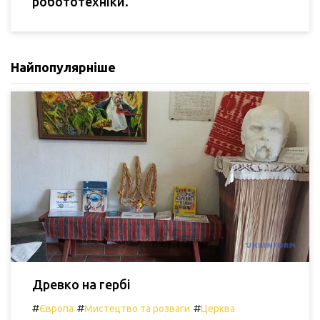
робототехніки.
Найпопулярніше
Древко на гербі
#
#
#
Європа
Мистецтво та розваги
Церква