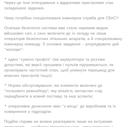
Через це їхнє інтегрування з відкритими пристроями стає
складнішою задачею.
Чому потрібна спеціалізована інженерна служба для СБпС?
Оскільки безпілотні системи вже стали окремим видом
військових сил, є сенс включити до їх складу не лише
операторів безпілотних літальних апаратів, а й спеціалізовану
інженерну команду. Її основне завдання - упорядкувати цей
"зоопарк":
* єдині "сумісні профілі" (які акумулятори та роз'єми
допустимі, які версії прошивок і пультів підтримуються, як
організувати частотний план, щоб уникнути перешкод для
власних пристроїв тощо);
* Норми обслуговування: які елементи включені до
"польового ремнабору", яку кількість запчастин слід
передбачити в кожній поставці та інші аспекти;
* оперативне донесення змін "з місць" до виробників та їх
повернення у підрозділи.
Подібні справи не можна реалізувати лише на ентузіазмі
волонтерів — необхідні відповідальність, організованість і