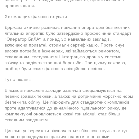
професіонали.
Хто має цих фахівців готувати
Держава активно розвиває навчання операторів безпілотних
літальних апаратів: було затверджено професійний стандарт
"Оператор БпЛА", а понад 30 навчальних закладів,
включаючи приватні, отримали сертифікацію. Проте існує
висока потреба в інженерах, які займаються ремонтом,
складанням, тестуванням і інтеграцією дронів у системи
зв'язку та радіоелектронної боротьби. При цьому важливо,
щоб це були саме фахівці з авіаційною освітою.
Тут є нюанс:
Військові навчальні заклади зазвичай спеціалізуються на
певних зразках техніки, а також на дотриманні жорстких норм
безпеки та обліку. Це підходить для стандартних комплексів,
проте адаптуватися до динамічного "цивільного" ринку, де
комплектуючі оновлюються кожні три місяці, стає більш
складним завданням.
Цивільні університети відзначаються більшою гнучкістю: тут
легко впроваджувати практичні заняття з новітніми