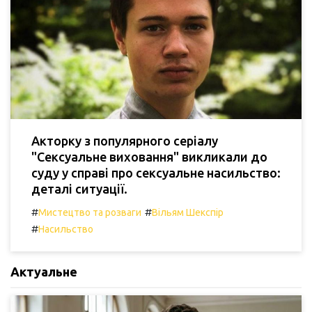
Акторку з популярного серіалу
"Сексуальне виховання" викликали до
суду у справі про сексуальне насильство:
деталі ситуації.
#
#
Мистецтво та розваги
Вільям Шекспір
#
Насильство
Актуальне