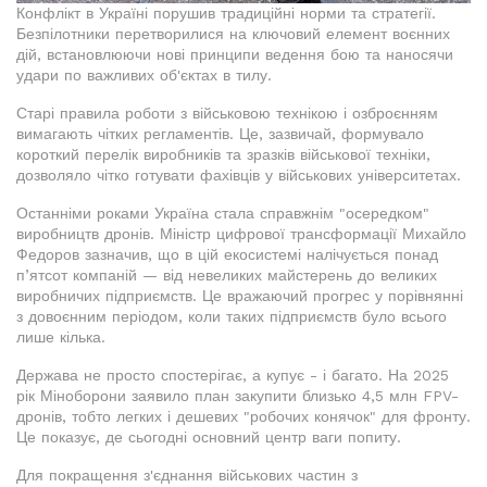
Конфлікт в Україні порушив традиційні норми та стратегії.
Безпілотники перетворилися на ключовий елемент воєнних
дій, встановлюючи нові принципи ведення бою та наносячи
удари по важливих об'єктах в тилу.
Старі правила роботи з військовою технікою і озброєнням
вимагають чітких регламентів. Це, зазвичай, формувало
короткий перелік виробників та зразків військової техніки,
дозволяло чітко готувати фахівців у військових університетах.
Останніми роками Україна стала справжнім "осередком"
виробництв дронів. Міністр цифрової трансформації Михайло
Федоров зазначив, що в цій екосистемі налічується понад
п’ятсот компаній — від невеликих майстерень до великих
виробничих підприємств. Це вражаючий прогрес у порівнянні
з довоєнним періодом, коли таких підприємств було всього
лише кілька.
Держава не просто спостерігає, а купує - і багато. На 2025
рік Міноборони заявило план закупити близько 4,5 млн FPV-
дронів, тобто легких і дешевих "робочих конячок" для фронту.
Це показує, де сьогодні основний центр ваги попиту.
Для покращення з'єднання військових частин з