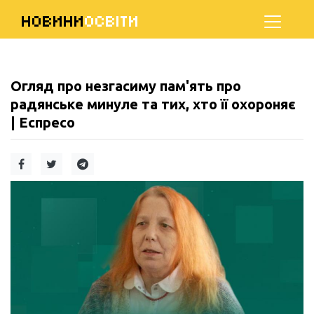
НОВИНИ
ОСВІТИ
Огляд про незгасиму пам'ять про
радянське минуле та тих, хто її охороняє
| Еспресо