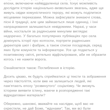
епохи, включаючи найвіддаленіші села. Існує можливість
дослідити історію національно-визвольних змагань, адже ще
живуть свідки комуністичного терору, які можуть поділитися
місцевими переказами. Можна зафіксувати зникаючі слова,
пісні й традиції, але цим займаються лише одиниці, і їхні
напрацювання залишаються невідомими. Наразі, у часи
війни, ностальгія за радянським минулим виглядає
недоречно. У багатьох популярних публікаціях про села
домінують історії про колгоспи, портрети радянських
директорів шкіл і фабрик, а також списки посадовців, серед
яких були комуністи та інформатори. Усе це подається у
позитивному світлі, ретельно відфільтроване, аби не образити
когось і не нажити ворога.
Ознайомтеся також: Поглиблення в історію.
Досить цікаво, як будуть сприйматися ці тексти та зображення
через півстоліття, коли вже не залишиться людей, які
пам'ятають епоху "розвинутого" соціалізму. Чи зможуть
історики виявити істину, маючи в розпорядженні такі
відредаговані матеріали?
Обережно, шановні, зважайте на наслідки, щоб вас не
охрестили, не дай Боже, "ждунами". Так, ми всі були