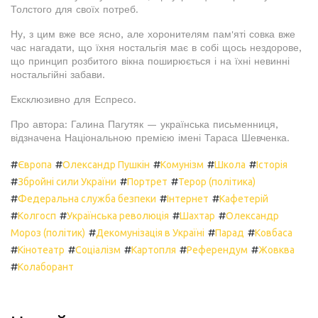
Толстого для своїх потреб.
Ну, з цим вже все ясно, але хоронителям пам'яті совка вже
час нагадати, що їхня ностальгія має в собі щось нездорове,
що принцип розбитого вікна поширюється і на їхні невинні
ностальгійні забави.
Ексклюзивно для Еспресо.
Про автора: Галина Пагутяк — українська письменниця,
відзначена Національною премією імені Тараса Шевченка.
#
#
#
#
#
Європа
Олександр Пушкін
Комунізм
Школа
Історія
#
#
#
Збройні сили України
Портрет
Терор (політика)
#
#
#
Федеральна служба безпеки
Інтернет
Кафетерій
#
#
#
#
Колгосп
Українська революція
Шахтар
Олександр
#
#
#
Мороз (політик)
Декомунізація в Україні
Парад
Ковбаса
#
#
#
#
#
Кінотеатр
Соціалізм
Картопля
Референдум
Жовква
#
Колаборант