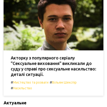
Акторку з популярного серіалу
"Сексуальне виховання" викликали до
суду у справі про сексуальне насильство:
деталі ситуації.
#
#
Мистецтво та розваги
Вільям Шекспір
#
Насильство
Актуальне