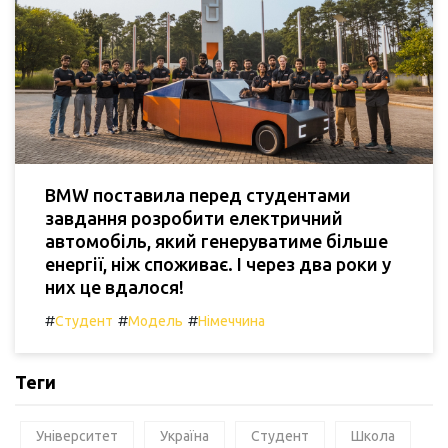
BMW поставила перед студентами
завдання розробити електричний
автомобіль, який генеруватиме більше
енергії, ніж споживає. І через два роки у
них це вдалося!
#
#
#
Студент
Модель
Німеччина
Теги
Університет
Україна
Студент
Школа