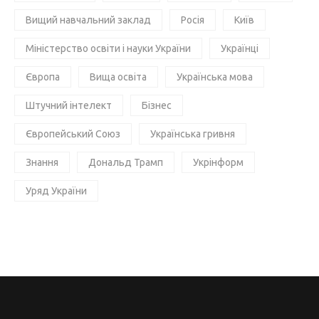
Вищий навчальний заклад
Росія
Київ
Міністерство освіти і науки України
Українці
Європа
Вища освіта
Українська мова
Штучний інтелект
Бізнес
Європейський Союз
Українська гривня
Знання
Дональд Трамп
Укрінформ
Уряд України