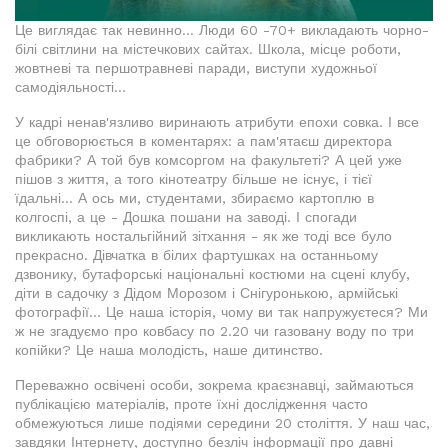
Це виглядає так невинно... Люди 60 -70+ викладають чорно-
білі світлини на містечкових сайтах. Школа, місце роботи,
жовтневі та першотравневі паради, виступи художньої
самодіяльності...
У кадрі ненав'язливо виринають атрибути епохи совка. І все
це обговорюється в коментарях: а пам'ятаєш директора
фабрики? А той був комсоргом на факультеті? А цей уже
пішов з життя, а того кінотеатру більше не існує, і тієї
їдальні... А ось ми, студентами, збираємо картоплю в
колгоспі, а це - Дошка пошани на заводі. І спогади
викликають ностальгійний зітхання - як же тоді все було
прекрасно. Дівчатка в білих фартушках на останньому
дзвонику, бутафорські національні костюми на сцені клубу,
діти в садочку з Дідом Морозом і Снігуронькою, армійські
фотографії... Це наша історія, чому ви так напружуєтеся? Ми
ж не згадуємо про ковбасу по 2.20 чи газовану воду по три
копійки? Це наша молодість, наше дитинство.
Переважно освічені особи, зокрема краєзнавці, займаються
публікацією матеріалів, проте їхні дослідження часто
обмежуються лише подіями середини 20 століття. У наш час,
завдяки Інтернету, доступно безліч інформації про давні