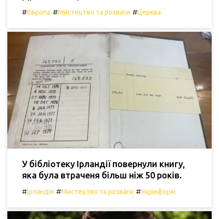
#
#
#
Європа
Мистецтво та розваги
Церква
У бібліотеку Ірландії повернули книгу,
яка була втраченя більш ніж 50 років.
#
#
#
Ірландія
Мистецтво та розваги
Укрінформ