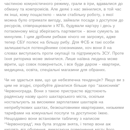
частиною комуністичного режиму, грали в ігри, вдавалися до
обману та компромісів. Але деякі з нас змінилися, в той час
як інші, кому пощастило - мали стабільну роботу, з якої
можна було отримати вигоду, займали посади з доступом до
ресурсів, співпрацювали з КГБ, будували кар'єру і десь у
потаємному місці зберігають партквиток - вони сумують за
минулим. І цим дрібним рибкам нічого не загрожує, адже
тепер СБУ полює на більшу рибу. Для ФСБ ж такі особи
залишаються потенційними союзниками, хоч вони й на
словах виступають проти окупації та підтримують ЗСУ. Проте
їхня риторика може змінитися. Лише наївна людина може
вірити, що совок повернеться, і все буде даром - квартири,
медицина, освіта, спеціальні магазини для обраних.
Чи не здається вам, що це небезпечна тенденція? Якщо ви з
цим не згодні, спробуйте дізнатися більше про "захисників"
Червонограда. Вони з такою пристрастю відстоюють
радянську назву цього шахтарського міста, оскільки
ностальгують за високими зарплатами шахтарів на
неприбуткових шахтах, безкоштовними квартирами, низькими
тарифами на комунальні послуги та доступною їжею.
Нещодавно вони встановили табличку з написом
"Червоноград", яка була згодом знята, і тепер вони аж
киплять від обурення, вимагаючи повернення місту його