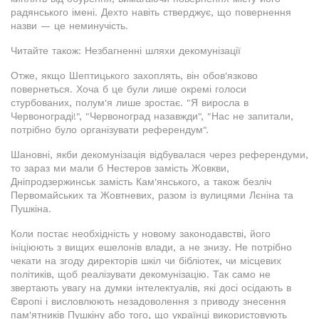
радянського імені. Дехто навіть стверджує, що повернення
назви — це неминучість.
Читайте також: Незбагненні шляхи декомунізації
Отже, якщо Шептицького захоплять, він обов'язково
повернеться. Хоча б це були лише окремі голоси
стурбованих, полум'я лише зростає. "Я виросла в
Червонограді!", "Червоноград назавжди", "Нас не запитали,
потрібно було організувати референдум".
Шановні, якби декомунізація відбувалася через референдуми,
то зараз ми мали б Нестеров замість Жовкви,
Дніпродзержинськ замість Кам'янського, а також безліч
Первомайських та Жовтневих, разом із вулицями Лєніна та
Пушкіна.
Коли постає необхідність у новому законодавстві, його
ініціюють з вищих ешелонів влади, а не знизу. Не потрібно
чекати на згоду директорів шкіл чи бібліотек, чи місцевих
політиків, щоб реалізувати декомунізацію. Так само не
звертають увагу на думки інтелектуалів, які досі осідають в
Європі і висловлюють незадоволення з приводу знесення
пам'ятників Пушкіну або того, що українці використовують