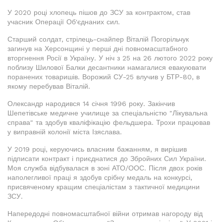
У 2020 році хлопець пішов до ЗСУ за контрактом, став
учасник Операції Об'єднаних сил.
Старший солдат, стрілець-снайпер Віталій Погорільчук
загинув на Херсонщині у перші дні повномасштабного
вторгнення Росії в Україну. У ніч з 25 на 26 лютого 2022 року
поблизу Шилової Балки десантники намагалися евакуювати
поранених товаришів. Ворожий СУ-25 влучив у БТР-80, в
якому перебував Віталій.
Олександр народився 14 січня 1996 року. Закінчив
Шепетівське медичне училище за спеціальністю "Лікувальна
справа" та здобув кваліфікацію фельдшера. Трохи працював
у виправній колонії міста Ізяслава.
У 2019 році, керуючись власним бажанням, я вирішив
підписати контракт і приєднатися до Збройних Сил України.
Моя служба відбувалася в зоні АТО/ООС. Після двох років
наполегливої праці я здобув срібну медаль на конкурсі,
присвяченому кращим спеціалістам з тактичної медицини
ЗСУ.
Напередодні повномасштабної війни отримав нагороду від