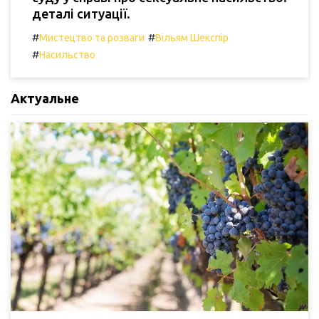
деталі ситуації.
#
#
Мистецтво та розваги
Вільям Шекспір
#
Насильство
Актуальне