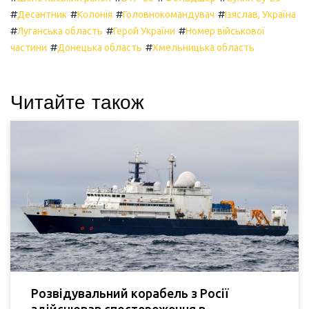
#
#
#
#
Десантник
Колонія
Головнокомандувач
Ізяслав, Україна
#
#
#
Луганська область
Герой України
Номер військової
#
#
частини
Донецька область
Хмельницька область
Читайте також
Розвідувальний корабель з Росії