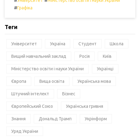
#
#
Університет
Міністерство освіти і науки України
#
Графіка
Теги
Університет
Україна
Студент
Школа
Вищий навчальний заклад
Росія
Київ
Міністерство освіти і науки України
Українці
Європа
Вища освіта
Українська мова
Штучний інтелект
Бізнес
Європейський Союз
Українська гривня
Знання
Дональд Трамп
Укрінформ
Уряд України