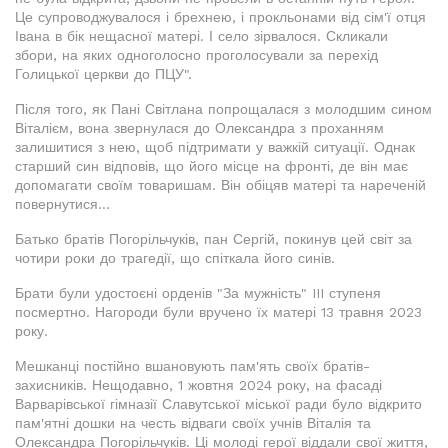
Це супроводжувалося і брехнею, і прокльонами від сім'ї отця
Івана в бік нещасної матері. І село зірвалося. Скликали
збори, на яких одноголосно проголосували за перехід
Голицької церкви до ПЦУ".
Після того, як Пані Світлана попрощалася з молодшим сином
Віталієм, вона звернулася до Олександра з проханням
залишитися з нею, щоб підтримати у важкій ситуації. Однак
старший син відповів, що його місце на фронті, де він має
допомагати своїм товаришам. Він обіцяв матері та нареченій
повернутися...
Батько братів Погорільчуків, пан Сергій, покинув цей світ за
чотири роки до трагедії, що спіткала його синів.
Брати були удостоєні орденів "За мужність" III ступеня
посмертно. Нагороди були вручено їх матері 13 травня 2023
року.
Мешканці постійно вшановують пам'ять своїх братів-
захисників. Нещодавно, 1 жовтня 2024 року, на фасаді
Варварівської гімназії Славутської міської ради було відкрито
пам'ятні дошки на честь відваги своїх учнів Віталія та
Олександра Погорільчуків. Ці молоді герої віддали свої життя,