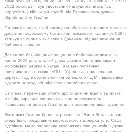
Командувача Об'єднаних сил "За звитягу та вірність". У 2021 і
2022 роках двічі був удостоєний нагрудного знака "За
взірцевість у військовій службі" від Головнокомандувача
Збройних Сил України.
Старший солдат, який виконував обов'язки старшого медика в
десантно-штурмовому батальйоні військової частини А-0284,
загинув 17 липня 2022 року в Донеччині під час виконання
бойового завдання.
Для малої батьківщини прощання з бойовим медиком 22
липня 2022 року стало й днем усвідомлення дволикості
московської церкви в Україні, яка маніпулятивно
прикривається назвою "УПЦ - Українська православна
церква". Тоді на Хмельниччині батюшка УПЦ МП відмовився
відкрити церкву, аби відспівали загиблого воїна.
Світлана, переживши утрату другої дитини всього за кілька
місяців, вирішила запросити священнослужителя
Православної церкви України для проведення відспівування.
Вчителька Тамара Кононюк розповіла: "Якщо Віталія ховав
отець Іван, представник московського патріархату, то Сашу
відспівати мама запросила українських священників. Церква
не була відкрита, дзвони не провели в останній путь Героя.