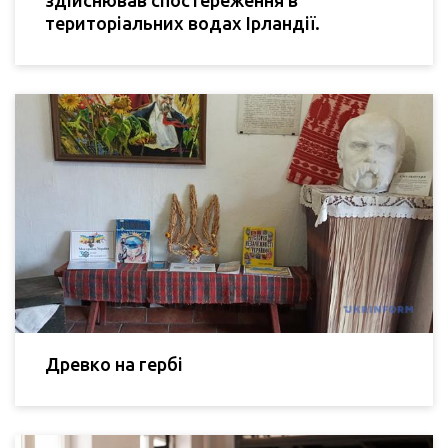
здійснював спостереження в
територіальних водах Ірландії.
Древко на гербі