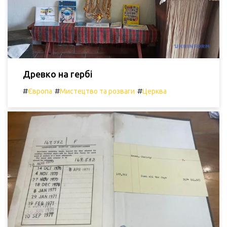
Древко на гербі
#
#
#
Європа
Мистецтво та розваги
Церква