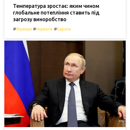
Температура зростає: яким чином
глобальне потепління ставить під
загрозу виноробство
#
#
#
Франція
Норвегія
Європа