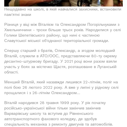
Нещодавно на школі, в якій навчалися захисники, встановили
пам'ятні знаки
Різниця у віці між Віталієм та Олександром Погорільчуками з
Хмельниччини - трохи більше трьох років. Народилися у селі
Голики Шепетівського району, що нині є частиною
Славутської міської об'єднаної територіальної громади.
Спершу старший з братів, Олександр, а згодом молодший
Віталій, служили в АТО/ООС, представляючи 80-ту окрему
десантно-штурмову бригаду. У 2021 році вони разом взяли
участь у боях за містечко Щастя, розташоване в Луганській
області.
Менший Віталій, який назавжди лишився 22-літнім, поліг на
полі бою 26 лютого 2022 року. А вже у липні у рідному селі
прощалися і з 26-літнім Олександром...
Віталій народився 28 травня 1999 року. У рік початку
російсько-української війни тільки закінчив закінчив
Варварівську школу та вступив до Рівненського
автотранспортного фахового коледжу, де здобув
спеціальність механіка з ремонту двигунів та автомобілів.