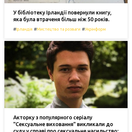
У бібліотеку Ірландії повернули книгу,
яка була втраченя більш ніж 50 років.
#
#
#
Ірландія
Мистецтво та розваги
Укрінформ
Акторку з популярного серіалу
"Сексуальне виховання" викликали до
суду у справі про сексуальне насильство: