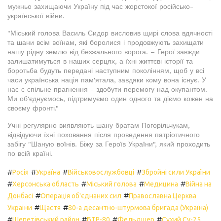
мужньо захищаючи Україну під час жорстокої російсько-
української війни.
"Міський голова Василь Сидор висловив щирі слова вдячності
та шани всім воїнам, які боролися і продовжують захищати
нашу рідну землю від безжального ворога. – Герої завжди
залишатимуться в наших серцях, а їхні життєві історії та
боротьба будуть передані наступним поколінням, щоб у всі
часи українська нація пам'ятала, завдяки кому вона існує. У
нас є спільне прагнення - здобути перемогу над окупантом.
Ми об'єднуємось, підтримуємо один одного та діємо кожен на
своєму фронті."
Учні регулярно виявляють шану братам Погорільчукам,
відвідуючи їхні поховання після проведення патріотичного
забігу "Шаную воїнів. Біжу за Героїв України", який проходить
по всій країні.
#
#
#
#
Росія
Україна
Військовослужбовці
Збройні сили України
#
#
#
#
Херсонська область
Міський голова
Медицина
Війна на
#
#
Донбасі
Операція об'єднаних сил
Православна Церква
#
#
України
Щастя
80-а десантно-штурмова бригада (Україна)
#
#
#
#
Шепетівський район
БТР-80
Фельдшер
Сухий Су-25