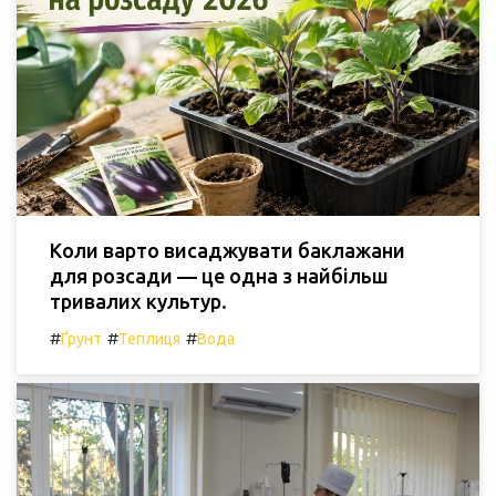
Коли варто висаджувати баклажани
для розсади — це одна з найбільш
тривалих культур.
#
#
#
Ґрунт
Теплиця
Вода