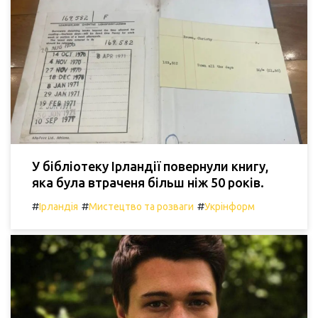
У бібліотеку Ірландії повернули книгу,
яка була втраченя більш ніж 50 років.
#
#
#
Ірландія
Мистецтво та розваги
Укрінформ