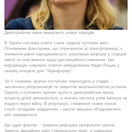
Демографічні зміни вимагають нових підходів.
В Україні система освіти стане свідком суттєвих змін.
Основними факторами, що спричинили ці трансформації, є
зниження рівня народжуваності, реалізація реформ у старшій
школі та нові вимоги щодо дистанційного навчання. Цю
інформацію озвучила освітня омбудсменка Надія Лещик у
своєму інтерв'ю для "Укрінформу".
За її словами, країна поступово переходить у стадію
численних реорганізацій та закриттів загальноосвітніх установ.
Однією з основних причин цього є демографічна криза:
кількість дітей зменшується, а значна частина учнів виїхала за
кордон через війну. В результаті, створення нових класів
стало складним завданням, і школи змушені об'єднуватися
або закриватися.
Ще один фактор - тривала реформа профільної школи.
Замість звичайних шкіл створюються ліцеї, а навчальні