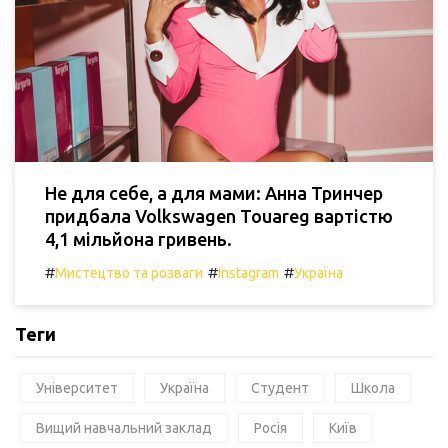
Не для себе, а для мами: Анна Тринчер
придбала Volkswagen Touareg вартістю
4,1 мільйона гривень.
#
#
#
Мистецтво та розваги
Instagram
Україна
Теги
Університет
Україна
Студент
Школа
Вищий навчальний заклад
Росія
Київ