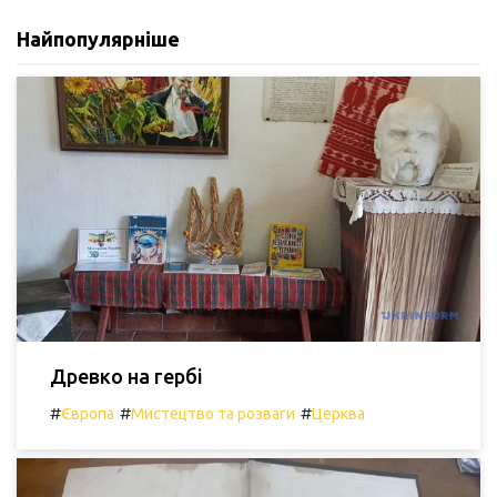
Найпопулярніше
Древко на гербі
#
#
#
Європа
Мистецтво та розваги
Церква