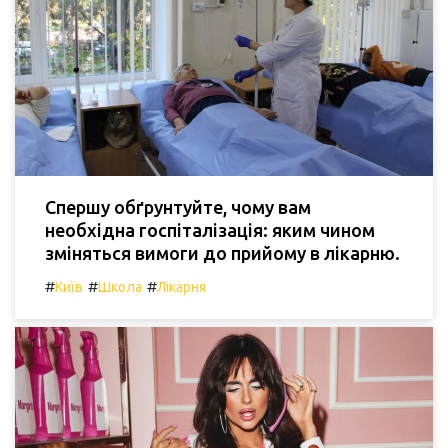
Спершу обґрунтуйте, чому вам
необхідна госпіталізація: яким чином
зміняться вимоги до прийому в лікарню.
#
#
#
Київ
Школа
Лікарня