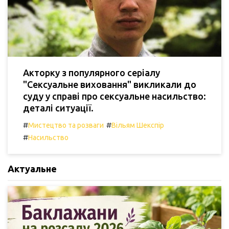
Акторку з популярного серіалу
"Сексуальне виховання" викликали до
суду у справі про сексуальне насильство:
деталі ситуації.
#
#
Мистецтво та розваги
Вільям Шекспір
#
Насильство
Актуальне