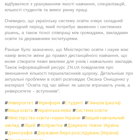
відбуватися з урахуванням якості навчання, спеціалізацій,
кількості студентів та вимог ринку праці.
Очевидно, що українську систему освіти очікує складний
перехідний період, який потребує зважених і системних
рішень, а також тісної співпраці між громадами, закладами
освіти та державними інституціями.
Раніше було зазначено, що Міністерство освіти і науки має
намір внести зміни до правил дистанційного навчання, що
може створити певні виклики для учнів і навчальних закладів.
Також інформаційний ресурс ZN.UA повідомляв про
зменшення кількості першокласників щороку. Детальніше про
актуальні проблеми в освіті розповідає Оксана Онищенко у
матеріалі "Освіта під час війни: як школи втрачають учнів, а
університети - вступників".
#
#
#
#
Університет
Укрінформ
Студент
Гімназія (школа)
#
#
#
Вища освіта
Українська мова
Система освіти
#
#
Міністерство освіти і науки України
Вищий навчальний
#
#
#
заклад
Ліцей
Аспірантка
Дзеркало тижня. Україна
#
#
Демографія
Державне бюро розслідувань (Україна)