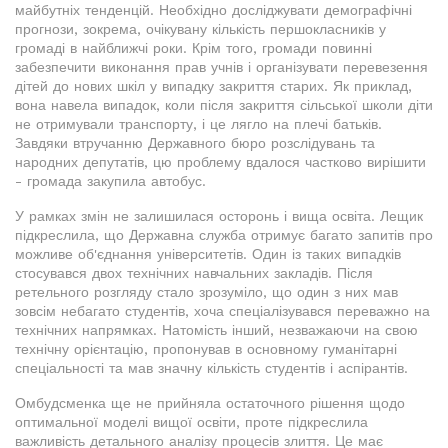
майбутніх тенденцій. Необхідно досліджувати демографічні
прогнози, зокрема, очікувану кількість першокласників у
громаді в найближчі роки. Крім того, громади повинні
забезпечити виконання прав учнів і організувати перевезення
дітей до нових шкіл у випадку закриття старих. Як приклад,
вона навела випадок, коли після закриття сільської школи діти
не отримували транспорту, і це лягло на плечі батьків.
Завдяки втручанню Державного бюро розслідувань та
народних депутатів, цю проблему вдалося частково вирішити
- громада закупила автобус.
У рамках змін не залишилася осторонь і вища освіта. Лещик
підкреслила, що Державна служба отримує багато запитів про
можливе об'єднання університетів. Один із таких випадків
стосувався двох технічних навчальних закладів. Після
ретельного розгляду стало зрозуміло, що один з них мав
зовсім небагато студентів, хоча спеціалізувався переважно на
технічних напрямках. Натомість інший, незважаючи на свою
технічну орієнтацію, пропонував в основному гуманітарні
спеціальності та мав значну кількість студентів і аспірантів.
Омбудсменка ще не прийняла остаточного рішення щодо
оптимальної моделі вищої освіти, проте підкреслила
важливість детального аналізу процесів злиття. Це має