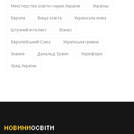
Міністерство освіти і науки України
Українці
Європа
Вища освіта
Українська мова
Штучний інтелект
Бізнес
Європейський Союз
Українська гривня
Знання
Дональд Трамп
Укрінформ
Уряд України
НОВИНИ
ОСВІТИ