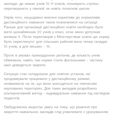
заклади, де немає учнів 10-11 класів, понижують ступінь:
перетворюють у гімназії чи навіть початкові школи.
Окрім того, нещодавно внесені корективи до нормативів
дистанційного навчання також позначилися на ситуації.
Раніше для організації дистанційної освіти необхідно було
мати щонайменше 20 учнів у класі, хоча закон допускав
мінімум 5. Після переговорів з Міністерством освіти цю норму
було переглянуто: для сільських районів вона тепер складає
10 учнів, а для міських - 15.
Проте в умовах прикордонних регіонів, де кількість учнів
обмежена, навіть такі норми стали фатальними - частину
шкіл доведеться закрити.
Ситуація стає складнішою для освітніх установ, які
продовжували працювати у дистанційному режимі,
незважаючи на те, що вони знаходяться на тимчасово
окупованих територіях. Для таких випадків розроблено
альтернативний метод - індивідуальне навчання під наглядом
педагогів.
Омбудсменка акцентує увагу на тому, що рішення про
закриття навчальних закладів слід ухвалювати з урахуванням