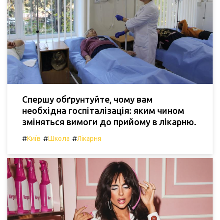
Спершу обґрунтуйте, чому вам
необхідна госпіталізація: яким чином
зміняться вимоги до прийому в лікарню.
#
#
#
Київ
Школа
Лікарня