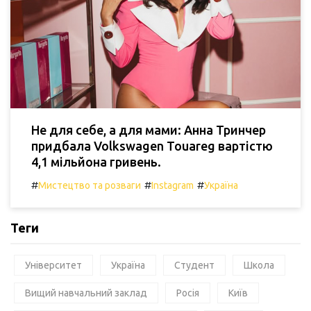
Не для себе, а для мами: Анна Тринчер
придбала Volkswagen Touareg вартістю
4,1 мільйона гривень.
#
#
#
Мистецтво та розваги
Instagram
Україна
Теги
Університет
Україна
Студент
Школа
Вищий навчальний заклад
Росія
Київ