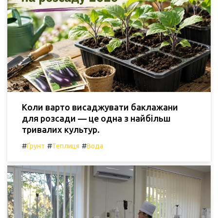
Коли варто висаджувати баклажани
для розсади — це одна з найбільш
тривалих культур.
#
#
#
Ґрунт
Теплиця
Вода