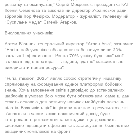
розвитку та експлуатації Сергій Мокренюк, президентка КАІ
Ксенія Семенова та виконавчий директор Української ради
зброярів Ігор Федірко. Модератор - журналіст, телеведучий
"Суспільне медіа" Євгеній Агарков.
Висловлення учасників:
Артем В'юнник, генеральний директор "Атлон Авіа", зазначив:
"Навіть найсучасніше обладнання забезпечує лише 30%
загальної ефективності. Решта 70% успіху будь-якої місії
залежать від оператора — людини, здатної максимально
використати наявні ресурси".
"Furia_mission_2025" являє собою стратегічну ініціативу,
спрямовану на формування єдиної платформи бойових
знань. Хоча заповнення звітів відповідно до встановлених
шаблонів в умовах бою може бути обтяжливим, саме ці дані
стають основою для розвитку навичок майбутніх поколінь
пілотів. Важливість цієї ініціативи полягає в результатах, які
з’являться з часом, адже накопичений досвід буде
інтегровано в регламенти та методики, що дозволить
системно підвищити ефективність застосування безпілотних
авіаційних комплексів на фронті.