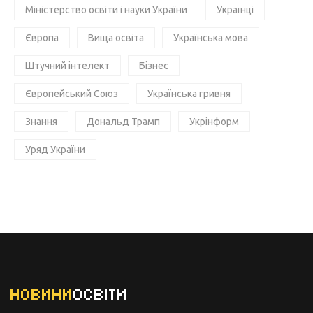
Міністерство освіти і науки України
Українці
Європа
Вища освіта
Українська мова
Штучний інтелект
Бізнес
Європейський Союз
Українська гривня
Знання
Дональд Трамп
Укрінформ
Уряд України
НОВИНИ
ОСВІТИ