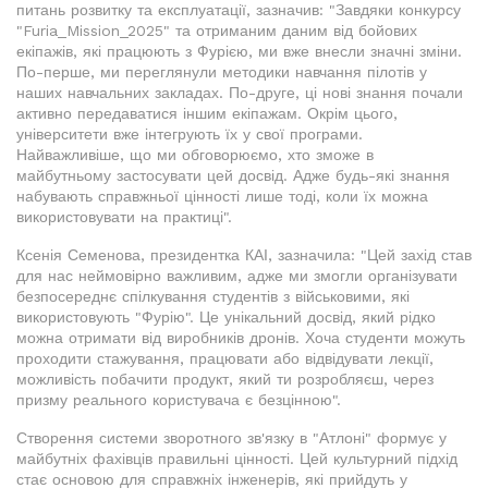
питань розвитку та експлуатації, зазначив: "Завдяки конкурсу
"Furia_Mission_2025" та отриманим даним від бойових
екіпажів, які працюють з Фурією, ми вже внесли значні зміни.
По-перше, ми переглянули методики навчання пілотів у
наших навчальних закладах. По-друге, ці нові знання почали
активно передаватися іншим екіпажам. Окрім цього,
університети вже інтегрують їх у свої програми.
Найважливіше, що ми обговорюємо, хто зможе в
майбутньому застосувати цей досвід. Адже будь-які знання
набувають справжньої цінності лише тоді, коли їх можна
використовувати на практиці".
Ксенія Семенова, президентка КАІ, зазначила: "Цей захід став
для нас неймовірно важливим, адже ми змогли організувати
безпосереднє спілкування студентів з військовими, які
використовують "Фурію". Це унікальний досвід, який рідко
можна отримати від виробників дронів. Хоча студенти можуть
проходити стажування, працювати або відвідувати лекції,
можливість побачити продукт, який ти розробляєш, через
призму реального користувача є безцінною".
Створення системи зворотного зв'язку в "Атлоні" формує у
майбутніх фахівців правильні цінності. Цей культурний підхід
стає основою для справжніх інженерів, які прийдуть у