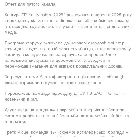
Отчет для пятого канала.
Конкурс "Furia_Mission_2025" розпочався в вересні 2025 року
і проходив у кілька етапів. Він включав збір кейсів від команд,
а також два круглих столи з участю експертів та представників
медіа.
Програма форуму включала дві ключові складові: майстер-
класи для студентів та військовослужбовців, а також заключну
частину з конкурсом, що завершувалася професійною
панельною дискусією та церемонією нагородження
переможців змагання для екіпажів розвідувальних дронів.
За результатами багатофакторного оцінювання, найкращі
екіпажі отримали потужне технічне підсилення:
Переможець: команда підрозділу ДПСУ ГВ БАС "Фенікс" -
новенький пікап.
Друге місце: команда 44-ї окремої артилерійської бригади -
система радіоелектронної боротьби на автомобільній базі та
генератор.
Третє місце: команда 47-ї окремої артилерійської бригади -