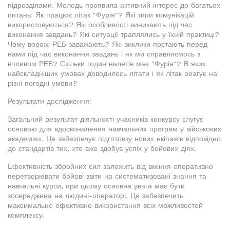
підрозділами. Молодь проявила активний інтерес до багатьох
питань: Як працює літак "Фурія"? Які типи комунікацій
використовуються? Які особливості виникають під час
виконання завдань? Які ситуації траплялись у їхній практиці?
Чому ворожі РЕБ заважають? Які виклики постають перед
нами під час виконання завдань і як ми справляємось з
впливом РЕБ? Скільки годин налетів має "Фурія"? В яких
найскладніших умовах доводилось літати і як літак реагує на
різні погодні умови?
Результати дослідження:
Загальний результат діяльності учасників конкурсу слугує
основою для вдосконалення навчальних програм у військових
академіях. Це забезпечує підготовку нових екіпажів відповідно
до стандартів тих, хто вже здобув успіх у бойових діях.
Ефективність збройних сил залежить від вміння оперативно
перетворювати бойові звіти на систематизовані знання та
навчальні курси, при цьому основна увага має бути
зосереджена на людині-операторі. Це забезпечить
максимально ефективне використання всіх можливостей
комплексу.