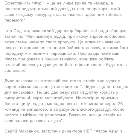
Ефективність "Фурії" - це не лише крила та камера, а
насамперед узагальнений досвід сотень операторів, який
завдяки цьому конкурсу стає спільним надбанням і зброєю
перемоги."
Ігор Федірко, виконавчий директор Української ради зброярів,
зазначив: "Мені імпонує підхід, при якому виробник створює
екосистему навколо свого продукту. Це включає навчання
пілотів, накопичення та аналіз бойового досвіду, а також його
передачу між різними підрозділами. Насправді, навчивши
пілота працювати з їхньою технікою, вони вже роблять
великий внесок у підвищення його ефективності з будь-якою
системою."
Дуже показовою і мотиваційною стала історія з конкурсом
серед військових за ініціативи компанії. Видно, що це працює
для військових. Те, що дає результат і відчутну користь у
використанні, варто масштабувати. Неймовірно приємно
бачити щиру радість молодих пілотів, які виграли серед 26
команд не випадково, а за рахунок власного досвіду, якісної
роботи з місіями та рапортами. Важливо, що ця історія не
залишилася разовою акцією".
Сергій Мокренюк, заступник директора НВП "Атлон Авіа" з