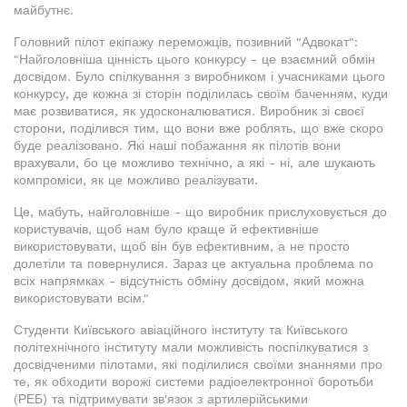
майбутнє.
Головний пілот екіпажу переможців, позивний "Адвокат":
"Найголовніша цінність цього конкурсу - це взаємний обмін
досвідом. Було спілкування з виробником і учасниками цього
конкурсу, де кожна зі сторін поділилась своїм баченням, куди
має розвиватися, як удосконалюватися. Виробник зі своєї
сторони, поділився тим, що вони вже роблять, що вже скоро
буде реалізовано. Які наші побажання як пілотів вони
врахували, бо це можливо технічно, а які - ні, але шукають
компроміси, як це можливо реалізувати.
Це, мабуть, найголовніше - що виробник прислуховується до
користувачів, щоб нам було краще й ефективніше
використовувати, щоб він був ефективним, а не просто
долетіли та повернулися. Зараз це актуальна проблема по
всіх напрямках - відсутність обміну досвідом, який можна
використовувати всім."
Студенти Київського авіаційного інституту та Київського
політехнічного інституту мали можливість поспілкуватися з
досвідченими пілотами, які поділилися своїми знаннями про
те, як обходити ворожі системи радіоелектронної боротьби
(РЕБ) та підтримувати зв'язок з артилерійськими