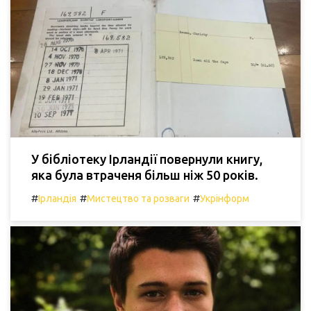
У бібліотеку Ірландії повернули книгу,
яка була втраченя більш ніж 50 років.
#
#
#
Ірландія
Мистецтво та розваги
Укрінформ