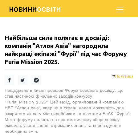
НОВИНИ
ОСВІТИ
Найбільша сила полягає в досвіді:
компанія "Атлон Авіа" нагородила
найкращі екіпажі "Фурії" під час Форуму
Furia Mission 2025.
#
Політика
Нещодавно в Києві пройшов Форум бойового досвіду, що
став частиною фінальних заходів конкурсу
"Furia_Mission_2025". Цей захід, організований компанією
НВП "Атлон Авіа", вперше в Україні надав можливість для
відкритого діалогу між виробником та пілотами БпАК "Фурія".
Мета форуму полягала в систематичному зборі досвіду
екіпажів, узагальненні отриманих знань та впровадженні
необхідних змін.