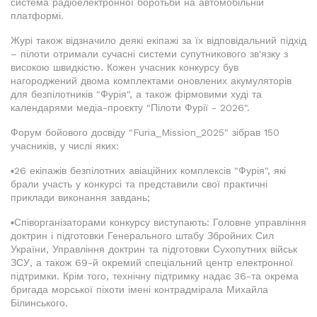
система радіоелектронної боротьби на автомобільній
платформі.
Журі також відзначило деякі екіпажі за їх відповідальний підхід
– пілоти отримали сучасні системи супутникового зв'язку з
високою швидкістю. Кожен учасник конкурсу був
нагороджений двома комплектами оновлених акумуляторів
для безпілотників "Фурія", а також фірмовими худі та
календарями медіа-проєкту "Пілоти Фурії - 2026".
Форум бойового досвіду "Furia_Mission_2025" зібрав 150
учасників, у числі яких:
▪️26 екіпажів безпілотних авіаційних комплексів "Фурія", які
брали участь у конкурсі та представили свої практичні
приклади виконання завдань;
▪️Співорганізаторами конкурсу виступають: Головне управління
доктрин і підготовки Генерального штабу Збройних Сил
України, Управління доктрин та підготовки Сухопутних військ
ЗСУ, а також 69-й окремий спеціальний центр електронної
підтримки. Крім того, технічну підтримку надає 36-та окрема
бригада морської піхоти імені контрадмірала Михайла
Білинського.