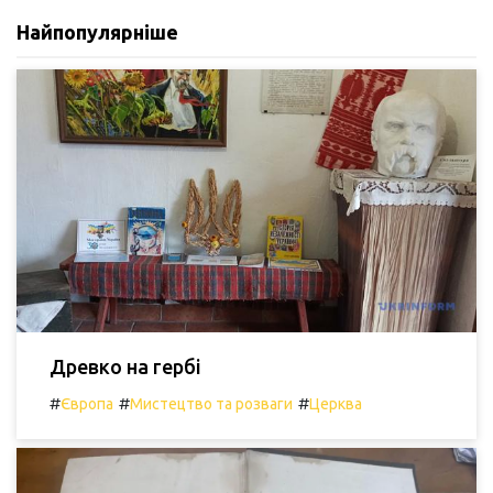
Найпопулярніше
Древко на гербі
#
#
#
Європа
Мистецтво та розваги
Церква