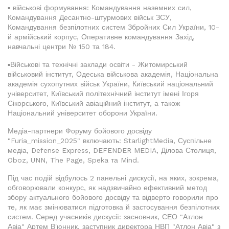
▪️ військові формування: Командування наземних сил,
Командування Десантно-штурмових військ ЗСУ,
Командування безпілотних систем Збройних Сил України, 10-
й армійський корпус, Оперативне командування Захід,
навчальні центри № 150 та 184.
▪️Військові та технічні заклади освіти - Житомирський
військовий інститут, Одеська військова академія, Національна
академія сухопутних військ України, Київський національний
університет, Київський політехнічний інститут імені Ігоря
Сікорського, Київський авіаційний інститут, а також
Національний університет оборони України.
Медіа-партнери Форуму бойового досвіду
"Furia_mission_2025" включають: StarlightMedia, Суспільне
медіа, Defense Express, DEFENDER MEDIA, Ділова Столиця,
Oboz, UNN, The Page, Speka та Mind.
Під час подій відбулось 2 панельні дискусії, на яких, зокрема,
обговорювали конкурс, як надзвичайно ефективний метод
збору актуального бойового досвіду та відверто говорили про
те, як має змінюватися підготовка й застосування безпілотних
систем. Серед учасників дискусії: засновник, СЕО "Атлон
Авіа" Артем В'юнник, заступник директора НВП "Атлон Авіа" з