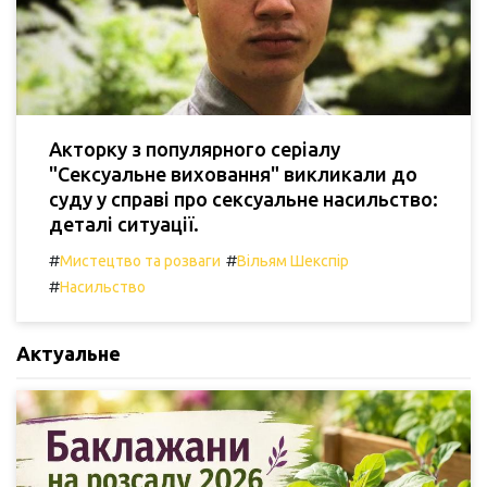
Акторку з популярного серіалу
"Сексуальне виховання" викликали до
суду у справі про сексуальне насильство:
деталі ситуації.
#
#
Мистецтво та розваги
Вільям Шекспір
#
Насильство
Актуальне