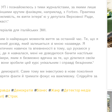
с УП і познайомлюсь з тими журналістами, за якими лише
 іншими крутим фахівцям, наприклад, з Forbes. Практика
ливість, як взяти інтервʼю у депутата Верховної Ради,
каст."
теріалів для італійських ЗМІ.
им із найкращих моментів життя за останній час. Те, що я
нний досвід, який залишиться зі мною назавжди. Я
ктичних навичок та впевненості в тому, що рухаюся у
, де я навчалася, мені не доводилося бачити настільки
ікери, яким я безмежно вдячна за те, що ділилися своїм
вони зробили цей курс унікальним і справді безцінним."
 демократії. Саме тому ми інвестуємо в нове покоління
евіряти факти й тримати фокус на важливому. Слідкуйте за
#
#
#
#
правда
Демократія
Бізнес
Жанр
Детектор медіа
#
ал)
Страх.