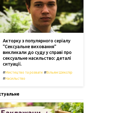
Акторку з популярного серіалу
"Сексуальне виховання"
викликали до суду у справі про
сексуальне насильство: деталі
ситуації.
#
#
Мистецтво та розваги
Вільям Шекспір
#
Насильство
ктуальне