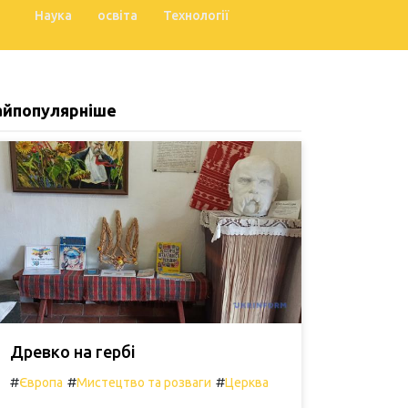
Наука
освіта
Технології
айпопулярніше
Древко на гербі
#
#
#
Європа
Мистецтво та розваги
Церква