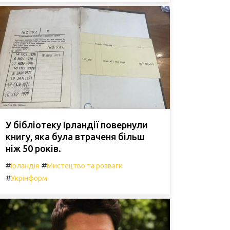
У бібліотеку Ірландії повернули
книгу, яка була втраченя більш
ніж 50 років.
#
#
Ірландія
Мистецтво та розваги
#
Укрінформ