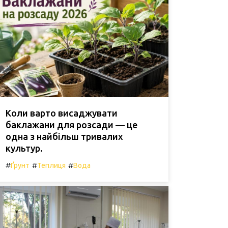
Коли варто висаджувати
баклажани для розсади — це
одна з найбільш тривалих
культур.
#
#
#
Ґрунт
Теплиця
Вода