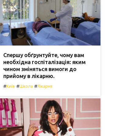
Спершу обґрунтуйте, чому вам
необхідна госпіталізація: яким
чином зміняться вимоги до
прийому в лікарню.
#
#
#
Київ
Школа
Лікарня