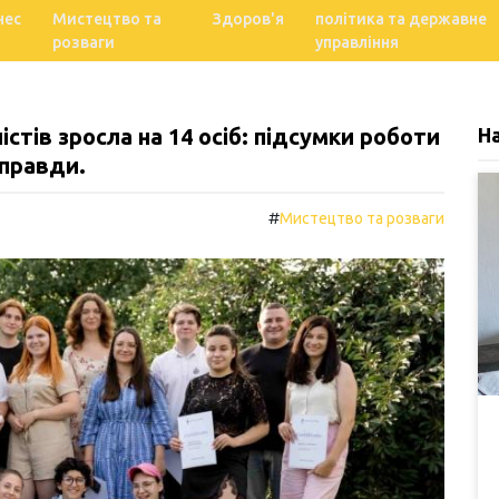
нес
Мистецтво та
Здоров'я
політика та державне
розваги
управління
стів зросла на 14 осіб: підсумки роботи
Н
 правди.
#
Мистецтво та розваги