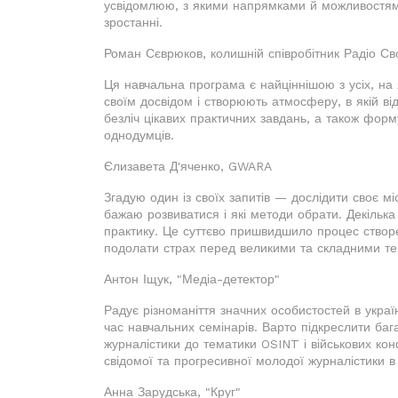
усвідомлюю, з якими напрямками й можливостям
зростанні.
Роман Сєврюков, колишній співробітник Радіо С
Ця навчальна програма є найціннішою з усіх, на 
своїм досвідом і створюють атмосферу, в якій в
безліч цікавих практичних завдань, а також фор
однодумців.
Єлизавета Д'яченко, GWARA
Згадую один із своїх запитів — дослідити своє мі
бажаю розвиватися і які методи обрати. Декілька
практику. Це суттєво пришвидшило процес створе
подолати страх перед великими та складними т
Антон Іщук, "Медіа-детектор"
Радує різноманіття значних особистостей в укра
час навчальних семінарів. Варто підкреслити бага
журналістики до тематики OSINT і військових конф
свідомої та прогресивної молодої журналістики в 
Анна Зарудська, "Круг"