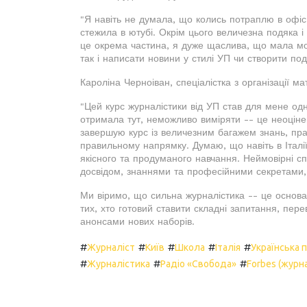
"Я навіть не думала, що колись потраплю в офі
стежила в ютубі. Окрім цього величезна подяка і
це окрема частина, я дуже щаслива, що мала мож
так і написати новини у стилі УП чи створити под
Кароліна Черноіван, спеціалістка з організації ма
"Цей курс журналістики від УП став для мене одн
отримала тут, неможливо виміряти -- це неоціне
завершую курс із величезним багажем знань, пра
правильному напрямку. Думаю, що навіть в Італії
якісного та продуманого навчання. Неймовірні сп
досвідом, знаннями та професійними секретами, 
Ми віримо, що сильна журналістика -- це основа
тих, хто готовий ставити складні запитання, пер
анонсами нових наборів.
#
#
#
#
#
Журналіст
Київ
Школа
Італія
Українська 
#
#
#
Журналістика
Радіо «Свобода»
Forbes (журн