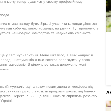
и я можу тепер рухатися у своєму професійному
вобода
яких я мав нагоду бути. Зіркові учасники команди діляться
ідчуваєш себе частиною команди, на рівних. Тут пропонують
мується неймовірно комфортна та надихаюча спільнота
сце у світі журналістики. Мене цікавило, в яких жанрах я
 порад і інструментів я вже встигла впровадити у свою
ння матеріалів. В цілому, це також допомогло мені
емами.
їнській журналістиці, а також невимушена атмосфера під
тогранність і різноплановість програми школи: від бізнес-
А
ліктів. Переконаний, що такі ініціативи сприяють розвитку
Україні.