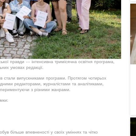
ької правди -- інтенсивна тримісячна освітня програма,
ьних умовах редакції.
онів стали випускниками програми. Протягом чотирьох
ідними редакторами, журналістами та аналітиками,
спериментуючи з різними жанрами.
мки:
був більше впевненості у своїх уміннях та чітко