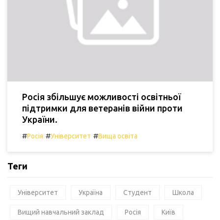
Росія збільшує можливості освітньої
підтримки для ветеранів війни проти
України.
#
#
#
Росія
Університет
Вища освіта
Теги
Університет
Україна
Студент
Школа
Вищий навчальний заклад
Росія
Київ