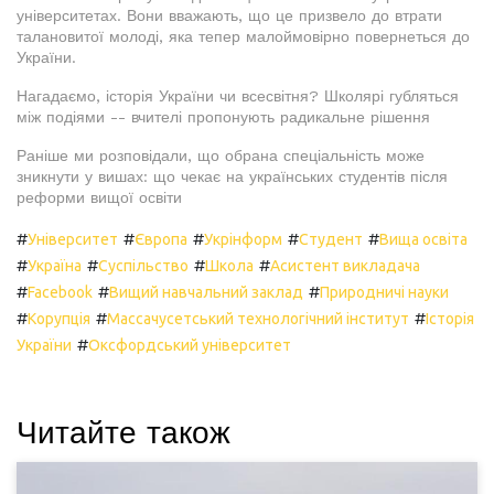
університетах. Вони вважають, що це призвело до втрати
талановитої молоді, яка тепер малоймовірно повернеться до
України.
Нагадаємо, історія України чи всесвітня? Школярі губляться
між подіями -- вчителі пропонують радикальне рішення
Раніше ми розповідали, що обрана спеціальність може
зникнути у вишах: що чекає на українських студентів після
реформи вищої освіти
#
#
#
#
#
Університет
Європа
Укрінформ
Студент
Вища освіта
#
#
#
#
Україна
Суспільство
Школа
Асистент викладача
#
#
#
Facebook
Вищий навчальний заклад
Природничі науки
#
#
#
Корупція
Массачусетський технологічний інститут
Історія
#
України
Оксфордський університет
Читайте також