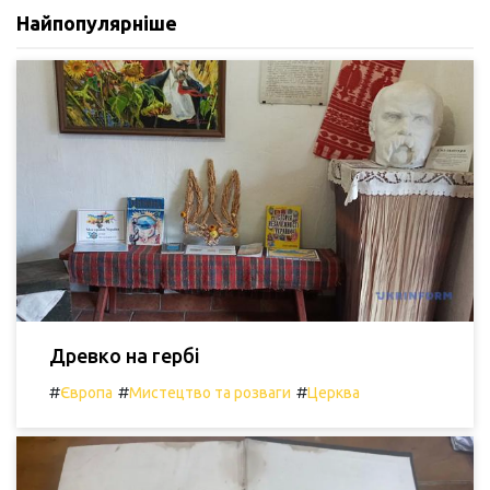
Найпопулярніше
Древко на гербі
#
#
#
Європа
Мистецтво та розваги
Церква