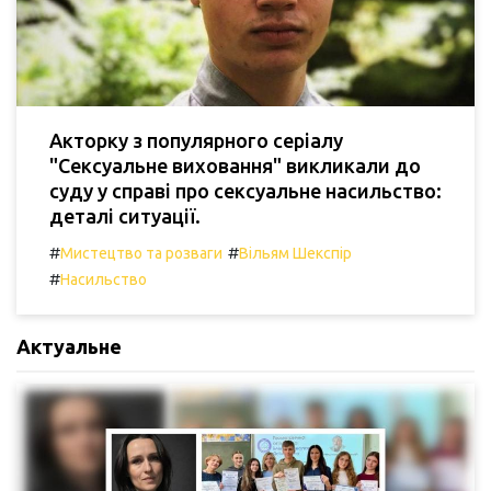
Акторку з популярного серіалу
"Сексуальне виховання" викликали до
суду у справі про сексуальне насильство:
деталі ситуації.
#
#
Мистецтво та розваги
Вільям Шекспір
#
Насильство
Актуальне