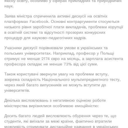
якісну освіту, особливо у сферах прикладних та природничих
наук.
Заява міністра спричинила активні дискусії на освітніх
платформах Facebook. Основні контраргументи стосуються
низького рівня заробітної плати викладачів, проблеми корупції
в освітній системі та відсутності прозорих конкурсних
процедур для науково-педагогічних кадрів.
Учасники дискусії порівнювали умови в українських та
польських університетах. Наприклад, професор у Польщі
отримує не менше 2174 євро на місяць, а зарплата асистента
професора складає не менше 73% від цієї суми.
Також користувачі звернули увагу на проблеми вступу,
зокрема складність Національного мультипредметного тесту,
через який багато випускників не можуть вступити до
університетів.
Декілька висловлювань з негативною оцінкою роботи
міністерства вирізнялися особливою емоційністю:
Досить багато людей висловлюють обурення через те, що
студенти, які виїхали за межі країни, фактично втратили
можливість отримувати дистанційне навчання в українських