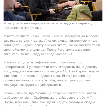
Чому українські студенти все частіше віддають перевагу
навчанню за кордоном?
Міністр освіти та науки Оксен Лісовий звернувся до молоді з
закликом вступати до українських вишів, підкреслюючи, що
вони здатні надати освіту високої якості, що не поступається
європейським стандартам. Проте його висловлювання
викликали змішані відгуки серед населення.
У коментарі для Укрінформу міністр зазначив, що
найпрестижніші університети світу складають лише десятку
або двадцятку навчальних закладів у США та Європі, тоді як
інші виші не є такими недосяжними. Він підкреслив, що
доцільніше залишитися в Україні, аніж вступати до менш
значущих закордонних університетів.
Лісовий визнав, що Україні ще потрібно багато працювати,
щоб досягти рівня Оксфордського університету або MIT.
Проте, вітчизняні виші вже здатні надати молодим людям