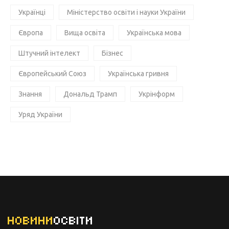
Українці
Міністерство освіти і науки України
Європа
Вища освіта
Українська мова
Штучний інтелект
Бізнес
Європейський Союз
Українська гривня
Знання
Дональд Трамп
Укрінформ
Уряд України
НОВИНИ
ОСВІТИ