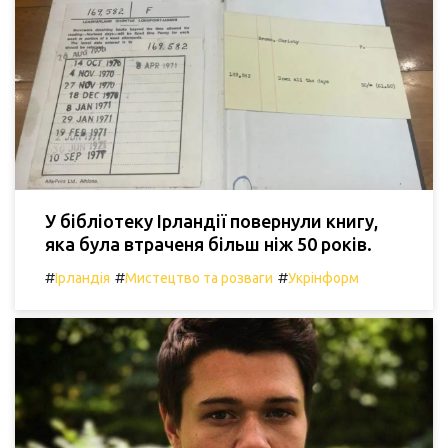
У бібліотеку Ірландії повернули книгу,
яка була втраченя більш ніж 50 років.
#
#
#
Ірландія
Мистецтво та розваги
Укрінформ