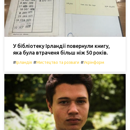
У бібліотеку Ірландії повернули книгу,
яка була втраченя більш ніж 50 років.
#
#
#
Ірландія
Мистецтво та розваги
Укрінформ