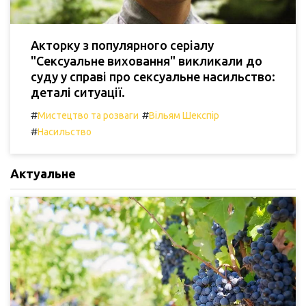
Акторку з популярного серіалу
"Сексуальне виховання" викликали до
суду у справі про сексуальне насильство:
деталі ситуації.
#
#
Мистецтво та розваги
Вільям Шекспір
#
Насильство
Актуальне