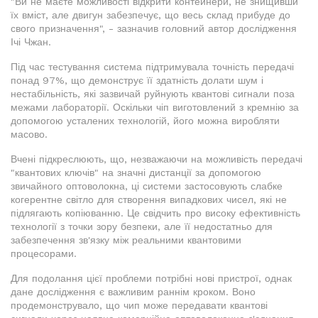
"Ви не маєте можливості відкрити контейнери, не знищивши
їх вміст, але двигун забезпечує, що весь склад прибуде до
свого призначення", - зазначив головний автор дослідження
Ічі Чжан.
Під час тестування система підтримувала точність передачі
понад 97%, що демонструє її здатність долати шум і
нестабільність, які зазвичай руйнують квантові сигнали поза
межами лабораторії. Оскільки чіп виготовлений з кремнію за
допомогою усталених технологій, його можна виробляти
масово.
Вчені підкреслюють, що, незважаючи на можливість передачі
"квантових ключів" на значні дистанції за допомогою
звичайного оптоволокна, ці системи застосовують слабке
когерентне світло для створення випадкових чисел, які не
підлягають копіюванню. Це свідчить про високу ефективність
технології з точки зору безпеки, але її недостатньо для
забезпечення зв'язку між реальними квантовими
процесорами.
Для подолання цієї проблеми потрібні нові пристрої, однак
дане дослідження є важливим раннім кроком. Воно
продемонструвало, що чип може передавати квантові