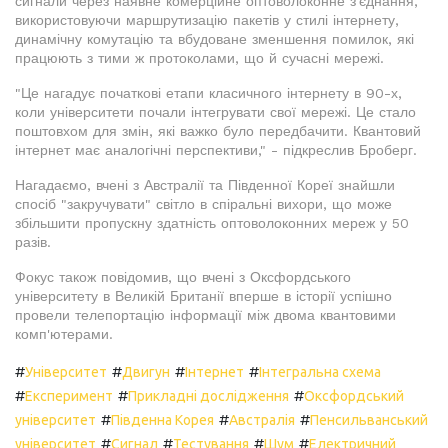
сигнали через наявне комерційне оптоволоконне з'єднання,
використовуючи маршрутизацію пакетів у стилі інтернету,
динамічну комутацію та вбудоване зменшення помилок, які
працюють з тими ж протоколами, що й сучасні мережі.
"Це нагадує початкові етапи класичного інтернету в 90-х,
коли університети почали інтегрувати свої мережі. Це стало
поштовхом для змін, які важко було передбачити. Квантовий
інтернет має аналогічні перспективи," - підкреслив Броберг.
Нагадаємо, вчені з Австралії та Південної Кореї знайшли
спосіб "закручувати" світло в спіральні вихори, що може
збільшити пропускну здатність оптоволоконних мереж у 50
разів.
Фокус також повідомив, що вчені з Оксфордського
університету в Великій Британії вперше в історії успішно
провели телепортацію інформації між двома квантовими
комп'ютерами.
#
#
#
#
Університет
Двигун
Інтернет
Інтегральна схема
#
#
#
Експеримент
Прикладні дослідження
Оксфордський
#
#
#
університет
Південна Корея
Австралія
Пенсильванський
#
#
#
#
університет
Сигнал
Тестування
Шум
Електричний