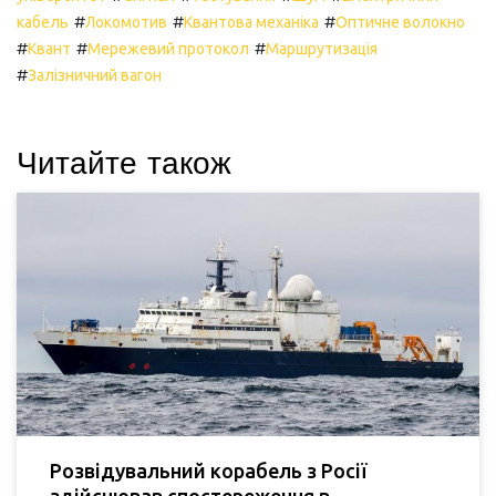
#
#
#
кабель
Локомотив
Квантова механіка
Оптичне волокно
#
#
#
Квант
Мережевий протокол
Маршрутизація
#
Залізничний вагон
Читайте також
Розвідувальний корабель з Росії
здійснював спостереження в