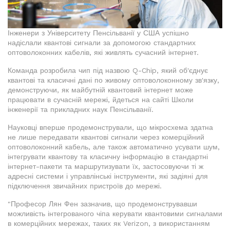
Інженери з Університету Пенсільванії у США успішно
надіслали квантові сигнали за допомогою стандартних
оптоволоконних кабелів, які живлять сучасний інтернет.
Команда розробила чип під назвою Q-Chip, який об'єднує
квантові та класичні дані по живому оптоволоконному зв'язку,
демонструючи, як майбутній квантовий інтернет може
працювати в сучасній мережі, йдеться на сайті Школи
інженерії та прикладних наук Пенсільванії.
Науковці вперше продемонстрували, що мікросхема здатна
не лише передавати квантові сигнали через комерційний
оптоволоконний кабель, але також автоматично усувати шум,
інтегрувати квантову та класичну інформацію в стандартні
інтернет-пакети та маршрутизувати їх, застосовуючи ті ж
адресні системи і управлінські інструменти, які задіяні для
підключення звичайних пристроїв до мережі.
"Професор Лян Фен зазначив, що продемонструвавши
можливість інтегрованого чіпа керувати квантовими сигналами
в комерційних мережах, таких як Verizon, з використанням