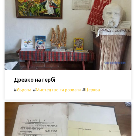
Древко на гербі
#
#
#
Європа
Мистецтво та розваги
Церква