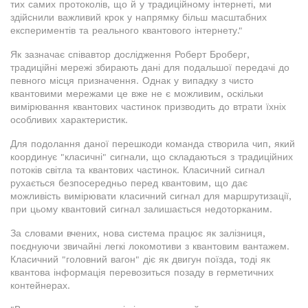
тих самих протоколів, що й у традиційному інтернеті, ми
здійснили важливий крок у напрямку більш масштабних
експериментів та реального квантового інтернету."
Як зазначає співавтор дослідження Роберт Броберг,
традиційні мережі збирають дані для подальшої передачі до
певного місця призначення. Однак у випадку з чисто
квантовими мережами це вже не є можливим, оскільки
вимірювання квантових частинок призводить до втрати їхніх
особливих характеристик.
Для подолання даної перешкоди команда створила чип, який
координує "класичні" сигнали, що складаються з традиційних
потоків світла та квантових частинок. Класичний сигнал
рухається безпосередньо перед квантовим, що дає
можливість вимірювати класичний сигнал для маршрутизації,
при цьому квантовий сигнал залишається недоторканим.
За словами вчених, нова система працює як залізниця,
поєднуючи звичайні легкі локомотиви з квантовим вантажем.
Класичний "головний вагон" діє як двигун поїзда, тоді як
квантова інформація перевозиться позаду в герметичних
контейнерах.