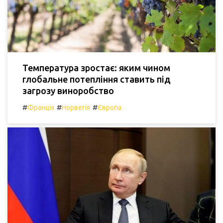
Температура зростає: яким чином
глобальне потепління ставить під
загрозу виноробство
#
#
#
Франція
Норвегія
Європа