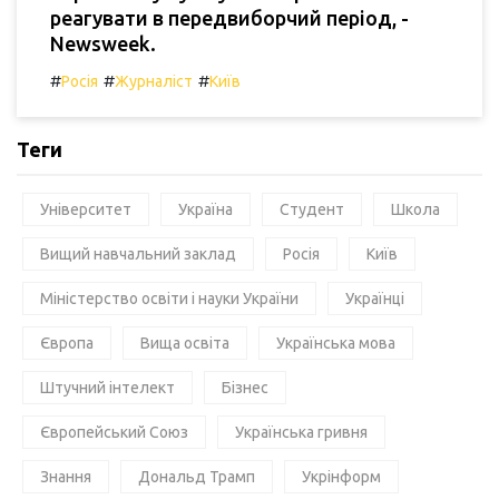
реагувати в передвиборчий період, -
Newsweek.
#
#
#
Росія
Журналіст
Київ
Теги
Університет
Україна
Студент
Школа
Вищий навчальний заклад
Росія
Київ
Міністерство освіти і науки України
Українці
Європа
Вища освіта
Українська мова
Штучний інтелект
Бізнес
Європейський Союз
Українська гривня
Знання
Дональд Трамп
Укрінформ