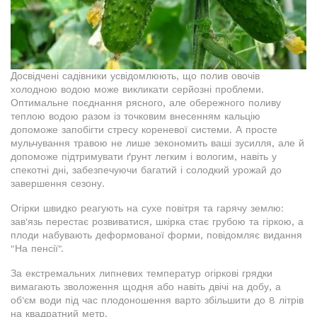
Досвідчені садівники усвідомлюють, що полив овочів
холодною водою може викликати серйозні проблеми.
Оптимальне поєднання рясного, але обережного поливу
теплою водою разом із точковим внесенням кальцію
допоможе запобігти стресу кореневої системи. А просте
мульчування травою не лише зекономить ваші зусилля, але й
допоможе підтримувати ґрунт легким і вологим, навіть у
спекотні дні, забезпечуючи багатий і солодкий урожай до
завершення сезону.
Огірки швидко реагують на сухе повітря та гарячу землю:
зав'язь перестає розвиватися, шкірка стає грубою та гіркою, а
плоди набувають деформованої форми, повідомляє видання
"На пенсії".
За екстремальних липневих температур огіркові грядки
вимагають зволоження щодня або навіть двічі на добу, а
об'єм води під час плодоношення варто збільшити до 8 літрів
на квадратний метр.