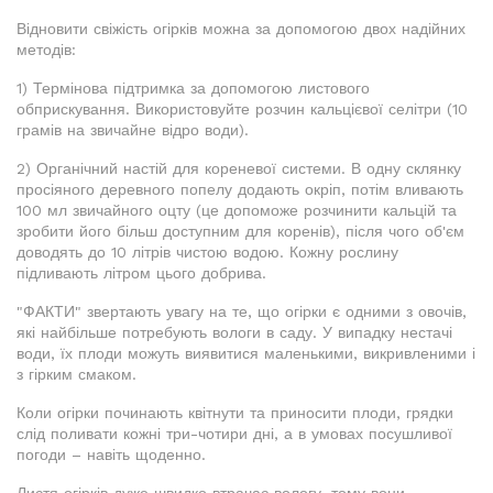
Відновити свіжість огірків можна за допомогою двох надійних
методів:
1) Термінова підтримка за допомогою листового
обприскування. Використовуйте розчин кальцієвої селітри (10
грамів на звичайне відро води).
2) Органічний настій для кореневої системи. В одну склянку
просіяного деревного попелу додають окріп, потім вливають
100 мл звичайного оцту (це допоможе розчинити кальцій та
зробити його більш доступним для коренів), після чого об'єм
доводять до 10 літрів чистою водою. Кожну рослину
підливають літром цього добрива.
"ФАКТИ" звертають увагу на те, що огірки є одними з овочів,
які найбільше потребують вологи в саду. У випадку нестачі
води, їх плоди можуть виявитися маленькими, викривленими і
з гірким смаком.
Коли огірки починають квітнути та приносити плоди, грядки
слід поливати кожні три-чотири дні, а в умовах посушливої
погоди – навіть щоденно.
Листя огірків дуже швидко втрачає вологу, тому вони