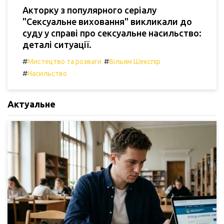
Акторку з популярного серіалу
"Сексуальне виховання" викликали до
суду у справі про сексуальне насильство:
деталі ситуації.
#
#
Мистецтво та розваги
Вільям Шекспір
#
Насильство
Актуальне