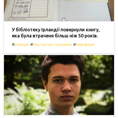
У бібліотеку Ірландії повернули книгу,
яка була втраченя більш ніж 50 років.
#
#
#
Ірландія
Мистецтво та розваги
Укрінформ