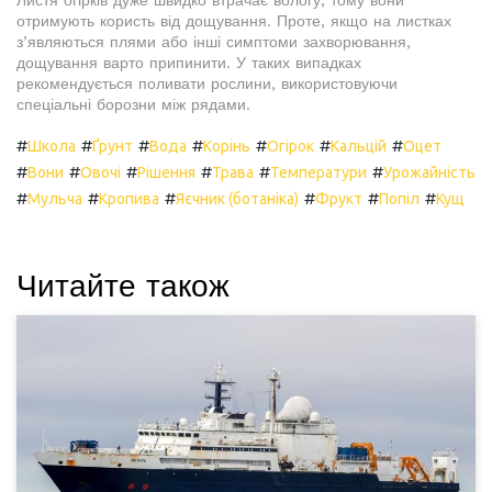
отримують користь від дощування. Проте, якщо на листках
з’являються плями або інші симптоми захворювання,
дощування варто припинити. У таких випадках
рекомендується поливати рослини, використовуючи
спеціальні борозни між рядами.
#
#
#
#
#
#
#
Школа
Ґрунт
Вода
Корінь
Огірок
Кальцій
Оцет
#
#
#
#
#
#
Вони
Овочі
Рішення
Трава
Температури
Урожайність
#
#
#
#
#
#
Мульча
Кропива
Яєчник (ботаніка)
Фрукт
Попіл
Кущ
Читайте також