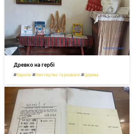
Древко на гербі
#
#
#
Європа
Мистецтво та розваги
Церква