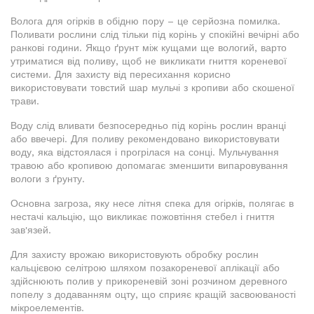
Волога для огірків в обідню пору – це серйозна помилка.
Поливати рослини слід тільки під корінь у спокійні вечірні або
ранкові години. Якщо ґрунт між кущами ще вологий, варто
утриматися від поливу, щоб не викликати гниття кореневої
системи. Для захисту від пересихання корисно
використовувати товстий шар мульчі з кропиви або скошеної
трави.
Воду слід вливати безпосередньо під корінь рослин вранці
або ввечері. Для поливу рекомендовано використовувати
воду, яка відстоялася і прогрілася на сонці. Мульчування
травою або кропивою допомагає зменшити випаровування
вологи з ґрунту.
Основна загроза, яку несе літня спека для огірків, полягає в
нестачі кальцію, що викликає пожовтіння стебел і гниття
зав'язей.
Для захисту врожаю використовують обробку рослин
кальцієвою селітрою шляхом позакореневої аплікації або
здійснюють полив у прикореневій зоні розчином деревного
попелу з додаванням оцту, що сприяє кращій засвоюваності
мікроелементів.