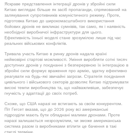
Яскраве представлення інтеграції дронів у збройні сили
Китаю виглядає більше як засіб пропаганди, спрямований на
залякування супротивників комуністичного режиму. Проте,
підготовка Китаю до широкомасштабного використання
бойових дронів не викликає сумнівів, так само, як і наявність
необхідної виробничої інфраструктури для цього.
Ефективність їхньої моделі стане зрозумілою лише під час
реальних військових конфліктів.
Тривала участь Китаю в ринку дронів надала країні
неймовірні стартові можливості. Уміння виробляти сотні тисяч
доступних дронів у поєднанні з безперервною їх інтеграцією в
збройні сили формує враження про армію, здатну ефективно
реагувати на будь-які звичайні загрози. Стратегія поєднання
цивільного і військового секторів дозволяє Китаю підтримувати
високі темпи виробництва та, що найважливіше, забезпечує
гнучкість у адаптації до своїх потреб.
Схоже, що США наразі не встигають за своїм конкурентом.
Піт Гегсет вказав, що до 2026 року всі американські
підрозділи мають бути обладнані малими дронами. Проте
наразі залишається незрозумілим, чи зможе американська
система разом із виробниками втілити це бачення в такі
стислі терміни.