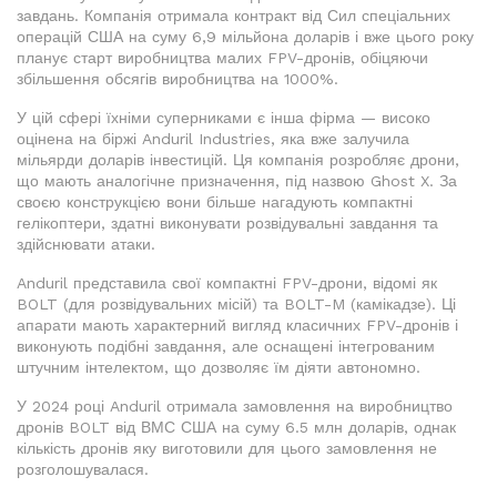
завдань. Компанія отримала контракт від Сил спеціальних
операцій США на суму 6,9 мільйона доларів і вже цього року
планує старт виробництва малих FPV-дронів, обіцяючи
збільшення обсягів виробництва на 1000%.
У цій сфері їхніми суперниками є інша фірма — високо
оцінена на біржі Anduril Industries, яка вже залучила
мільярди доларів інвестицій. Ця компанія розробляє дрони,
що мають аналогічне призначення, під назвою Ghost X. За
своєю конструкцією вони більше нагадують компактні
гелікоптери, здатні виконувати розвідувальні завдання та
здійснювати атаки.
Anduril представила свої компактні FPV-дрони, відомі як
BOLT (для розвідувальних місій) та BOLT-M (камікадзе). Ці
апарати мають характерний вигляд класичних FPV-дронів і
виконують подібні завдання, але оснащені інтегрованим
штучним інтелектом, що дозволяє їм діяти автономно.
У 2024 році Anduril отримала замовлення на виробництво
дронів BOLT від ВМС США на суму 6.5 млн доларів, однак
кількість дронів яку виготовили для цього замовлення не
розголошувалася.