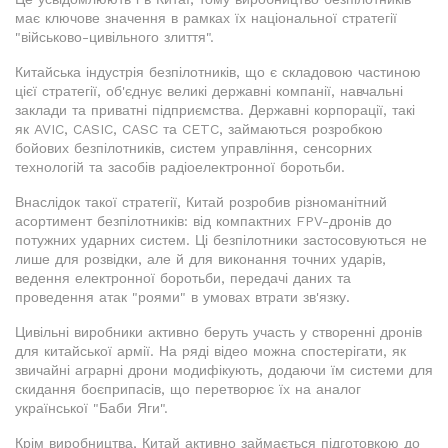
має ключове значення в рамках їх національної стратегії
"військово-цивільного злиття".
Китайська індустрія безпілотників, що є складовою частиною
цієї стратегії, об'єднує великі державні компанії, навчальні
заклади та приватні підприємства. Державні корпорації, такі
як AVIC, CASIC, CASC та CETC, займаються розробкою
бойових безпілотників, систем управління, сенсорних
технологій та засобів радіоелектронної боротьби.
Внаслідок такої стратегії, Китай розробив різноманітний
асортимент безпілотників: від компактних FPV-дронів до
потужних ударних систем. Ці безпілотники застосовуються не
лише для розвідки, але й для виконання точних ударів,
ведення електронної боротьби, передачі даних та
проведення атак "роями" в умовах втрати зв'язку.
Цивільні виробники активно беруть участь у створенні дронів
для китайської армії. На ряді відео можна спостерігати, як
звичайні аграрні дрони модифікують, додаючи їм системи для
скидання боєприпасів, що перетворює їх на аналог
української "Баби Яги".
Крім виробництва, Китай активно займається підготовкою до