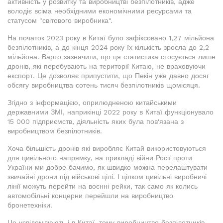
активність у розвитку та виробництві безпілотників, адже
володіє всіма необхідними економічними ресурсами та
статусом "світового виробника".
На початок 2023 року в Китаї було зафіксовано 1,27 мільйона
безпілотників, а до кінця 2024 року їх кількість зросла до 2,2
мільйона. Варто зазначити, що ця статистика стосується лише
дронів, які перебувають на території Китаю, не враховуючи
експорт. Це дозволяє припустити, що Пекін уже давно досяг
обсягу виробництва сотень тисяч безпілотників щомісяця.
Згідно з інформацією, оприлюдненою китайськими
державними ЗМІ, наприкінці 2022 року в Китаї функціонувало
15 000 підприємств, діяльність яких була пов'язана з
виробництвом безпілотників.
Хоча більшість дронів які виробляє Китай використовуються
для цивільного напрямку, на прикладі війни Росії проти
України ми добре бачимо, як швидко можна перелаштувати
звичайні дрони під військові цілі. І цілком цивільні виробничі
лінії можуть перейти на воєнні рейки, так само як колись
автомобільні концерни перейшли на виробництво
бронетехніки.
Це усвідомлюють і в Китаї, тому виробництво безпілотників