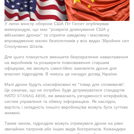
У липні міністр оборони США Піт Гегсет опублікував
меморандум, що має "розкрити домінування США у
військових дронах" та сприяти швидкому і масовому
впровадженню малих безпілотників у всіх видах Збройних сил
Сполучених Штатів.
Для цього планується зменшити бюрократичне навантаження
на виробників та розширити повноваження старшим
офіцерам, які зможуть самостійно замовляти дрони для
власних підрозділів. В чомусь це нагадує досвід України.
Малі дрони будуть класифіковані як "товар для споживачів".
Це означає, що не потрібно буде дотримуватися стандартів
НАТО STANAG 4856, які вимагають узгодженості інтерфейсів,
систем управління та обміну інформацією. Як наслідок,
вартість і складність їхнього виробництва можуть бути суттєво
знижені.
Таким чином, підрозділи можуть отримувати дрони на рівні
звичайних патронів або інших видів боєприпасів. Командири