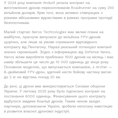
У 2024 році компанія Anduril уклала контракт на
виготовлення дронів-перехоплювачів Roadrunner на суму 250
мільйонів доларів. Крім того, вона активно співпрацює з
різними військовими відомствами в рамках програми протидії
безпілотникам.
Малий стартап Neros Technologies має великі плани на
майбутнє, прагнучи випускати до мільйона FPV-дронів
щорічно, але лише за умови отримання відповідного
контракту від Пентагону. Наразі реальний потенціал компанії
значно скромніший. Згідно з інформацією від Defense News,
Neros може виробляти приблизно 1500 дронів на місяць і має
намір збільшити це число до 10 000 одиниць до кінця року.
Основною моделлю, що випускається компанією, є Archer —
8-дюймовий FPV-дрон, здатний нести бойову частину вагою
до 2 кг на відстань понад 20 км.
До речі, ці дрони вже використовуються Силами оборони
України. У лютому 2025 року було підписано контракт на
постачання 6000 одиниць. Фінансування цього контракту
відбулося завдяки Коаліції дронів. Таким чином західні
партнери, допомагаючи Україні, зробили непогану інвестицію
в розвиток власної дронової індустрії.