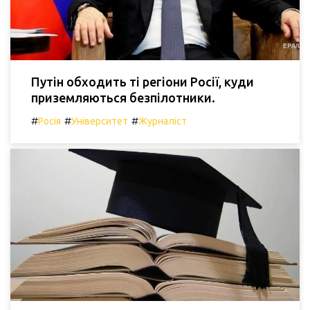
Путін обходить ті регіони Росії, куди
приземляються безпілотники.
#
#
#
Росія
Університет
Журналіст