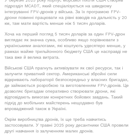
У березні 2025 року Корпус морської піхоти США створив
підрозділ MCADT, який спеціалізується на швидкому
інтегруванні FPV-дронів у війська. За їх програмою FPV-
дрони повинні працювати на рівні взводів на дальність у 20
км, там мати вартість менше ніж 5 тисяч доларів.
Хоча на перший погляд 5 тисяч доларів за один FPV-дрон
виглядає як значна сума, особливо якщо порівнювати з
українськими аналогами, які коштують удесятеро менше, у
рамках майже трильйонного бюджету США це насправді не
така вже й велика витрата.
Військові США прагнуть активізувати як свої ресурси, так і
залучити приватний сектор. Американські збройні сили
відкривають лабораторії безпосередньо у власних бригадах,
де займаються розробкою та виготовленням FPV-дронів. Це
дозволяє бригадам оперативно створювати дрони, які
відповідають вимогам конкретних бойових завдань. Такий
підхід до мобільних майстерень нещодавно був
впроваджений також в Україні.
Окрім виробництва дронів, їх ще треба навчитись
застосовувати. У травні 2025 року десантники США провели
другі навчання із залученням малих дронів.