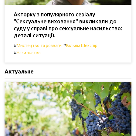
Акторку з популярного серіалу
"Сексуальне виховання" викликали до
суду у справі про сексуальне насильство:
деталі ситуації.
#
#
Мистецтво та розваги
Вільям Шекспір
#
Насильство
Актуальне