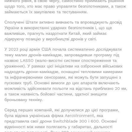
нижчого рівня, в свою чергу, самостійно приймають рішення
щодо того, хто має право управляти безпілотниками, а також
займаються їх закупівлею та тестуванням.
Сполучені Штати активно вивчають та впроваджують досвід
України в використанні ударних безпілотників і, що ще
важливіше, прагнуть наздогнати Китай, який займає
лідируючу позицію у виробництві дронів у світі.
У 2023 році армія США почала систематично досліджувати
тему малих дронів-камікадзе, запровадивши програму під
назвою LASSO (мало-висотні системи спостереження та
ураження). У рамках цієї ініціативи на озброєння військових
надходять дрони-камікадзе, оснащені тепловими камерами
та інфрачервоними сенсорами, які можуть бути запущені з
пускових труб. Основні вимоги до цих апаратів включають
можливість здійснювати польоти на відстань приблизно 20 км,
а також наявність бойової частини, здатної знищити
броньовану техніку.
Серед перших компаній, які долучилися до цієї програми,
була відома українська фірма AeroVironment, яка
представила свої дрони Switchblade 300 і 600. Основні
відмінності між ними полягають у габаритах, дальності