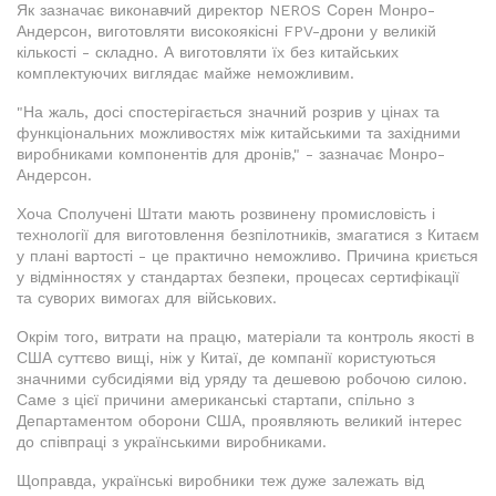
Як зазначає виконавчий директор NEROS Сорен Монро-
Андерсон, виготовляти високоякісні FPV-дрони у великій
кількості - складно. А виготовляти їх без китайських
комплектуючих виглядає майже неможливим.
"На жаль, досі спостерігається значний розрив у цінах та
функціональних можливостях між китайськими та західними
виробниками компонентів для дронів," - зазначає Монро-
Андерсон.
Хоча Сполучені Штати мають розвинену промисловість і
технології для виготовлення безпілотників, змагатися з Китаєм
у плані вартості - це практично неможливо. Причина криється
у відмінностях у стандартах безпеки, процесах сертифікації
та суворих вимогах для військових.
Окрім того, витрати на працю, матеріали та контроль якості в
США суттєво вищі, ніж у Китаї, де компанії користуються
значними субсидіями від уряду та дешевою робочою силою.
Саме з цієї причини американські стартапи, спільно з
Департаментом оборони США, проявляють великий інтерес
до співпраці з українськими виробниками.
Щоправда, українські виробники теж дуже залежать від