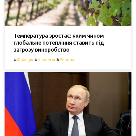
Температура зростає: яким чином
глобальне потепління ставить під
загрозу виноробство
#
#
#
Франція
Норвегія
Європа