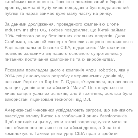
китайських компонентів. Повністю локалізований в Україні
дрон від компанії Vyriy лише нещодавно був представлений
публіці та наразі займає дуже малу частку на ринку.
За даними дослідження, проведеного компанією Drone
Industry Insights UG, Forbes повідомляє, що Китай займає
90% світового ринку безпілотних літальних апаратів. Джош
Стайнман, колишній експерт з безпеки ланцюгів постачання в
Раді національної безпеки США, підкреслив: "Ми фактично
повністю залежимо від нашого основного супротивника у
питаннях постачання компонентів та їх виробництва".
Яскравим прикладом цього є компанія Anzu Robotics, яка у
2024 році анонсувала розробку американських дронів під
назвами Raptor та Raptor-T. Однак, з'ясувалося, що основою
для цих дронів став китайський "Mavic". Це стосується не
лише концептуальних аспектів, але й технічних, оскільки були
використані ліцензовані технології від DJI.
Американські чиновники усвідомлюють загрози, що виникають
внаслідок впливу Китаю на глобальний ринок безпілотників.
Щоб протидіяти цьому, вони готові запроваджувати мита та
інші обмеження не лише на китайські дрони, а й на їхні
комплектуючі. Такими діями уряд США прагне зробити