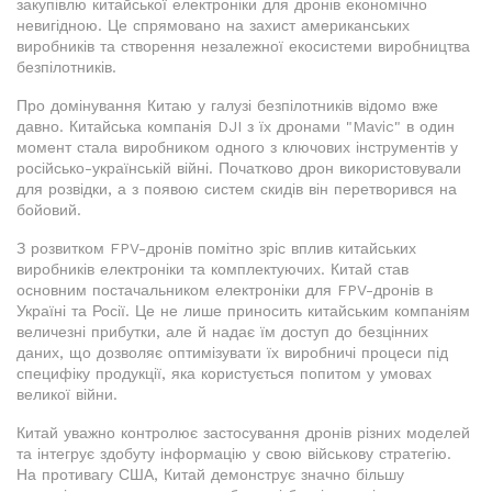
закупівлю китайської електроніки для дронів економічно
невигідною. Це спрямовано на захист американських
виробників та створення незалежної екосистеми виробництва
безпілотників.
Про домінування Китаю у галузі безпілотників відомо вже
давно. Китайська компанія DJI з їх дронами "Mavic" в один
момент стала виробником одного з ключових інструментів у
російсько-українській війні. Початково дрон використовували
для розвідки, а з появою систем скидів він перетворився на
бойовий.
З розвитком FPV-дронів помітно зріс вплив китайських
виробників електроніки та комплектуючих. Китай став
основним постачальником електроніки для FPV-дронів в
Україні та Росії. Це не лише приносить китайським компаніям
величезні прибутки, але й надає їм доступ до безцінних
даних, що дозволяє оптимізувати їх виробничі процеси під
специфіку продукції, яка користується попитом у умовах
великої війни.
Китай уважно контролює застосування дронів різних моделей
та інтегрує здобуту інформацію у свою військову стратегію.
На противагу США, Китай демонструє значно більшу