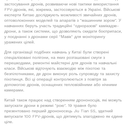
застосування дронів, розвиваючи нові тактики використання
FPV-дронів, які, зокрема, застосовуються в Україні. Військові
експерти Китаю досліджують можливості звичайних дронів,
оптоволоконних моделей та апаратів з "машинним зором". У
навчаннях беруть участь традиційні "одноразові" камікадзе-
дрони, а також системи, що дозволяють скидати боєприпаси,
у поєднанні з дронами серії "Мавік" для моніторингу
уражених цілей.
Для організації подібних навчань у Китаї були створені
спеціалізовані полігони, на яких розташовані смуги з
перешкодами, ремонтні майстерні для дронів та навчальні
класи. Військові відточують взаємодію між піхотою та
безпілотниками, де дрон виконує роль супроводу та захисту
піхотинця. Всі ці операції контролюються з повітря за
допомогою дронів, оснащених тепловізійними або нічними
камерами.
Китай також працює над створенням дрононосців, які можуть
запускати дрони в режимі "рою". 19 травня було
презентовано перший дрононосець Jiu Tian SS, здатний
випускати 100 FPV-дронів, що діятимуть злагоджено як єдине
ціле.