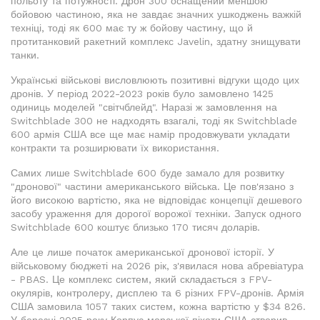
польоту та потужності. Дрон 300 оснащений меншою
бойовою частиною, яка не завдає значних ушкоджень важкій
техніці, тоді як 600 має ту ж бойову частину, що й
протитанковий ракетний комплекс Javelin, здатну знищувати
танки.
Українські військові висловлюють позитивні відгуки щодо цих
дронів. У період 2022-2023 років було замовлено 1425
одиниць моделей "світчблейд". Наразі ж замовлення на
Switchblade 300 не надходять взагалі, тоді як Switchblade
600 армія США все ще має намір продовжувати укладати
контракти та розширювати їх використання.
Самих лише Switchblade 600 буде замало для розвитку
"дронової" частини американського війська. Це пов'язано з
його високою вартістю, яка не відповідає концепції дешевого
засобу ураження для дорогої ворожої техніки. Запуск одного
Switchblade 600 коштує близько 170 тисяч доларів.
Але це лише початок американської дронової історії. У
військовому бюджеті на 2026 рік, з'явилася нова абревіатура
- PBAS. Це комплекс систем, який складається з FPV-
окулярів, контролеру, дисплею та 6 різних FPV-дронів. Армія
США замовила 1057 таких систем, кожна вартістю у $34 826.