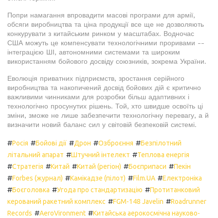
Попри намагання впровадити масові програми для армії,
обсяги виробництва та ціна продукції все ще не дозволяють
конкурувати з китайським ринком у масштабах. Водночас
США можуть це компенсувати технологічними проривами --
інтеграцією ШІ, автономними системами та широким
використанням бойового досвіду союзників, зокрема України.
Еволюція приватних підприємств, зростання серійного
виробництва та накопичений досвід бойових дій є критично
важливими чинниками для розробки більш адаптивних і
технологічно просунутих рішень. Той, хто швидше освоїть ці
зміни, зможе не лише забезпечити технологічну перевагу, а й
визначити новий баланс сил у світовій безпековій системі.
#
#
#
#
#
Росія
Бойові дії
Дрон
Озброєння
Безпілотний
#
#
літальний апарат
Штучний інтелект
Теплова енергія
#
#
#
#
#
Стратегія
Китай
Китай (регіон)
Боєприпаси
Пекін
#
#
#
#
Forbes (журнал)
Камікадзе (пілот)
Film.UA
Електроніка
#
#
#
Боєголовка
Угода про стандартизацію
Протитанковий
#
#
керований ракетний комплекс
FGM-148 Javelin
Roadrunner
#
#
Records
AeroVironment
Китайська аерокосмічна науково-