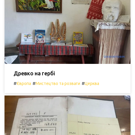
Древко на гербі
#
#
#
Європа
Мистецтво та розваги
Церква