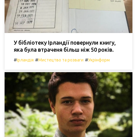
У бібліотеку Ірландії повернули книгу,
яка була втраченя більш ніж 50 років.
#
#
#
Ірландія
Мистецтво та розваги
Укрінформ