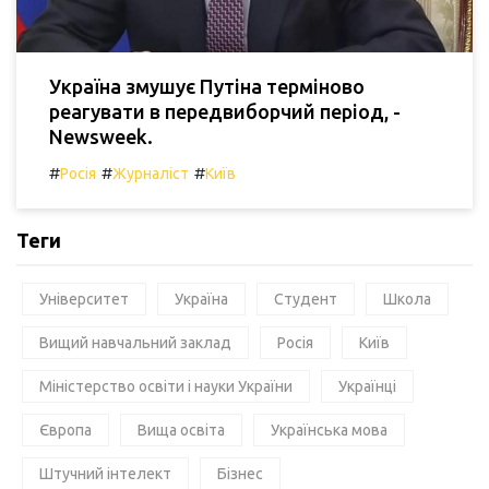
Україна змушує Путіна терміново
реагувати в передвиборчий період, -
Newsweek.
#
#
#
Росія
Журналіст
Київ
Теги
Університет
Україна
Студент
Школа
Вищий навчальний заклад
Росія
Київ
Міністерство освіти і науки України
Українці
Європа
Вища освіта
Українська мова
Штучний інтелект
Бізнес