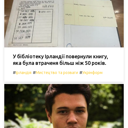
У бібліотеку Ірландії повернули книгу,
яка була втраченя більш ніж 50 років.
#
#
#
Ірландія
Мистецтво та розваги
Укрінформ