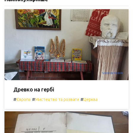
Древко на гербі
#
#
#
Європа
Мистецтво та розваги
Церква