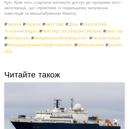
Kyiv. Крім того, стартапи матимуть доступ до програми пост-
акселерації, що сприятиме їх подальшому залученню
інвестицій та масштабуванню бізнесу.
#
#
#
#
#
Україна
Українці
Інвестиції
Дрон
Безпілотний
#
#
літальний апарат
Міністерство оборони (Україна)
Інвестор
#
#
#
Боєприпаси
Американський університет
Автоматизація
#
#
#
Військово-промисловий комплекс
Вибухова міна
Засоби
ППО
Читайте також