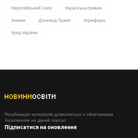
Європейський Союз
Українська гривня
Знання
Дональд Трамп
Укрінформ
Уряд України
НОВИНИ
ОСВІТИ
Републікація матеріалів дозволяється з обов'язковим
посиланням на даний портал.
Підписатися на оновлення