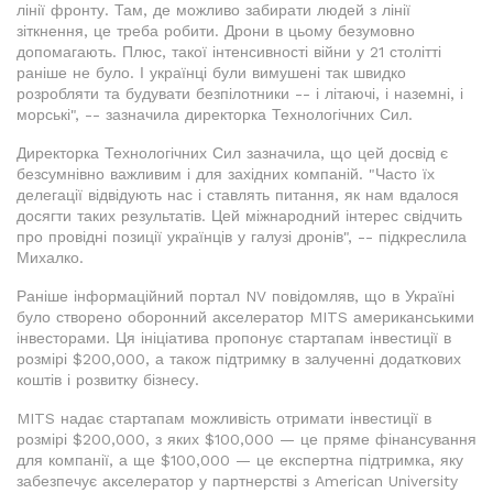
лінії фронту. Там, де можливо забирати людей з лінії
зіткнення, це треба робити. Дрони в цьому безумовно
допомагають. Плюс, такої інтенсивності війни у 21 столітті
раніше не було. І українці були вимушені так швидко
розробляти та будувати безпілотники -- і літаючі, і наземні, і
морські", -- зазначила директорка Технологічних Сил.
Директорка Технологічних Сил зазначила, що цей досвід є
безсумнівно важливим і для західних компаній. "Часто їх
делегації відвідують нас і ставлять питання, як нам вдалося
досягти таких результатів. Цей міжнародний інтерес свідчить
про провідні позиції українців у галузі дронів", -- підкреслила
Михалко.
Раніше інформаційний портал NV повідомляв, що в Україні
було створено оборонний акселератор MITS американськими
інвесторами. Ця ініціатива пропонує стартапам інвестиції в
розмірі $200,000, а також підтримку в залученні додаткових
коштів і розвитку бізнесу.
MITS надає стартапам можливість отримати інвестиції в
розмірі $200,000, з яких $100,000 — це пряме фінансування
для компанії, а ще $100,000 — це експертна підтримка, яку
забезпечує акселератор у партнерстві з American University