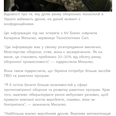
Відомості про те, яку долю ринку оборонних технологій в
Україні займають дрони, на даний момент є
конфіденційними.
Цю інформацію під час інтерв'ю з NV Бізнес озвучила
Катерина Михалко, керівниця Технологічних Сил.
"Цю інформацію має у своєму розпорядженні виключно
Міністерство оборони, отже, вона є засекреченою. Як на
мене, це становить приблизно 20-30% від обсягу ринку
оборонної промисловості," -- підкреслила Михалко.
Вона також підкреслила, що Україна потребує більше засобів
ПВО та ракетних програм.
"Я б хотіла бачити більше можливостей у сфері
протиповітряної оборони та розвитку ракетних програм. Крім
того, важливо лібералізувати ринок вибухових речовин, щоб
приватні компанії могли виробляти, скажімо, міни чи
боєприпаси", — зазначила Михалко.
"Найбільше маємо виробників дронів. Важлива автоматизація