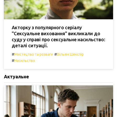
Акторку з популярного серіалу
"Сексуальне виховання" викликали до
суду у справі про сексуальне насильство:
деталі ситуації.
#
#
Мистецтво та розваги
Вільям Шекспір
#
Насильство
Актуальне