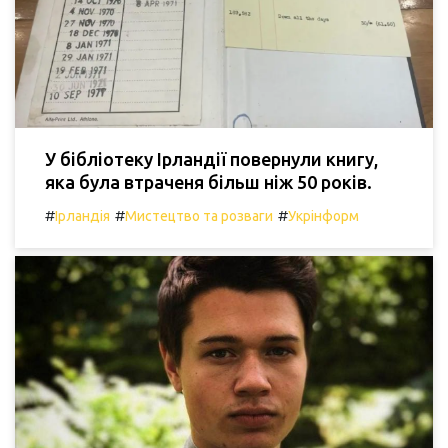
У бібліотеку Ірландії повернули книгу,
яка була втраченя більш ніж 50 років.
#
#
#
Ірландія
Мистецтво та розваги
Укрінформ