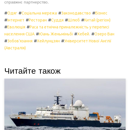
справжнє партнерство.
#
#
#
#
Одяг
Соціальна мережа
Законодавство
Бізнес
#
#
#
#
#
Інтернет
Ресторан
Суддя
Шлюб
Китай (регіон)
#
#
Еволюція
Раса та етнічна приналежність у переписі
#
#
#
населення США
Юань Женьміньбі
Хебей.
Озеро Ван
#
#
#
Зобов'язання
Хейлунцзян
Університет Нової Англії
(Австралія)
Читайте також