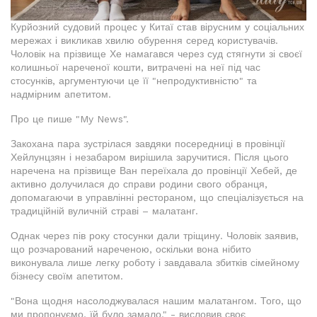
Курйозний судовий процес у Китаї став вірусним у соціальних
мережах і викликав хвилю обурення серед користувачів.
Чоловік на прізвище Хе намагався через суд стягнути зі своєї
колишньої нареченої кошти, витрачені на неї під час
стосунків, аргументуючи це її "непродуктивністю" та
надмірним апетитом.
Про це пише "My News".
Закохана пара зустрілася завдяки посередниці в провінції
Хейлунцзян і незабаром вирішила заручитися. Після цього
наречена на прізвище Ван переїхала до провінції Хебей, де
активно долучилася до справи родини свого обранця,
допомагаючи в управлінні рестораном, що спеціалізується на
традиційній вуличній страві – малатанг.
Однак через пів року стосунки дали тріщину. Чоловік заявив,
що розчарований нареченою, оскільки вона нібито
виконувала лише легку роботу і завдавала збитків сімейному
бізнесу своїм апетитом.
"Вона щодня насолоджувалася нашим малатангом. Того, що
ми пропонуємо, їй було замало," - висловив своє