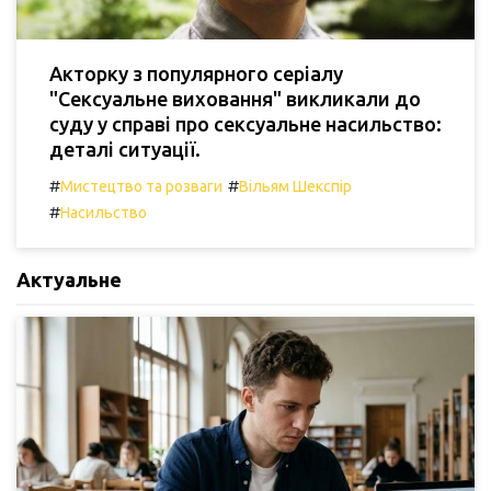
Акторку з популярного серіалу
"Сексуальне виховання" викликали до
суду у справі про сексуальне насильство:
деталі ситуації.
#
#
Мистецтво та розваги
Вільям Шекспір
#
Насильство
Актуальне