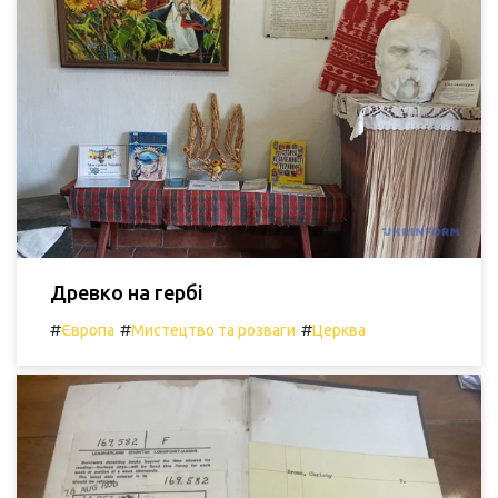
Древко на гербі
#
#
#
Європа
Мистецтво та розваги
Церква