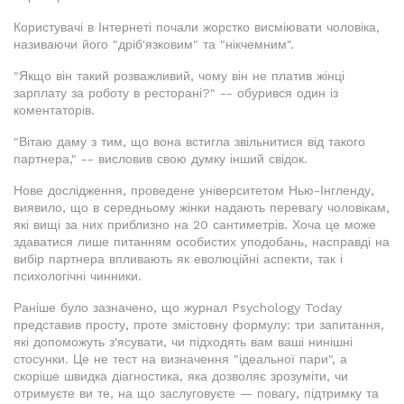
Користувачі в Інтернеті почали жорстко висміювати чоловіка,
називаючи його "дріб'язковим" та "нікчемним".
"Якщо він такий розважливий, чому він не платив жінці
зарплату за роботу в ресторані?" -- обурився один із
коментаторів.
"Вітаю даму з тим, що вона встигла звільнитися від такого
партнера," -- висловив свою думку інший свідок.
Нове дослідження, проведене університетом Нью-Інгленду,
виявило, що в середньому жінки надають перевагу чоловікам,
які вищі за них приблизно на 20 сантиметрів. Хоча це може
здаватися лише питанням особистих уподобань, насправді на
вибір партнера впливають як еволюційні аспекти, так і
психологічні чинники.
Раніше було зазначено, що журнал Psychology Today
представив просту, проте змістовну формулу: три запитання,
які допоможуть з'ясувати, чи підходять вам ваші нинішні
стосунки. Це не тест на визначення "ідеальної пари", а
скоріше швидка діагностика, яка дозволяє зрозуміти, чи
отримуєте ви те, на що заслуговуєте — повагу, підтримку та