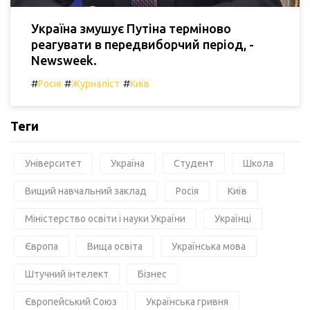
Україна змушує Путіна терміново
реагувати в передвиборчий період, -
Newsweek.
#
#
#
Росія
Журналіст
Київ
Теги
Університет
Україна
Студент
Школа
Вищий навчальний заклад
Росія
Київ
Міністерство освіти і науки України
Українці
Європа
Вища освіта
Українська мова
Штучний інтелект
Бізнес
Європейський Союз
Українська гривня