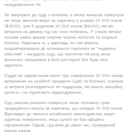
незадоволення Хе.
Хе звернувся до суду з позовом, в якому вимагав повернути
не лише звичний викуп за наречену у розмірі 20 000 юанів
($2800), але й додаткові 30 000 юанів ($4200), які він
витратив на дівчину під час їхніх побачень. У списку витрат
чоловік навіть вказав покупки чорних колготок та спідньої
білизни. Наречена ж, у відповідь на такі вимоги,
охарактеризувала дії колишнього партнера як "надмірно
обачливі" і нагадала суду, що протягом пів року вона
фактично працювала в його ресторані без будь-якої
зарплати.
Суддя не задовольнив запит про повернення 30 000 юанів,
витрачених на особисті предмети (одяг та білизну), оскільки
ці витрати розглядаються як подарунки, які мають емоційну
цінність і не підлягають відшкодуванню.
Суд ухвалив рішення повернути лише половину суми
традиційного викупу за наречену, що складає 10 000 юанів.
Відповідно до чинного китайського законодавства, викуп
підлягає поверненню, якщо шлюб не був офіційно
оформлений. Однак, суд взяв до уваги час, проведений
парою разом.