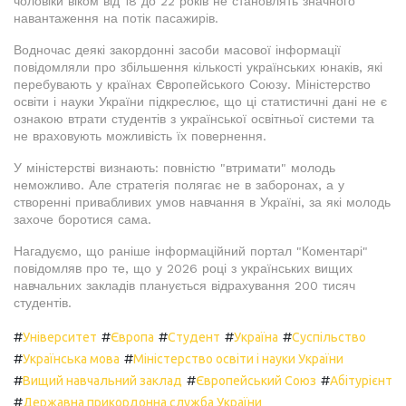
чоловіки віком від 18 до 22 років не становлять значного
навантаження на потік пасажирів.
Водночас деякі закордонні засоби масової інформації
повідомляли про збільшення кількості українських юнаків, які
перебувають у країнах Європейського Союзу. Міністерство
освіти і науки України підкреслює, що ці статистичні дані не є
ознакою втрати студентів з української освітньої системи та
не враховують можливість їх повернення.
У міністерстві визнають: повністю "втримати" молодь
неможливо. Але стратегія полягає не в заборонах, а у
створенні привабливих умов навчання в Україні, за які молодь
захоче боротися сама.
Нагадуємо, що раніше інформаційний портал "Коментарі"
повідомляв про те, що у 2026 році з українських вищих
навчальних закладів планується відрахування 200 тисяч
студентів.
#
#
#
#
#
Університет
Європа
Студент
Україна
Суспільство
#
#
Українська мова
Міністерство освіти і науки України
#
#
#
Вищий навчальний заклад
Європейський Союз
Абітурієнт
#
Державна прикордонна служба України