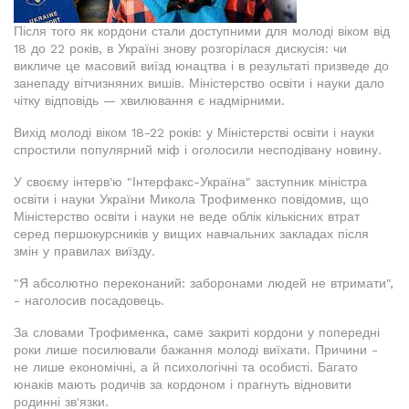
Після того як кордони стали доступними для молоді віком від
18 до 22 років, в Україні знову розгорілася дискусія: чи
викличе це масовий виїзд юнацтва і в результаті призведе до
занепаду вітчизняних вишів. Міністерство освіти і науки дало
чітку відповідь — хвилювання є надмірними.
Вихід молоді віком 18-22 років: у Міністерстві освіти і науки
спростили популярний міф і оголосили несподівану новину.
У своєму інтерв'ю "Інтерфакс-Україна" заступник міністра
освіти і науки України Микола Трофименко повідомив, що
Міністерство освіти і науки не веде облік кількісних втрат
серед першокурсників у вищих навчальних закладах після
змін у правилах виїзду.
"Я абсолютно переконаний: заборонами людей не втримати",
- наголосив посадовець.
За словами Трофименка, саме закриті кордони у попередні
роки лише посилювали бажання молоді виїхати. Причини -
не лише економічні, а й психологічні та особисті. Багато
юнаків мають родичів за кордоном і прагнуть відновити
родинні зв'язки.