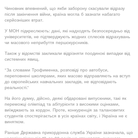
Чиновник впевнений, що якби заборону скасували відразу
після закінчення війни, країна могла б зазнати набагато
серйозніших втрат.
У МОН підкреслюють: дані, які надходять безпосередньо від
університетів, не підтверджують жодних сплесків відрахувань
чи масового неприбуття першокурсників.
Також у відомстві закликали відрізняти поодинокі випадки від
системних явищ.
"За словами Трофименка, розповіді про автобуси,
переповнені школярами, яких масово відправляють на вступ
до європейських навчальних закладів, не відповідають
реальності."
На його думку, дійсно, деякі обдаровані випускники, такі як
переможці олімпіад та абітурієнти з високими оцінками,
виїжджають за кордон. Проте, конкуренція за талановитих
студентів спостерігається в усіх країнах світу, і Україна не є
винятком.
Раніше Державна прикордонна служба України зазначала, що