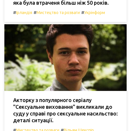
яка була втраченя більш ніж 50 років.
#
#
#
Ірландія
Мистецтво та розваги
Укрінформ
Акторку з популярного серіалу
"Сексуальне виховання" викликали до
суду у справі про сексуальне насильство:
деталі ситуації.
#
#
Мистецтво та розваги
Вільям Шекспір