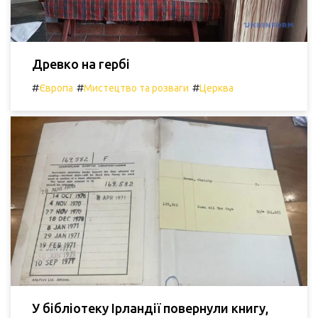
Древко на гербі
#
#
#
Європа
Мистецтво та розваги
Церква
У бібліотеку Ірландії повернули книгу,