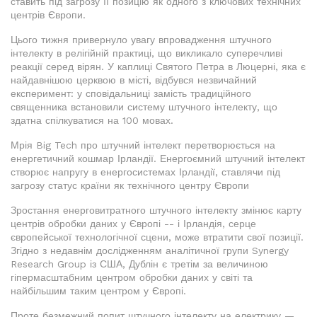
ставить під загрозу її позицію як одного з ключових технічних
центрів Європи.
Цього тижня привернуло увагу впровадження штучного
інтелекту в релігійній практиці, що викликало суперечливі
реакції серед вірян. У каплиці Святого Петра в Люцерні, яка є
найдавнішою церквою в місті, відбувся незвичайний
експеримент: у сповідальниці замість традиційного
священника встановили систему штучного інтелекту, що
здатна спілкуватися на 100 мовах.
Мрія Big Tech про штучний інтелект перетворюється на
енергетичний кошмар Ірландії. Енергоємний штучний інтелект
створює напругу в енергосистемах Ірландії, ставлячи під
загрозу статус країни як технічного центру Європи
Зростання енерговитратного штучного інтелекту змінює карту
центрів обробки даних у Європі -- і Ірландія, серце
європейської технологічної сцени, може втратити свої позиції.
Згідно з недавнім дослідженням аналітичної групи Synergy
Research Group із США, Дублін є третім за величиною
гіпермасштабним центром обробки даних у світі та
найбільшим таким центром у Європі.
Проте безмежний попит штучного інтелекту на електрику —