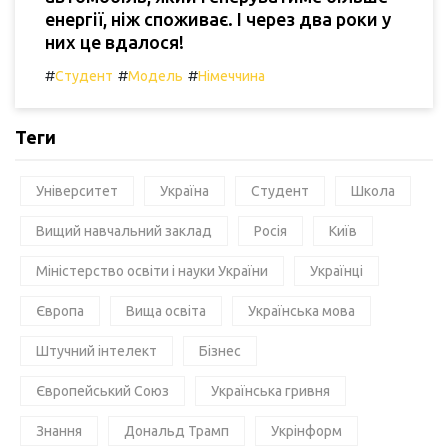
енергії, ніж споживає. І через два роки у
них це вдалося!
#
#
#
Студент
Модель
Німеччина
Теги
Університет
Україна
Студент
Школа
Вищий навчальний заклад
Росія
Київ
Міністерство освіти і науки України
Українці
Європа
Вища освіта
Українська мова
Штучний інтелект
Бізнес
Європейський Союз
Українська гривня
Знання
Дональд Трамп
Укрінформ