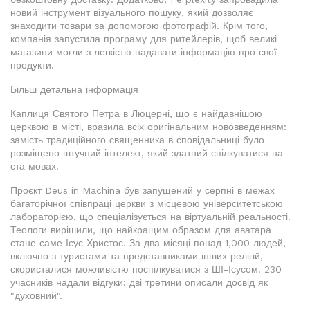
новий інструмент візуального пошуку, який дозволяє
знаходити товари за допомогою фотографій. Крім того,
компанія запустила програму для ритейлерів, щоб великі
магазини могли з легкістю надавати інформацію про свої
продукти.
Більш детальна інформація
Каплиця Святого Петра в Люцерні, що є найдавнішою
церквою в місті, вразила всіх оригінальним нововведенням:
замість традиційного священника в сповідальниці було
розміщено штучний інтелект, який здатний спілкуватися на
ста мовах.
Проєкт Deus in Machina був запущений у серпні в межах
багаторічної співпраці церкви з місцевою університетською
лабораторією, що спеціалізується на віртуальній реальності.
Теологи вирішили, що найкращим образом для аватара
стане саме Ісус Христос. За два місяці понад 1,000 людей,
включно з туристами та представниками інших релігій,
скористалися можливістю поспілкуватися з ШІ-Ісусом. 230
учасників надали відгуки: дві третини описали досвід як
"духовний".