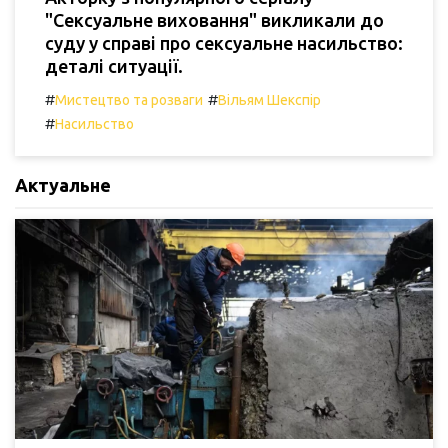
"Сексуальне виховання" викликали до
суду у справі про сексуальне насильство:
деталі ситуації.
#
#
Мистецтво та розваги
Вільям Шекспір
#
Насильство
Актуальне