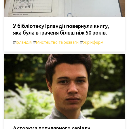
У бібліотеку Ірландії повернули книгу,
яка була втраченя більш ніж 50 років.
#
#
#
Ірландія
Мистецтво та розваги
Укрінформ
Акторку з популярного серіалу