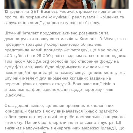
12 грудня на GET Business Festival отримайте нові знання
про те, як покращити комунікації, реалізувати IT-рішення та
залучати інвестиції для розвитку вашого бізнесу.
Штучний інтелект продовжує активно розвиватися та
демонструвати значну волатильність. Компанія D-Wave, яка є
провідним гравцем у сфері квантових обчислень,
представила новий процесор Advantage2, що має понад 4
400 кубітів і є в 25 000 разів швидшим за свого попередника.
Тим часом Google.org оголосив про створення фонду на
суму $20 млн, який буде підтримувати академічні та
некомерційні організації по всьому світу, що використовують
штучний інтелект для вирішення складних завдань на
перетині різних наукових галузей. Водночас акції Nvidia
знизилися на фоні занепокоєння щодо перегріву чипів
Blackwell.
Стає дедалі ясніше, що вплив провідних технологічних
юрисдикцій багато в чому визначається їхньою здатністю
забезпечувати енергетичні потреби постачальників штучного
інтелекту. Наприклад, енергетично інтенсивна індустрія ШІ
викликає напруженість в енергетичних мережах Ірландії, що