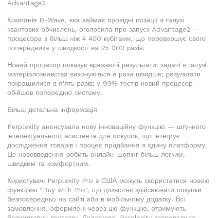
Advantage2.
Компанія D-Wave, яка займає провідні позиції в галузі
квантових обчислень, оголосила про запуск Advantage2 —
процесора з більш ніж 4 400 кубітами, що перевершує свого
попередника у швидкості на 25 000 разів.
Новий процесор показує вражаючі результати: задачі в галузі
матеріалознавства виконуються в рази швидше; результати
покращилися в п'ять разів; у 99% тестів новий процесор
обійшов попередню систему.
Більш детальна інформація
Perplexity анонсувала нову інноваційну функцію — штучного
інтелектуального асистента для покупок, що інтегрує
дослідження товарів і процес придбання в єдину платформу.
Це нововведення робить онлайн-шопінг більш легким,
швидким та комфортним.
Користувачі Perplexity Pro в США можуть скористатися новою
функцією "Buy with Pro", що дозволяє здійснювати покупки
безпосередньо на сайті або в мобільному додатку. Всі
замовлення, оформлені через цю функцію, отримують
безкоштовну доставку. Додатково, Perplexity запровадила