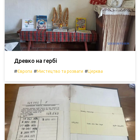
Древко на гербі
#
#
#
Європа
Мистецтво та розваги
Церква