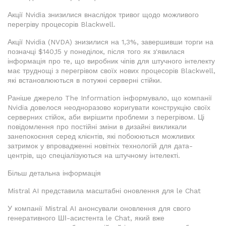
Акції Nvidia знизилися внаслідок тривог щодо можливого
перегріву процесорів Blackwell.
Акції Nvidia (NVDA) знизилися на 1,3%, завершивши торги на
позначці $140,15 у понеділок, після того як з'явилася
інформація про те, що виробник чіпів для штучного інтелекту
має труднощі з перегрівом своїх нових процесорів Blackwell,
які встановлюються в потужні серверні стійки.
Раніше джерело The Information інформувало, що компанії
Nvidia довелося неодноразово коригувати конструкцію своїх
серверних стійок, аби вирішити проблеми з перегрівом. Ці
повідомлення про постійні зміни в дизайні викликали
занепокоєння серед клієнтів, які побоюються можливих
затримок у впровадженні новітніх технологій для дата-
центрів, що спеціалізуються на штучному інтелекті.
Більш детальна інформація
Mistral AI представила масштабні оновлення для le Chat
У компанії Mistral AI анонсували оновлення для свого
генеративного ШІ-асистента le Chat, який вже