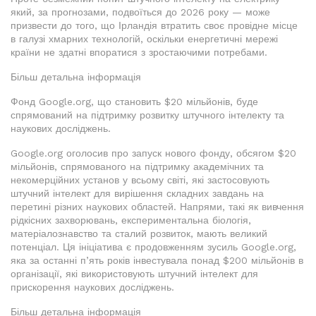
який, за прогнозами, подвоїться до 2026 року — може
призвести до того, що Ірландія втратить своє провідне місце
в галузі хмарних технологій, оскільки енергетичні мережі
країни не здатні впоратися з зростаючими потребами.
Більш детальна інформація
Фонд Google.org, що становить $20 мільйонів, буде
спрямований на підтримку розвитку штучного інтелекту та
наукових досліджень.
Google.org оголосив про запуск нового фонду, обсягом $20
мільйонів, спрямованого на підтримку академічних та
некомерційних установ у всьому світі, які застосовують
штучний інтелект для вирішення складних завдань на
перетині різних наукових областей. Напрями, такі як вивчення
рідкісних захворювань, експериментальна біологія,
матеріалознавство та сталий розвиток, мають великий
потенціал. Ця ініціатива є продовженням зусиль Google.org,
яка за останні п’ять років інвестувала понад $200 мільйонів в
організації, які використовують штучний інтелект для
прискорення наукових досліджень.
Більш детальна інформація