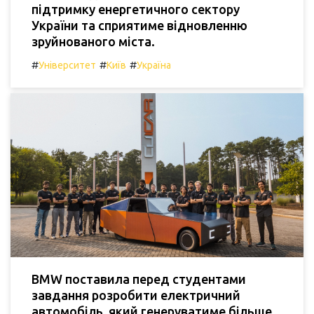
підтримку енергетичного сектору
України та сприятиме відновленню
зруйнованого міста.
#
#
#
Університет
Київ
Україна
BMW поставила перед студентами
завдання розробити електричний
автомобіль, який генеруватиме більше