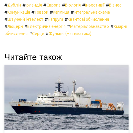
#
#
#
#
#
#
Дублін
Ірландія
Європа
Біологія
Інвестиції
Бізнес
#
#
#
#
Комунікація
Товари
Каплиця
Інтегральна схема
#
#
#
Штучний інтелект
Напруга
Квантові обчислення
#
#
#
#
Люцерн
Електрична енергія
Матеріалознавство
Хмарні
#
#
обчислення
Серце
Функція (математика)
Читайте також