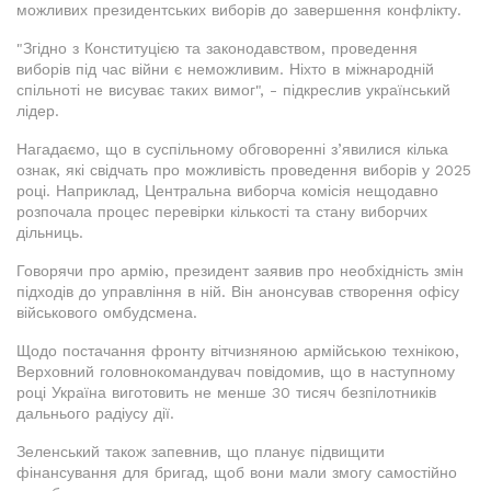
можливих президентських виборів до завершення конфлікту.
"Згідно з Конституцією та законодавством, проведення
виборів під час війни є неможливим. Ніхто в міжнародній
спільноті не висуває таких вимог", - підкреслив український
лідер.
Нагадаємо, що в суспільному обговоренні з’явилися кілька
ознак, які свідчать про можливість проведення виборів у 2025
році. Наприклад, Центральна виборча комісія нещодавно
розпочала процес перевірки кількості та стану виборчих
дільниць.
Говорячи про армію, президент заявив про необхідність змін
підходів до управління в ній. Він анонсував створення офісу
військового омбудсмена.
Щодо постачання фронту вітчизняною армійською технікою,
Верховний головнокомандувач повідомив, що в наступному
році Україна виготовить не менше 30 тисяч безпілотників
дальнього радіусу дії.
Зеленський також запевнив, що планує підвищити
фінансування для бригад, щоб вони мали змогу самостійно