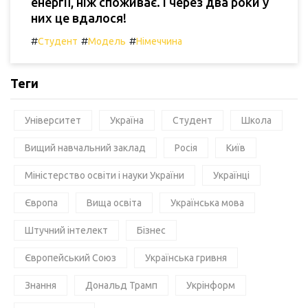
енергії, ніж споживає. І через два роки у
них це вдалося!
#
#
#
Студент
Модель
Німеччина
Теги
Університет
Україна
Студент
Школа
Вищий навчальний заклад
Росія
Київ
Міністерство освіти і науки України
Українці
Європа
Вища освіта
Українська мова
Штучний інтелект
Бізнес
Європейський Союз
Українська гривня
Знання
Дональд Трамп
Укрінформ