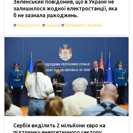
Зеленський повідомив, що в Україні не
залишилося жодної електростанції, яка
б не зазнала ушкоджень.
#
#
#
Університет
Україна
Президент України
Сербія виділить 2 мільйони євро на
підтримку енергетичного сектору