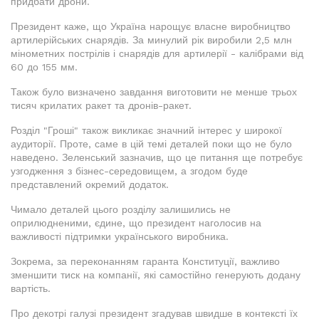
придбати дрони.
Президент каже, що Україна нарощує власне виробництво
артилерійських снарядів. За минулий рік виробили 2,5 млн
мінометних пострілів і снарядів для артилерії - калібрами від
60 до 155 мм.
Також було визначено завдання виготовити не менше трьох
тисяч крилатих ракет та дронів-ракет.
Розділ "Гроші" також викликає значний інтерес у широкої
аудиторії. Проте, саме в цій темі деталей поки що не було
наведено. Зеленський зазначив, що це питання ще потребує
узгодження з бізнес-середовищем, а згодом буде
представлений окремий додаток.
Чимало деталей цього розділу залишились не
оприлюдненими, єдине, що президент наголосив на
важливості підтримки українського виробника.
Зокрема, за переконанням гаранта Конституції, важливо
зменшити тиск на компанії, які самостійно генерують додану
вартість.
Про декотрі галузі президент згадував швидше в контексті їх