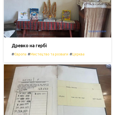
Древко на гербі
#
#
#
Європа
Мистецтво та розваги
Церква