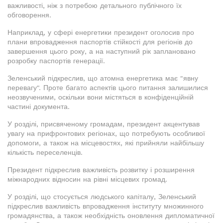
важливості, ніж з потребою детального публічного їх
обговорення.
Наприклад, у сфері енергетики президент оголосив про
плани впровадження паспортів стійкості для регіонів до
завершення цього року, а на наступний рік заплановано
розробку паспортів генерації.
Зеленський підкреслив, що атомна енергетика має "явну
перевагу". Проте багато аспектів цього питання залишилися
неозвученими, оскільки вони містяться в конфіденційній
частині документа.
У розділі, присвяченому громадам, президент акцентував
увагу на прифронтових регіонах, що потребують особливої
допомоги, а також на місцевостях, які прийняли найбільшу
кількість переселенців.
Президент підкреслив важливість розвитку і розширення
міжнародних відносин на рівні місцевих громад.
У розділі, що стосується людського капіталу, Зеленський
підкреслив важливість впровадження інституту множинного
громадянства, а також необхідність оновлення дипломатичної