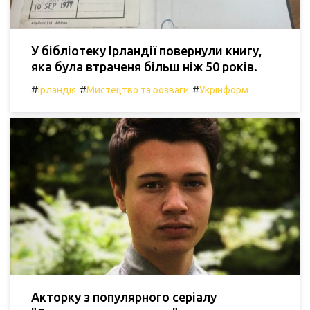
У бібліотеку Ірландії повернули книгу,
яка була втраченя більш ніж 50 років.
#
#
#
Ірландія
Мистецтво та розваги
Укрінформ
Акторку з популярного серіалу