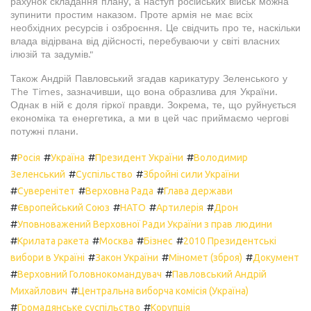
рахунок складання плану, а наступ російських військ можна
зупинити простим наказом. Проте армія не має всіх
необхідних ресурсів і озброєння. Це свідчить про те, наскільки
влада відірвана від дійсності, перебуваючи у світі власних
ілюзій та задумів."
Також Андрій Павловський згадав карикатуру Зеленського у
The Times, зазначивши, що вона образлива для України.
Однак в ній є доля гіркої правди. Зокрема, те, що руйнується
економіка та енергетика, а ми в цей час приймаємо чергові
потужні плани.
#
#
#
#
Росія
Україна
Президент України
Володимир
#
#
Зеленський
Суспільство
Збройні сили України
#
#
#
Суверенітет
Верховна Рада
Глава держави
#
#
#
#
Європейський Союз
НАТО
Артилерія
Дрон
#
Уповноважений Верховної Ради України з прав людини
#
#
#
#
Крилата ракета
Москва
Бізнес
2010 Президентські
#
#
#
вибори в Україні
Закон України
Міномет (зброя)
Документ
#
#
Верховний Головнокомандувач
Павловський Андрій
#
Михайлович
Центральна виборча комісія (Україна)
#
#
Громадянське суспільство
Корупція