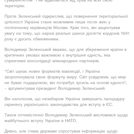
суверенітетом" і не відмовиться від прав на всю свою
територію.
Проте Зеленський підкреслив, що повернення територіальної
цілісності України стане можливим лише після змін у
політичному керівництві Москви. Крім того, він акцентував
увагу на тому, що наразі реальні шанси досягти кордонів 1991
року є досить обмеженими.
Володимир Зеленський вважає, що для збереження країни в
критичних умовах важливою є внутрішня єдність, яка
сприятиме консолідації міжнародних партнерів.
"Світ шукає нових форматів взаємодії, і Україна
запропонувала свою формулу миру. Світ усвідомив, що мир
не буває подарунком, він потребує зусиль на основі єдності",
- аргументував президент Володимир Зеленський.
Він наголосив, що незабаром Україна завершить процедуру
скринінгу українського законодавства для вступу в ЄС.
Також оптимістично Володимир Зеленський висловився щодо
майбутнього вступу України в НАТО.
Дивно, але глава держави спростував інформацію щодо