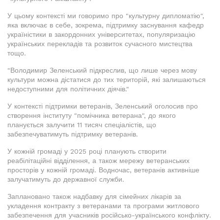
У цьому контексті ми говоримо про "культурну дипломатію",
яка включає в себе, зокрема, підтримку заснування кафедр
україністики в закордонних університетах, популяризацію
українських перекладів та розвиток сучасного мистецтва
тощо.
"Володимир Зеленський підкреслив, що лише через мову
культури можна дістатися до тих територій, які залишаються
недоступними для політичних діячів."
У контексті підтримки ветеранів, Зеленський оголосив про
створення інституту "помічника ветерана", до якого
планується залучити 11 тисяч спеціалістів, що
забезпечуватимуть підтримку ветеранів.
У кожній громаді у 2025 році планують створити
реабілітаційні відділення, а також мережу ветеранських
просторів у кожній громаді. Водночас, ветеранів активніше
залучатимуть до державної служби.
Заплановано також надбавку для сімейних лікарів за
укладення контракту з ветеранами та програми житлового
забезпечення для учасників російсько-українського конфлікту.