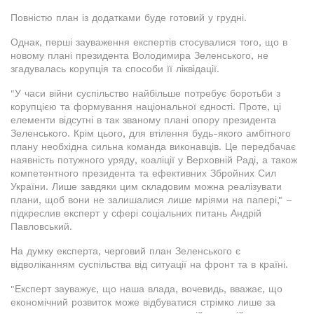
Повністю план із додатками буде готовий у грудні.
Однак, перші зауваження експертів стосувалися того, що в
новому плані президента Володимира Зеленського, не
згадувалась корупція та способи її ліквідації.
"У часи війни суспільство найбільше потребує боротьби з
корупцією та формування національної єдності. Проте, ці
елементи відсутні в так званому плані опору президента
Зеленського. Крім цього, для втілення будь-якого амбітного
плану необхідна сильна команда виконавців. Це передбачає
наявність потужного уряду, коаліції у Верховній Раді, а також
компетентного президента та ефективних Збройних Сил
України. Лише завдяки цим складовим можна реалізувати
плани, щоб вони не залишалися лише мріями на папері," –
підкреслив експерт у сфері соціальних питань Андрій
Павловський.
На думку експерта, черговий план Зеленського є
відволіканням суспільства від ситуації на фронт та в країні.
"Експерт зауважує, що наша влада, вочевидь, вважає, що
економічний розвиток може відбуватися стрімко лише за