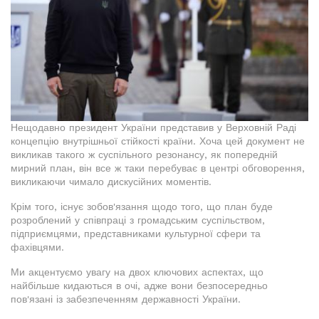
Нещодавно президент України представив у Верховній Раді
концепцію внутрішньої стійкості країни. Хоча цей документ не
викликав такого ж суспільного резонансу, як попередній
мирний план, він все ж таки перебуває в центрі обговорення,
викликаючи чимало дискусійних моментів.
Крім того, існує зобов'язання щодо того, що план буде
розроблений у співпраці з громадським суспільством,
підприємцями, представниками культурної сфери та
фахівцями.
Ми акцентуємо увагу на двох ключових аспектах, що
найбільше кидаються в очі, адже вони безпосередньо
пов'язані із забезпеченням державності України.