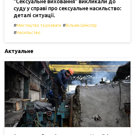
"Сексуальне виховання" викликали до
суду у справі про сексуальне насильство:
деталі ситуації.
#
#
Мистецтво та розваги
Вільям Шекспір
#
Насильство
Актуальне