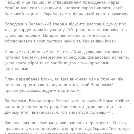
Перший - це те, що, за ствердженням президента, наразі
Україна має сама визначити, "як жити зараз і як жити далі".
Важливий акцент - Україна сама обирає свій вектор розвитку.
Володимир Зеленський вперше відкрито висловив думку про
те, що кордони, які існували у 1991 році, вже не відповідають
сучасним реаліям. Це важливе питання, і його варто
обговорювати з суспільством чесно та без зайвих ілюзій.
У підсумку, цей документ містить 10 розділів, які охоплюють
питання безпеки, енергетичних ресурсів, фінансових аспектів,
української зброї та співробітництва з міжнародними
партнерами.
План передбачає кроки, які має виконати сама Україна, він
не є альтернативою плану перемоги, який Зеленський
презентував міжнародним партнерам.
За словами Володимира Зеленського, ключовий момент війни
настане у наступному році. Президент підкреслив, що "на
даному етапі визначається, хто виявиться сильнішим".
Звернувшись до теми можливих мирних перемовин з Росією,
президент укотре повторив тезу про те, що Україна "не торгує