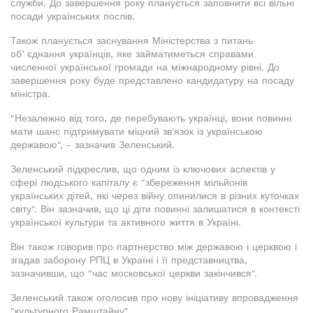
служби. До завершення року планується заповнити всі вільні
посади українських послів.
Також планується заснування Міністерства з питань
обʼєднання українців, яке займатиметься справами
численної української громади на міжнародному рівні. До
завершення року буде представлено кандидатуру на посаду
міністра.
"Незалежно від того, де перебувають українці, вони повинні
мати шанс підтримувати міцний зв'язок із українською
державою", - зазначив Зеленський.
Зеленський підкреслив, що одним із ключових аспектів у
сфері людського капіталу є "збереження мільйонів
українських дітей, які через війну опинилися в різних куточках
світу". Він зазначив, що ці діти повинні залишатися в контексті
української культури та активного життя в Україні.
Він також говорив про партнерство між державою і церквою і
згадав заборону РПЦ в Україні і її представництва,
зазначивши, що "час московської церкви закінчився".
Зеленський також оголосив про нову ініціативу впровадження
"культурного Рамштайну".