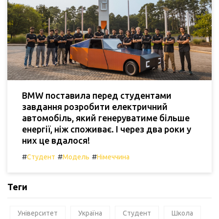
BMW поставила перед студентами
завдання розробити електричний
автомобіль, який генеруватиме більше
енергії, ніж споживає. І через два роки у
них це вдалося!
#
#
#
Студент
Модель
Німеччина
Теги
Університет
Україна
Студент
Школа