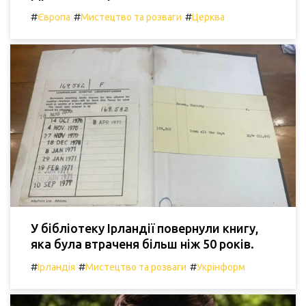
#
#
#
Європа
Мистецтво та розваги
Церква
У бібліотеку Ірландії повернули книгу,
яка була втраченя більш ніж 50 років.
#
#
#
Ірландія
Мистецтво та розваги
Укрінформ