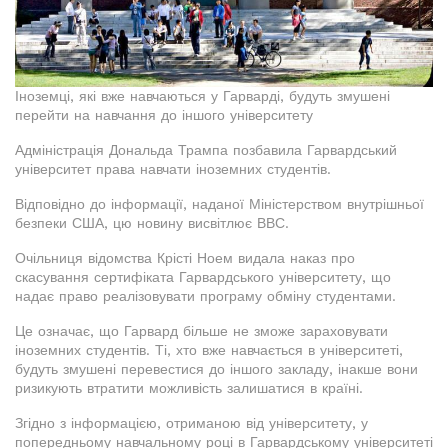
Іноземці, які вже навчаються у Гарварді, будуть змушені
перейти на навчання до іншого університету
Адміністрація Дональда Трампа позбавила Гарвардський
університет права навчати іноземних студентів.
Відповідно до інформації, наданої Міністерством внутрішньої
безпеки США, цю новину висвітлює ВВС.
Очільниця відомства Крісті Ноем видала наказ про
скасування сертифіката Гарвардського університету, що
надає право реалізовувати програму обміну студентами.
Це означає, що Гарвард більше не зможе зараховувати
іноземних студентів. Ті, хто вже навчається в університеті,
будуть змушені перевестися до іншого закладу, інакше вони
ризикують втратити можливість залишатися в країні.
Згідно з інформацією, отриманою від університету, у
попередньому навчальному році в Гарвардському університеті