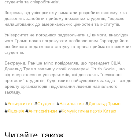
студентів та співробітників".
Зокрема, від університету вимагали розробити систему, яка
дозволить запобігти прийому іноземних студентів, "вороже
налаштованих до американських цінностей та інститутів.
Університет не погодився задовольнити ці вимоги, внаслідок
чого Трамп почав погрожувати позбавленням Гарварду його
особливого податкового статусу та права приймати іноземних
студентів.
Бекграунд. Раніше Mind повідомляв, що президент США
Дональд Трамп заявив у своїй соцмережі Truth Social, що
відтепер стосовно університетів, які дозволять "незаконні
протести" студентів, буде вжито найсуворіших заходів - аж до
арешту організаторів і відкликання ліцензії навчального
закладу.
#
#
#
#
Університет
Студент
Насильство
Дональд Трамп
#
#
#
Ліцензія
Антисемітизм
Комуністична партія Китаю
Читайте також