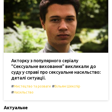
Акторку з популярного серіалу
"Сексуальне виховання" викликали до
суду у справі про сексуальне насильство:
деталі ситуації.
#
#
Мистецтво та розваги
Вільям Шекспір
#
Насильство
Актуальне