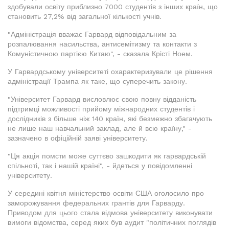
здобували освіту приблизно 7000 студентів з інших країн, що
становить 27,2% від загальної кількості учнів.
"Адміністрація вважає Гарвард відповідальним за
розпалювання насильства, антисемітизму та контакти з
Комуністичною партією Китаю", - сказала Крісті Ноем.
У Гарвардському університеті охарактеризували це рішення
адміністрації Трампа як таке, що суперечить закону.
"Університет Гарвард висловлює свою повну відданість
підтримці можливості прийому міжнародних студентів і
дослідників з більше ніж 140 країн, які безмежно збагачують
не лише наш навчальний заклад, але й всю країну," -
зазначено в офіційній заяві університету.
"Ця акція помсти може суттєво зашкодити як гарвардській
спільноті, так і нашій країні", - йдеться у повідомленні
університету.
У середині квітня міністерство освіти США оголосило про
заморожування федеральних грантів для Гарварду.
Приводом для цього стала відмова університету виконувати
вимоги відомства, серед яких був аудит "політичних поглядів