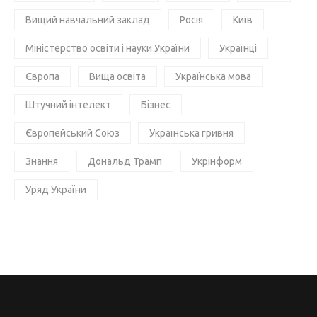
Вищий навчальний заклад
Росія
Київ
Міністерство освіти і науки України
Українці
Європа
Вища освіта
Українська мова
Штучний інтелект
Бізнес
Європейський Союз
Українська гривня
Знання
Дональд Трамп
Укрінформ
Уряд України