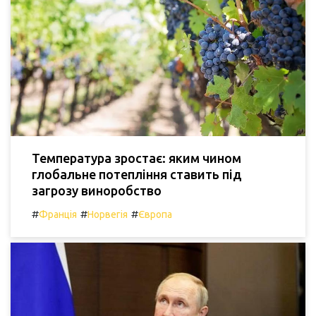
Температура зростає: яким чином
глобальне потепління ставить під
загрозу виноробство
#
#
#
Франція
Норвегія
Європа