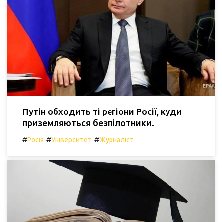
Путін обходить ті регіони Росії, куди
приземляються безпілотники.
#
#
#
Росія
Університет
Журналіст