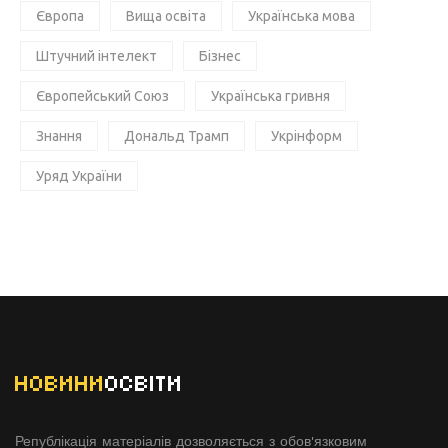
Європа
Вища освіта
Українська мова
Штучний інтелект
Бізнес
Європейський Союз
Українська гривня
Знання
Дональд Трамп
Укрінформ
Уряд України
НОВИНИ
ОСВІТИ
Републікація матеріалів дозволяється з обов'язковим