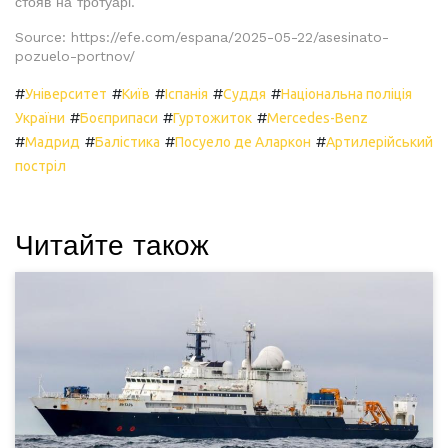
стояв на тротуарі.
Source: https://efe.com/espana/2025-05-22/asesinato-
pozuelo-portnov/
#
#
#
#
#
Університет
Київ
Іспанія
Суддя
Національна поліція
#
#
#
України
Боєприпаси
Гуртожиток
Mercedes-Benz
#
#
#
#
Мадрид
Балістика
Посуело де Аларкон
Артилерійський
постріл
Читайте також