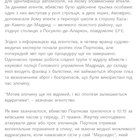
для ідентифікації автомобіля, на якому зловмисники втекли.
За даними агентів, вбивство було здійснене трьома особами:
один з них виступав у ролі стрільця, а двоє інших, ймовірно,
допомагали йому втекти з території школи в сторону Каса-
де-Кампо-де-Мадрид — великого лісистого району, що
з'єднує столицю з Посуело-де-Аларкон, повідомляє EFE.
Згідно з інформацією від агентства, в четвер вранці судово-
медичні експерти почали розтин тіла Портнова, але
попередній звіт про цю процедуру ще не завершено.
Одночасно триває робота слідчої групи V відділу вбивств і
наукової поліції Головного управління Мадрида, до складу
якої входять фахівці з балістики, які займаються збором гільз
та визначенням зброї і боєприпасів, що були використані під
час злочину.
"Мотив злочину ще не відомий, і всі гіпотези залишаються
відкритими", - зазначає агентство.
Як вже зазначалося, вбивство Портнова трапилося о 10:15 за
київським часом у середу, 21 травня. Жертву несподівано
атакували двоє або троє злочинців. Портнов отримав
вогнепальне поранення в спину, не маючи жодної можливості
відреагувати, коли намагався сісти у свій "Мерседес", який