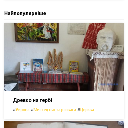
Найпопулярніше
Древко на гербі
#
#
#
Європа
Мистецтво та розваги
Церква