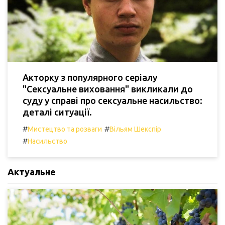
Акторку з популярного серіалу
"Сексуальне виховання" викликали до
суду у справі про сексуальне насильство:
деталі ситуації.
#
#
Мистецтво та розваги
Вільям Шекспір
#
Насильство
Актуальне