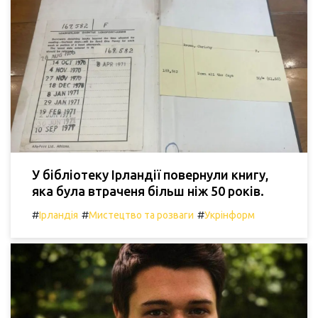
У бібліотеку Ірландії повернули книгу,
яка була втраченя більш ніж 50 років.
#
#
#
Ірландія
Мистецтво та розваги
Укрінформ