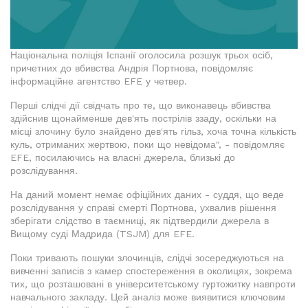
Національна поліція Іспанії оголосила розшук трьох осіб,
причетних до вбивства Андрія Портнова, повідомляє
інформаційне агентство EFE у четвер.
Перші слідчі дії свідчать про те, що виконавець вбивства
здійснив щонайменше дев'ять пострілів ззаду, оскільки на
місці злочину було знайдено дев'ять гільз, хоча точна кількість
куль, отриманих жертвою, поки що невідома", - повідомляє
EFE, посилаючись на власні джерела, близькі до
розслідування.
На даний момент немає офіційних даних - суддя, що веде
розслідування у справі смерті Портнова, ухвалив рішення
зберігати слідство в таємниці, як підтвердили джерела в
Вищому суді Мадрида (TSJM) для EFE.
Поки тривають пошуки злочинців, слідчі зосереджуються на
вивченні записів з камер спостереження в околицях, зокрема
тих, що розташовані в університетському гуртожитку навпроти
навчального закладу. Цей аналіз може виявитися ключовим