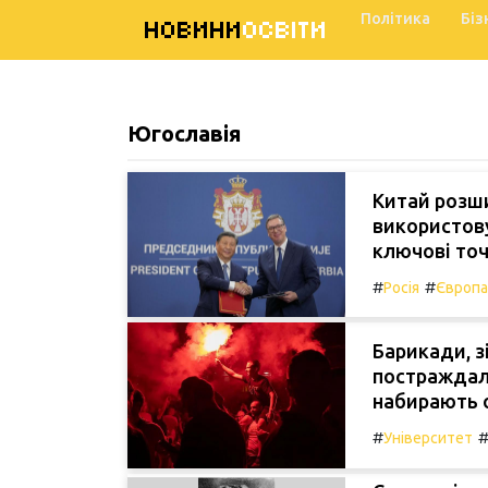
Політика
Біз
НОВИНИ
ОСВІТИ
Югославія
Китай розши
використову
ключові точ
#
#
Росія
Європа
Барикади, з
постраждалі
набирають о
#
Університет