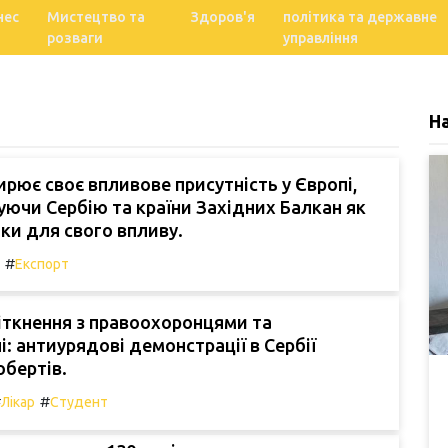
нес
Мистецтво та
Здоров'я
політика та державне
розваги
управління
Н
рює своє впливове присутність у Європі,
ючи Сербію та країни Західних Балкан як
ки для свого впливу.
#
Експорт
іткнення з правоохоронцями та
: антиурядові демонстрації в Сербії
бертів.
#
#
Лікар
Студент