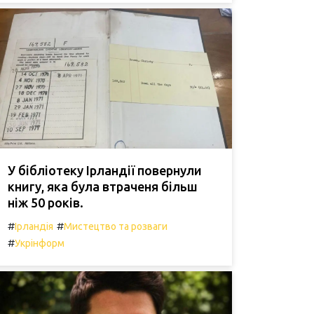
У бібліотеку Ірландії повернули
книгу, яка була втраченя більш
ніж 50 років.
#
#
Ірландія
Мистецтво та розваги
#
Укрінформ