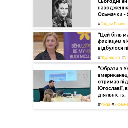
Сьогодні ви
народження 
Осьмачки - 
#
Східна Правос
"Цей біль м
фахівцем з 
відбулося п
#
#
Журналіст
Л
"Образи з У
американец
отримав під
Югославії, 
діяльність.
#
#
Росія
Україн