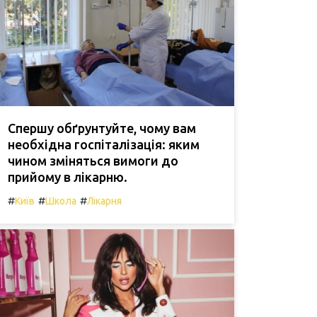
Спершу обґрунтуйте, чому вам
необхідна госпіталізація: яким
чином зміняться вимоги до
прийому в лікарню.
#
#
#
Київ
Школа
Лікарня