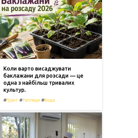
Коли варто висаджувати
баклажани для розсади — це
одна з найбільш тривалих
культур.
#
#
#
Ґрунт
Теплиця
Вода