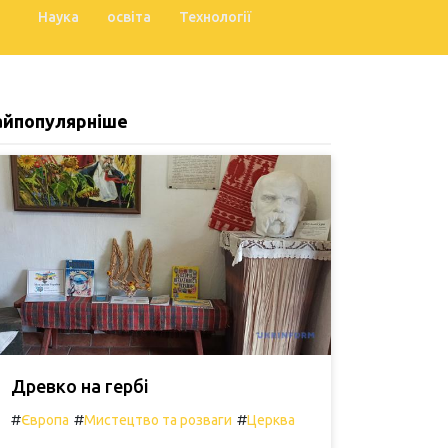
Наука
освіта
Технології
айпопулярніше
Древко на гербі
#
#
#
Європа
Мистецтво та розваги
Церква