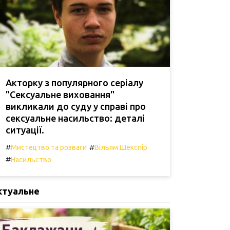
Акторку з популярного серіалу
"Сексуальне виховання"
викликали до суду у справі про
сексуальне насильство: деталі
ситуації.
#
#
Мистецтво та розваги
Вільям Шекспір
#
Насильство
ктуальне