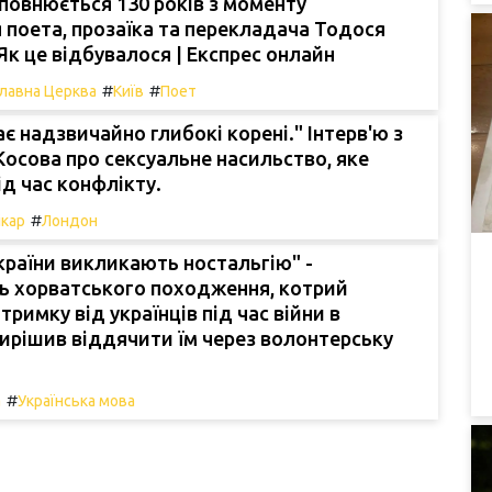
повнюється 130 років з моменту
поета, прозаїка та перекладача Тодося
Як це відбувалося | Експрес онлайн
#
#
лавна Церква
Київ
Поет
ає надзвичайно глибокі корені." Інтерв'ю з
Косова про сексуальне насильство, яке
ід час конфлікту.
#
ікар
Лондон
країни викликають ностальгію" -
ь хорватського походження, котрий
тримку від українців під час війни в
вирішив віддячити їм через волонтерську
#
а
Українська мова