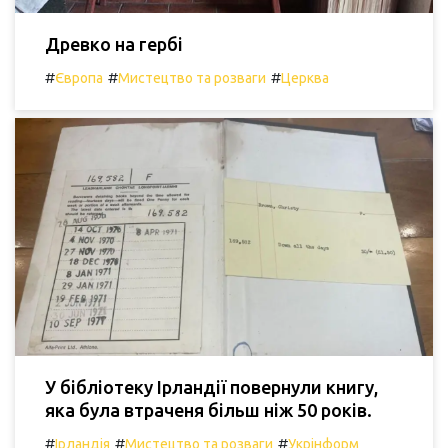
Древко на гербі
#
#
#
Європа
Мистецтво та розваги
Церква
У бібліотеку Ірландії повернули книгу,
яка була втраченя більш ніж 50 років.
#
#
#
Ірландія
Мистецтво та розваги
Укрінформ