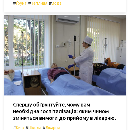
#
#
#
Ґрунт
Теплиця
Вода
Спершу обґрунтуйте, чому вам
необхідна госпіталізація: яким чином
зміняться вимоги до прийому в лікарню.
#
#
#
Київ
Школа
Лікарня