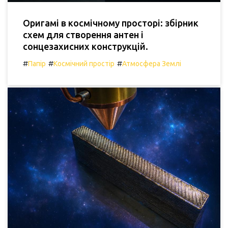
Оригамі в космічному просторі: збірник
схем для створення антен і
сонцезахисних конструкцій.
#
#
#
Папір
Космічний простір
Атмосфера Землі