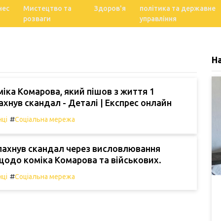
нес
Мистецтво та
Здоров'я
політика та державне
розваги
управління
Н
іка Комарова, який пішов з життя 1
лахнув скандал - Деталі | Експрес онлайн
#
нці
Соціальна мережа
лахнув скандал через висловлювання
одо коміка Комарова та військових.
#
нці
Соціальна мережа