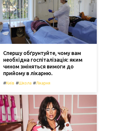
Спершу обґрунтуйте, чому вам
необхідна госпіталізація: яким
чином зміняться вимоги до
прийому в лікарню.
#
#
#
Київ
Школа
Лікарня