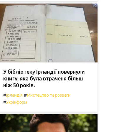
У бібліотеку Ірландії повернули
книгу, яка була втраченя більш
ніж 50 років.
#
#
Ірландія
Мистецтво та розваги
#
Укрінформ