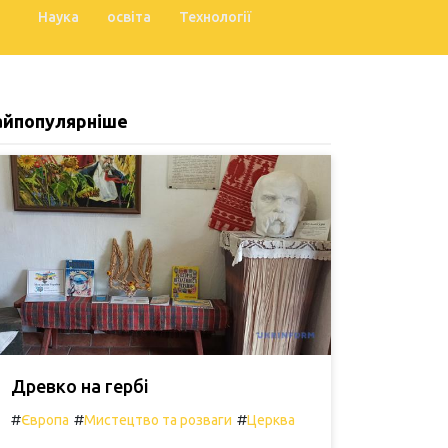
Наука
освіта
Технології
айпопулярніше
Древко на гербі
#
#
#
Європа
Мистецтво та розваги
Церква