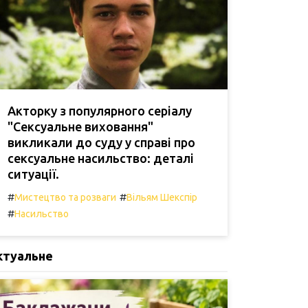
Акторку з популярного серіалу
"Сексуальне виховання"
викликали до суду у справі про
сексуальне насильство: деталі
ситуації.
#
#
Мистецтво та розваги
Вільям Шекспір
#
Насильство
ктуальне