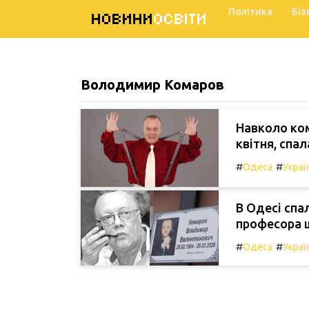
Політика
Біз
НОВИНИ
ОСВІТИ
Володимир Комаров
Навколо ком
квітня, спа
#
#
Одеса
Украї
В Одесі спа
професора щ
#
#
Одеса
Украї