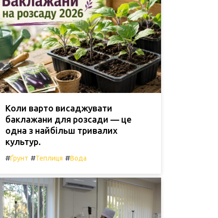
Коли варто висаджувати
баклажани для розсади — це
одна з найбільш тривалих
культур.
#
#
#
Ґрунт
Теплиця
Вода