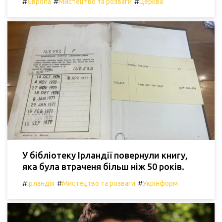
#
#
#
Європа
Мистецтво та розваги
Церква
У бібліотеку Ірландії повернули книгу,
яка була втраченя більш ніж 50 років.
#
#
#
Ірландія
Мистецтво та розваги
Укрінформ