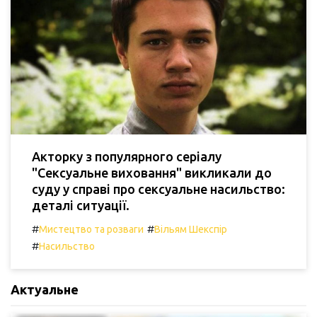
Акторку з популярного серіалу
"Сексуальне виховання" викликали до
суду у справі про сексуальне насильство:
деталі ситуації.
#
#
Мистецтво та розваги
Вільям Шекспір
#
Насильство
Актуальне