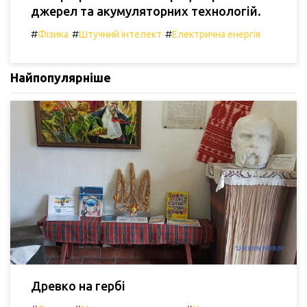
джерел та акумуляторних технологій.
#
#
#
Фізика
Штучний інтелект
Електрична енергія
Найпопулярніше
Древко на гербі