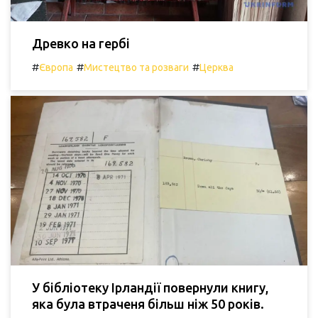
Древко на гербі
#
#
#
Європа
Мистецтво та розваги
Церква
У бібліотеку Ірландії повернули книгу,
яка була втраченя більш ніж 50 років.