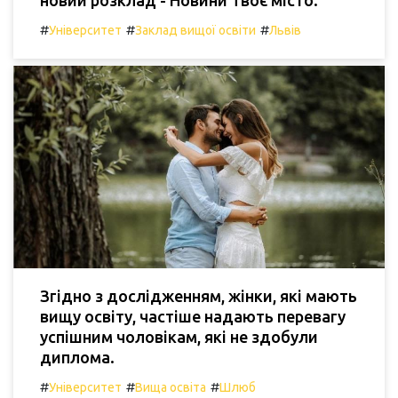
#
#
#
Університет
Заклад вищої освіти
Львів
Згідно з дослідженням, жінки, які мають
вищу освіту, частіше надають перевагу
успішним чоловікам, які не здобули
диплома.
#
#
#
Університет
Вища освіта
Шлюб