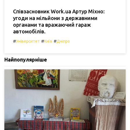
Співзасновник Work.ua Артур Міхно:
угоди на мільйони з державними
органами та вражаючий гараж
автомобілів.
#
#
#
Університет
Київ
Дніпро
Найпопулярніше