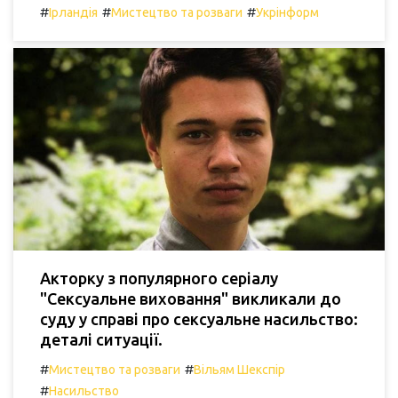
#
#
#
Ірландія
Мистецтво та розваги
Укрінформ
Акторку з популярного серіалу
"Сексуальне виховання" викликали до
суду у справі про сексуальне насильство:
деталі ситуації.
#
#
Мистецтво та розваги
Вільям Шекспір
#
Насильство