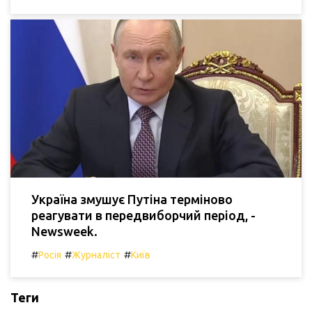
Україна змушує Путіна терміново
реагувати в передвиборчий період, -
Newsweek.
#
#
#
Росія
Журналіст
Київ
Теги