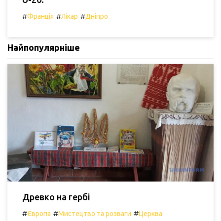
#
#
#
Франція
Лікар
Дніпро
Найпопулярніше
Древко на гербі
#
#
#
Європа
Мистецтво та розваги
Церква