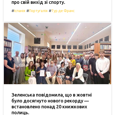
про свій вихід зі спорту.
#
#
#
Іспанія
Португалія
Тур де Франс
Зеленська повідомила, що в жовтні
було досягнуто нового рекорду —
встановлено понад 20 книжкових
полиць.