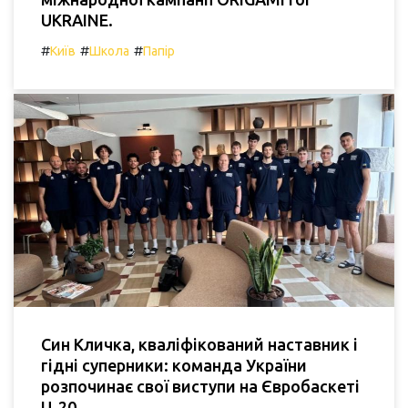
UKRAINE.
#
#
#
Київ
Школа
Папір
Син Кличка, кваліфікований наставник і
гідні суперники: команда України
розпочинає свої виступи на Євробаскеті
U-20.