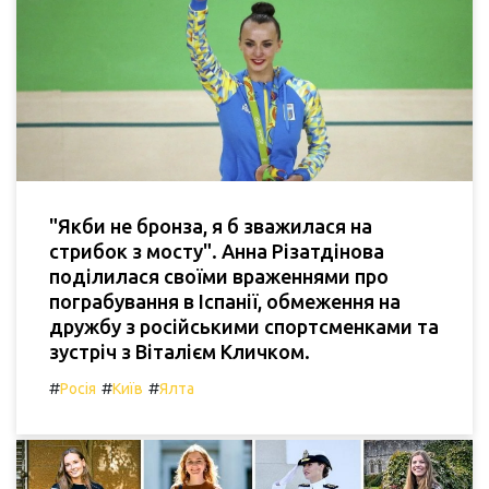
"Якби не бронза, я б зважилася на
стрибок з мосту". Анна Різатдінова
поділилася своїми враженнями про
пограбування в Іспанії, обмеження на
дружбу з російськими спортсменками та
зустріч з Віталієм Кличком.
#
#
#
Росія
Київ
Ялта