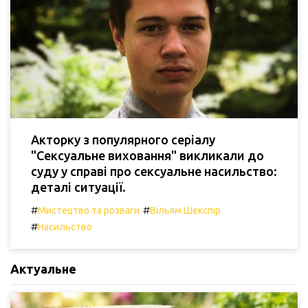
Акторку з популярного серіалу
"Сексуальне виховання" викликали до
суду у справі про сексуальне насильство:
деталі ситуації.
#
#
Мистецтво та розваги
Вільям Шекспір
#
Насильство
Актуальне