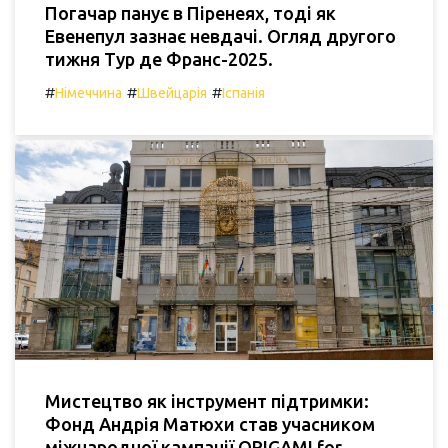
Погачар панує в Піренеях, тоді як
Евенепул зазнає невдачі. Огляд другого
тижня Тур де Франс-2025.
#
#
#
Німеччина
Швейцарія
Іспанія
Мистецтво як інструмент підтримки:
Фонд Андрія Матюхи став учасником
міжнародної кампанії ORIGAMI for