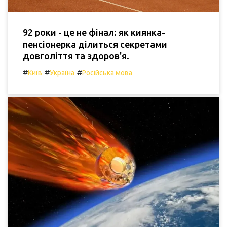
92 роки - це не фінал: як киянка-
пенсіонерка ділиться секретами
довголіття та здоров'я.
#
#
#
Київ
Україна
Російська мова