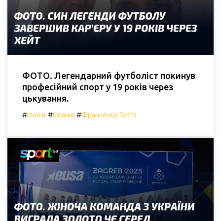
ФОТО. Легендарний футболіст покинув
професійний спорт у 19 років через
цькування.
#
#
#
Італія
Іспанія
Франческо Тотті