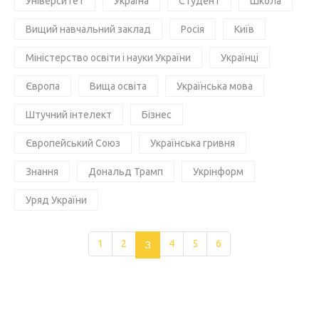
Університет
Україна
Студент
Школа
Вищий навчальний заклад
Росія
Київ
Міністерство освіти і науки України
Українці
Європа
Вища освіта
Українська мова
Штучний інтелект
Бізнес
Європейський Союз
Українська гривня
Знання
Дональд Трамп
Укрінформ
Уряд України
1
2
3
4
5
6