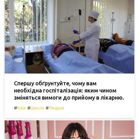
Спершу обґрунтуйте, чому вам
необхідна госпіталізація: яким чином
зміняться вимоги до прийому в лікарню.
#
#
#
Київ
Школа
Лікарня