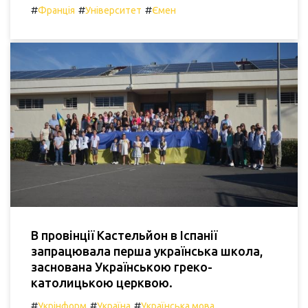
#
#
#
Франція
Університет
Ємен
В провінції Кастельйон в Іспанії
запрацювала перша українська школа,
заснована Українською греко-
католицькою церквою.
#
#
#
Укрінформ
Україна
Українська мова