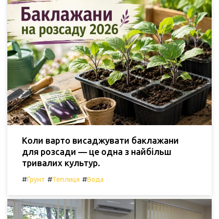
Коли варто висаджувати баклажани
для розсади — це одна з найбільш
тривалих культур.
#
#
#
Ґрунт
Теплиця
Вода