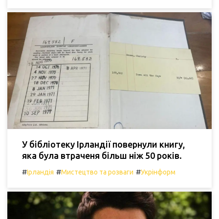
У бібліотеку Ірландії повернули книгу,
яка була втраченя більш ніж 50 років.
#
#
#
Ірландія
Мистецтво та розваги
Укрінформ