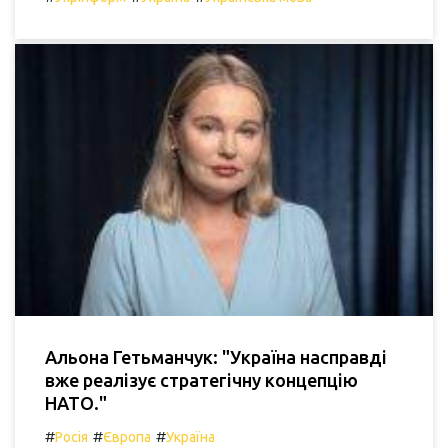
Альона Гетьманчук: "Україна насправді
вже реалізує стратегічну концепцію
НАТО."
#
#
#
Росія
Європа
Україна