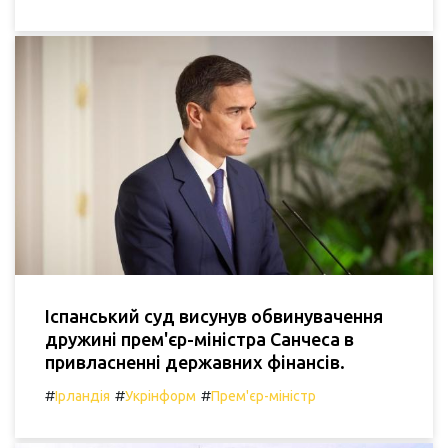
Іспанський суд висунув обвинувачення
дружині прем'єр-міністра Санчеса в
привласненні державних фінансів.
#
#
#
Ірландія
Укрінформ
Прем'єр-міністр