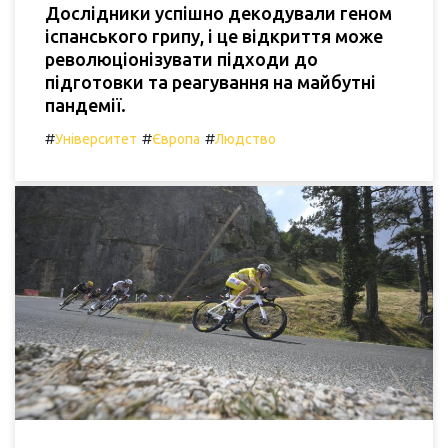
Дослідники успішно декодували геном
іспанського грипу, і це відкриття може
революціонізувати підходи до
підготовки та реагування на майбутні
пандемії.
#
#
#
Університет
Європа
Людство