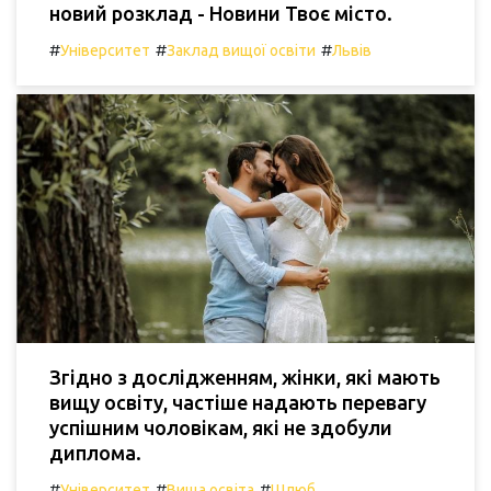
новий розклад - Новини Твоє місто.
#
#
#
Університет
Заклад вищої освіти
Львів
Згідно з дослідженням, жінки, які мають
вищу освіту, частіше надають перевагу
успішним чоловікам, які не здобули
диплома.
#
#
#
Університет
Вища освіта
Шлюб