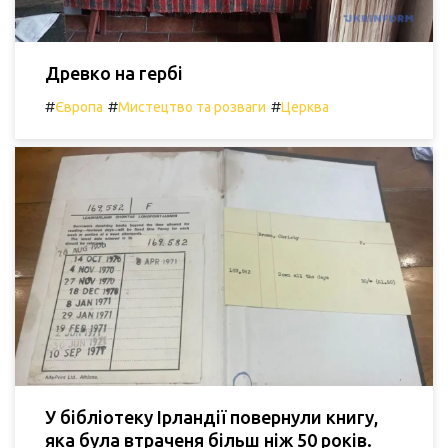
Древко на гербі
#
#
#
Європа
Мистецтво та розваги
Церква
У бібліотеку Ірландії повернули книгу,
яка була втраченя більш ніж 50 років.