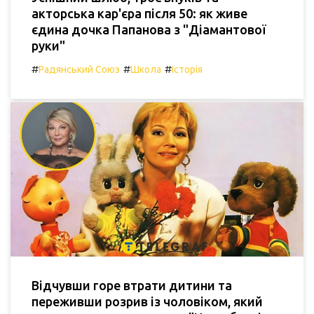
акторська кар'єра після 50: як живе
єдина дочка Папанова з "Діамантової
руки"
#
#
#
Радянський Союз
Школа
Історія
Відчувши горе втрати дитини та
переживши розрив із чоловіком, який