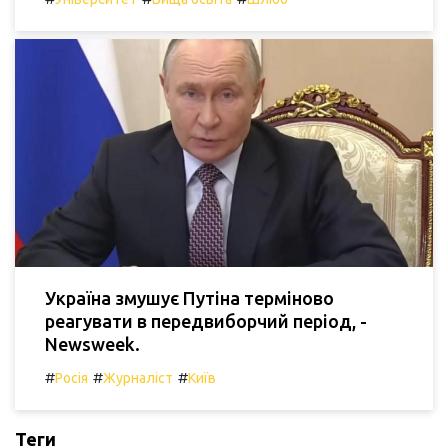
Україна змушує Путіна терміново
реагувати в передвиборчий період, -
Newsweek.
#
#
#
Росія
Журналіст
Київ
Теги