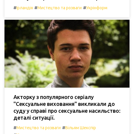
#
#
#
Ірландія
Мистецтво та розваги
Укрінформ
Акторку з популярного серіалу
"Сексуальне виховання" викликали до
суду у справі про сексуальне насильство:
деталі ситуації.
#
#
Мистецтво та розваги
Вільям Шекспір