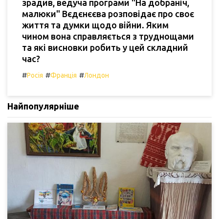
зрадив, ведуча програми "На добраніч,
малюки" Вєдєнєєва розповідає про своє
життя та думки щодо війни. Яким
чином вона справляється з труднощами
та які висновки робить у цей складний
час?
#
#
#
Росія
Франція
Лондон
Найпопулярніше