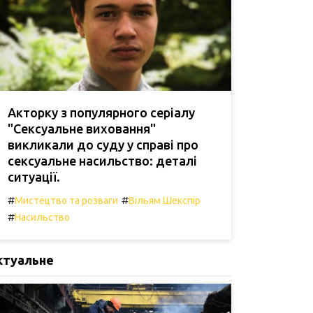
Акторку з популярного серіалу
"Сексуальне виховання"
викликали до суду у справі про
сексуальне насильство: деталі
ситуації.
#
#
Мистецтво та розваги
Вільям Шекспір
#
Насильство
ктуальне