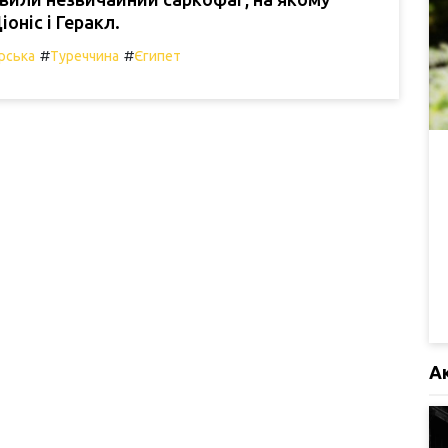
оніс і Геракл.
#
#
рська
Туреччина
Єгипет
А