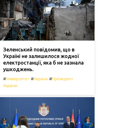
Зеленський повідомив, що в
Україні не залишилося жодної
електростанції, яка б не зазнала
ушкоджень.
#
#
#
Університет
Україна
Президент
України