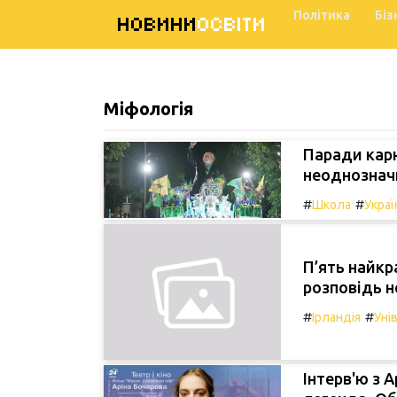
Політика
Біз
НОВИНИ
ОСВІТИ
Міфологія
Паради карн
неоднозначн
#
#
Школа
Украї
П’ять найкр
розповідь н
#
#
Ірландія
Уні
Інтерв'ю з 