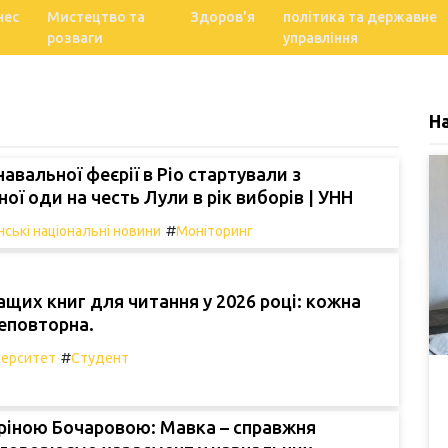
нес
Мистецтво та
Здоров'я
політика та державне
розваги
управління
Н
авальної феєрії в Ріо стартували з
ої оди на честь Лули в рік виборів | УНН
#
нські національні новини
Моніторинг
ащих книг для читання у 2026 році: кожна
еповторна.
#
верситет
Студент
Аріною Бочаровою: Мавка – справжня