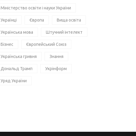
Міністерство освіти і науки України
Українці
Європа
Вища освіта
Українська мова
Штучний інтелект
Бізнес
Європейський Союз
Українська гривня
Знання
Дональд Трамп
Укрінформ
Уряд України