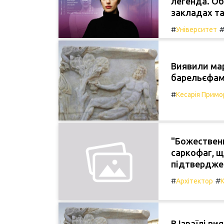
легенда. О
закладах та
#
Університет
Виявили ма
барельєфам
#
Кесарія Примо
"Божественн
саркофаг, щ
підтвердже
#
#
Архітектор
В Ізраїлі в