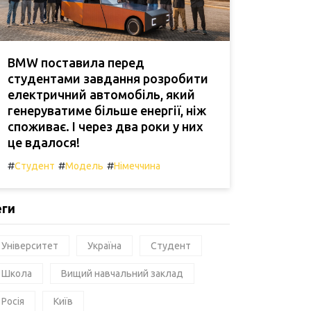
BMW поставила перед
студентами завдання розробити
електричний автомобіль, який
генеруватиме більше енергії, ніж
споживає. І через два роки у них
це вдалося!
#
#
#
Студент
Модель
Німеччина
еги
Університет
Україна
Студент
Школа
Вищий навчальний заклад
Росія
Київ