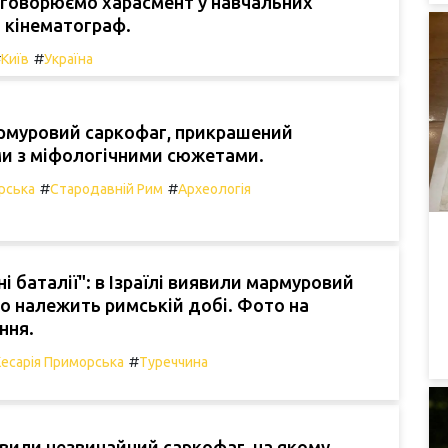
бговорюємо харасмент у навчальних
 кінематограф.
#
#
Київ
Україна
рмуровий саркофаг, прикрашений
и з міфологічними сюжетами.
#
#
рська
Стародавній Рим
Археологія
і баталії": в Ізраїлі виявили мармуровий
о належить римській добі. Фото на
ння.
#
Кесарія Приморська
Туреччина
иявили незвичайний саркофаг, на якому