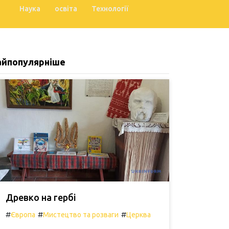
Наука
освіта
Технології
айпопулярніше
Древко на гербі
#
#
#
Європа
Мистецтво та розваги
Церква