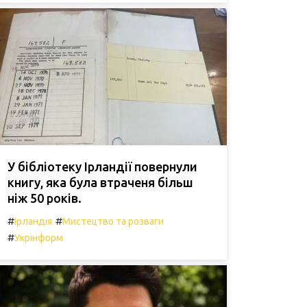
У бібліотеку Ірландії повернули
книгу, яка була втраченя більш
ніж 50 років.
#
#
Ірландія
Мистецтво та розваги
#
Укрінформ