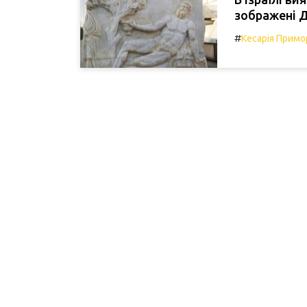
зображені Ді
#
Кесарія Примо