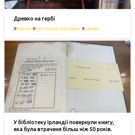
Древко на гербі
#
#
#
Європа
Мистецтво та розваги
Церква
У бібліотеку Ірландії повернули книгу,
яка була втраченя більш ніж 50 років.