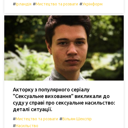
#
#
#
Ірландія
Мистецтво та розваги
Укрінформ
Акторку з популярного серіалу
"Сексуальне виховання" викликали до
суду у справі про сексуальне насильство:
деталі ситуації.
#
#
Мистецтво та розваги
Вільям Шекспір
#
Насильство