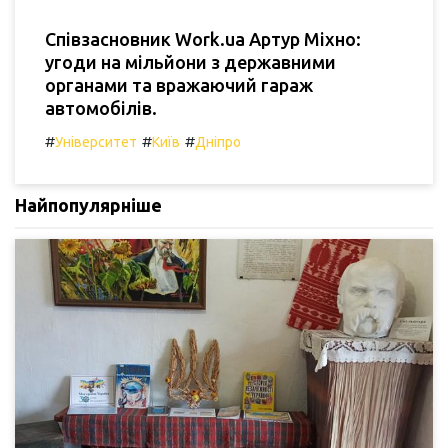
Співзасновник Work.ua Артур Міхно:
угоди на мільйони з державними
органами та вражаючий гараж
автомобілів.
#
#
#
Університет
Київ
Дніпро
Найпопулярніше