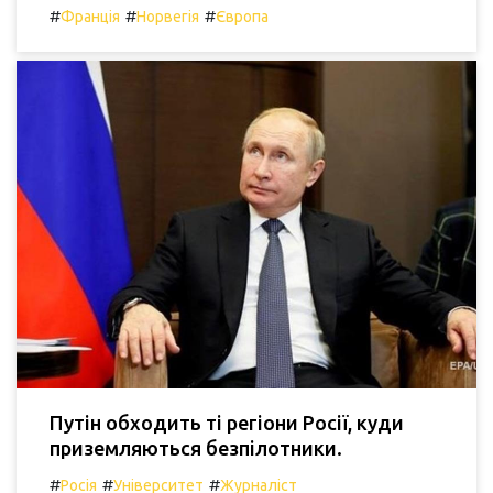
#
#
#
Франція
Норвегія
Європа
Путін обходить ті регіони Росії, куди
приземляються безпілотники.
#
#
#
Росія
Університет
Журналіст