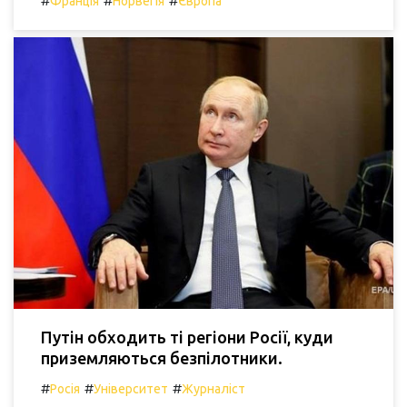
#
#
#
Франція
Норвегія
Європа
Путін обходить ті регіони Росії, куди
приземляються безпілотники.
#
#
#
Росія
Університет
Журналіст