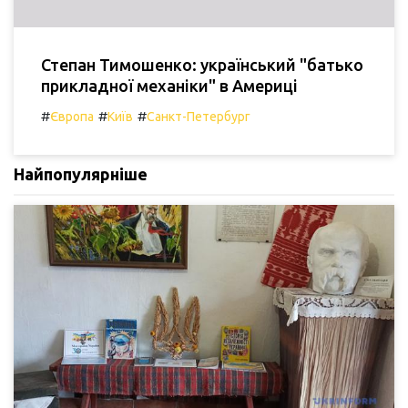
Степан Тимошенко: український "батько
прикладної механіки" в Америці
#
#
#
Європа
Київ
Санкт-Петербург
Найпопулярніше