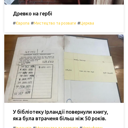
Древко на гербі
#
#
#
Європа
Мистецтво та розваги
Церква
У бібліотеку Ірландії повернули книгу,
яка була втраченя більш ніж 50 років.
#
#
#