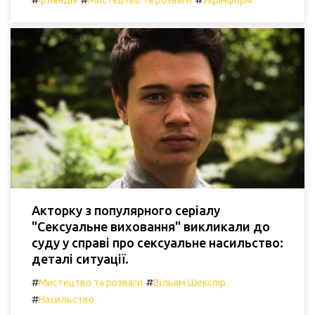
Ірландія
Мистецтво та розваги
Укрінформ
Акторку з популярного серіалу
"Сексуальне виховання" викликали до
суду у справі про сексуальне насильство:
деталі ситуації.
#
#
Мистецтво та розваги
Вільям Шекспір
#
Насильство