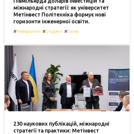
Півмільярда доларів інвестицій та
міжнародні стратегії: як університет
Метінвест Політехніка формує нові
горизонти інженерної освіти.
#
#
#
Університет
Студент
Італія
230 наукових публікацій, міжнародні
стратегії та практики: Метінвест