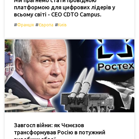
Ми прагнемо стати провідною
платформою для цифрових лідерів у
всьому світі - CEO CDTO Campus.
#
#
#
Франція
Європа
Київ
Завгосп війни: як Чємєзов
трансформував Росію в потужний