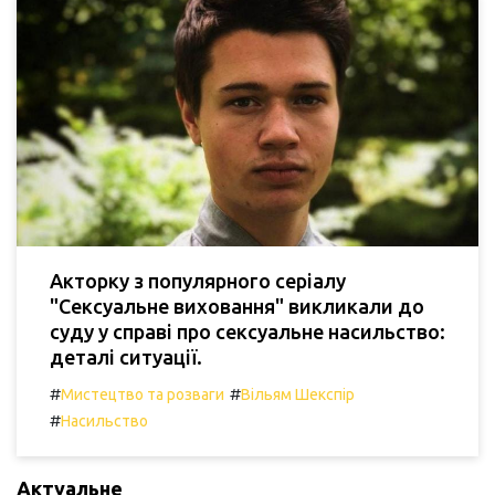
Акторку з популярного серіалу
"Сексуальне виховання" викликали до
суду у справі про сексуальне насильство:
деталі ситуації.
#
#
Мистецтво та розваги
Вільям Шекспір
#
Насильство
Актуальне