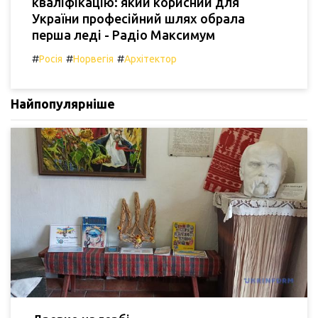
кваліфікацію: який корисний для
України професійний шлях обрала
перша леді - Радіо Максимум
#
#
#
Росія
Норвегія
Архітектор
Найпопулярніше