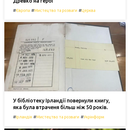
Древко на гербі
#
#
#
Європа
Мистецтво та розваги
Церква
У бібліотеку Ірландії повернули книгу,
яка була втраченя більш ніж 50 років.
#
#
#
Ірландія
Мистецтво та розваги
Укрінформ