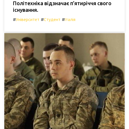
Політехніка відзначає п’ятиріччя свого
існування.
#
#
#
Університет
Студент
Італія