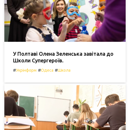
У Полтаві Олена Зеленська завітала до
Школи Супергероїв.
#
#
#
Укрінформ
Одеса
Школа