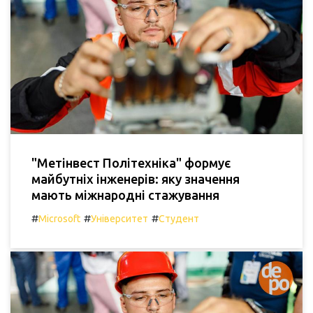
"Метінвест Політехніка" формує
майбутніх інженерів: яку значення
мають міжнародні стажування
#
#
#
Microsoft
Університет
Студент