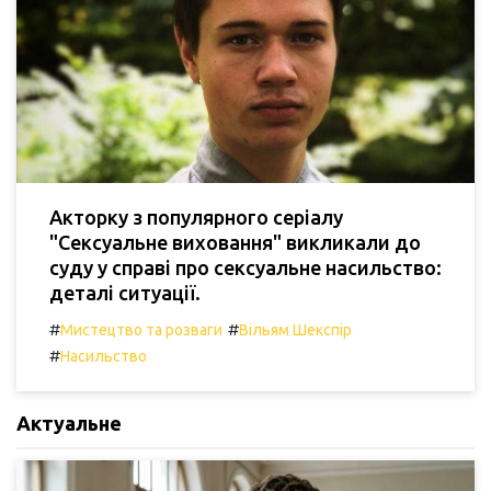
Акторку з популярного серіалу
"Сексуальне виховання" викликали до
суду у справі про сексуальне насильство:
деталі ситуації.
#
#
Мистецтво та розваги
Вільям Шекспір
#
Насильство
Актуальне