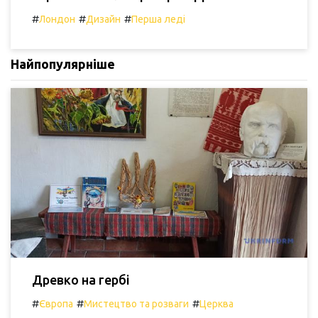
#
#
#
Лондон
Дизайн
Перша леді
Найпопулярніше
Древко на гербі
#
#
#
Європа
Мистецтво та розваги
Церква