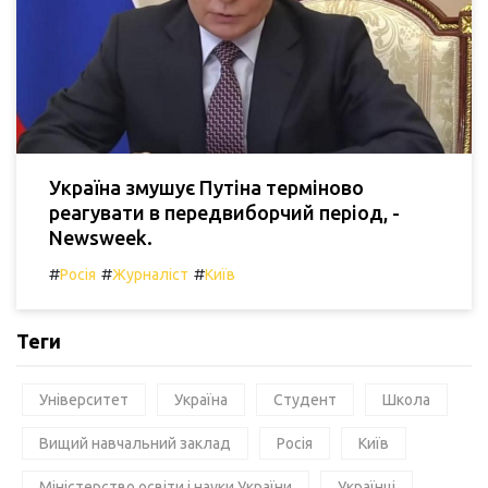
Україна змушує Путіна терміново
реагувати в передвиборчий період, -
Newsweek.
#
#
#
Росія
Журналіст
Київ
Теги
Університет
Україна
Студент
Школа
Вищий навчальний заклад
Росія
Київ
Міністерство освіти і науки України
Українці