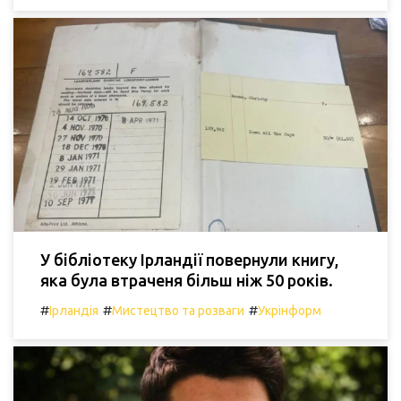
У бібліотеку Ірландії повернули книгу,
яка була втраченя більш ніж 50 років.
#
#
#
Ірландія
Мистецтво та розваги
Укрінформ