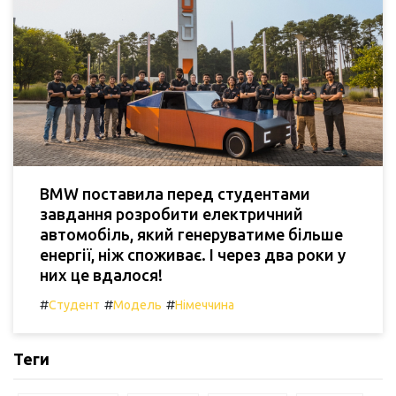
BMW поставила перед студентами
завдання розробити електричний
автомобіль, який генеруватиме більше
енергії, ніж споживає. І через два роки у
них це вдалося!
#
#
#
Студент
Модель
Німеччина
Теги