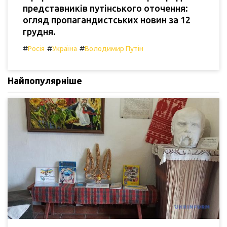
представників путінського оточення:
огляд пропагандистських новин за 12
грудня.
#
#
#
Росія
Україна
Володимир Путін
Найпопулярніше