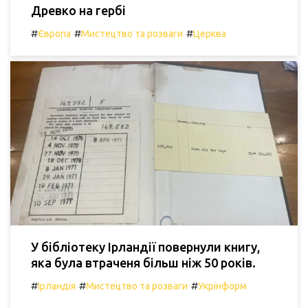
Древко на гербі
#
#
#
Європа
Мистецтво та розваги
Церква
У бібліотеку Ірландії повернули книгу,
яка була втраченя більш ніж 50 років.
#
#
#
Ірландія
Мистецтво та розваги
Укрінформ