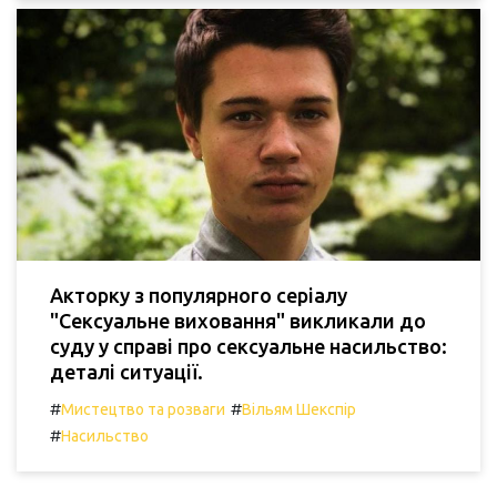
Акторку з популярного серіалу
"Сексуальне виховання" викликали до
суду у справі про сексуальне насильство:
деталі ситуації.
#
#
Мистецтво та розваги
Вільям Шекспір
#
Насильство