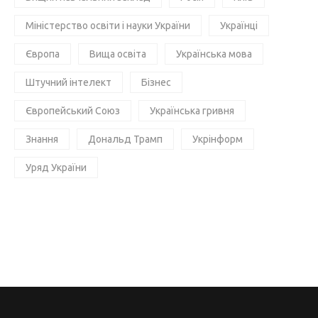
Міністерство освіти і науки України
Українці
Європа
Вища освіта
Українська мова
Штучний інтелект
Бізнес
Європейський Союз
Українська гривня
Знання
Дональд Трамп
Укрінформ
Уряд України