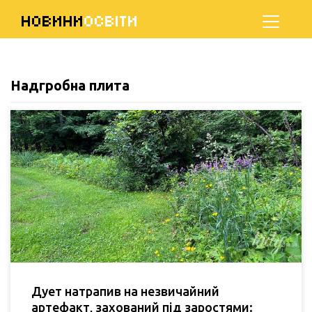
НОВИНИ
ОСВІТИ
Надгробна плита
Дует натрапив на незвичайний
артефакт, захований під заростями: