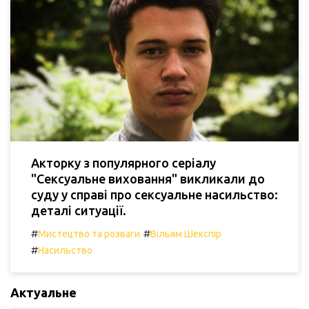
Акторку з популярного серіалу
"Сексуальне виховання" викликали до
суду у справі про сексуальне насильство:
деталі ситуації.
#
#
Мистецтво та розваги
Вільям Шекспір
#
Насильство
Актуальне