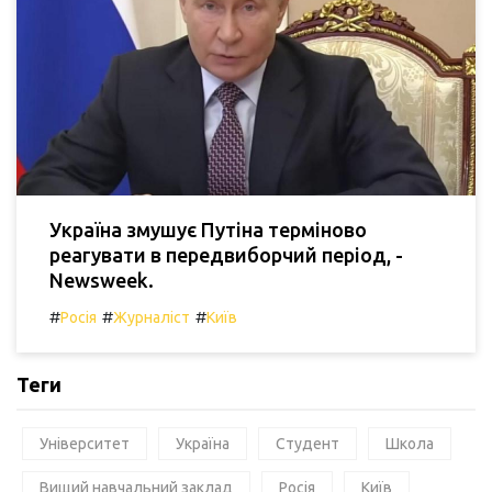
Україна змушує Путіна терміново
реагувати в передвиборчий період, -
Newsweek.
#
#
#
Росія
Журналіст
Київ
Теги
Університет
Україна
Студент
Школа
Вищий навчальний заклад
Росія
Київ