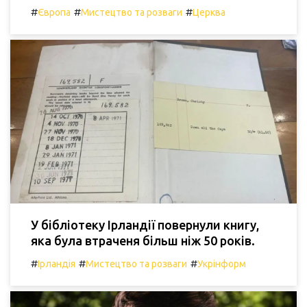
#
#
#
Європа
Мистецтво та розваги
Церква
У бібліотеку Ірландії повернули книгу,
яка була втраченя більш ніж 50 років.
#
#
#
Ірландія
Мистецтво та розваги
Укрінформ