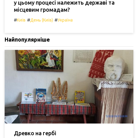
у цьому процесі належить державі та
місцевим громадам?
#
#
#
Київ
День (Київ)
Україна
Найпопулярніше
Древко на гербі