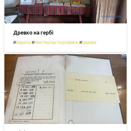
Древко на гербі
#
#
#
Європа
Мистецтво та розваги
Церква