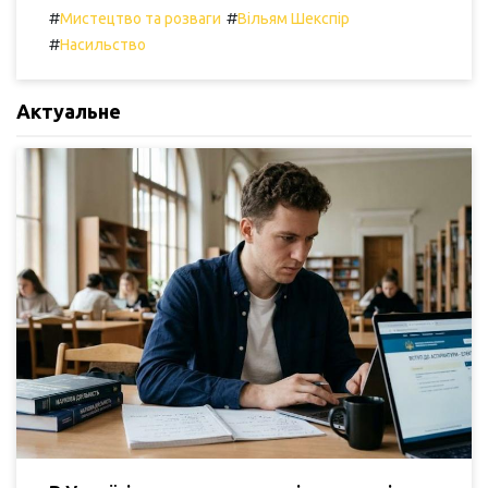
#
#
Мистецтво та розваги
Вільям Шекспір
#
Насильство
Актуальне