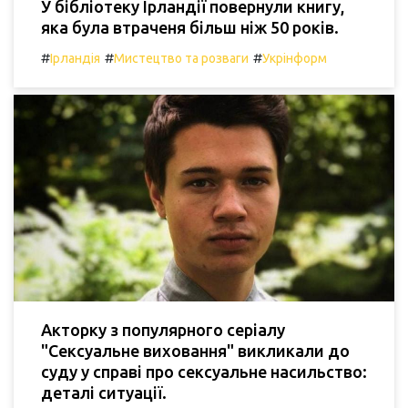
У бібліотеку Ірландії повернули книгу,
яка була втраченя більш ніж 50 років.
#
#
#
Ірландія
Мистецтво та розваги
Укрінформ
Акторку з популярного серіалу
"Сексуальне виховання" викликали до
суду у справі про сексуальне насильство:
деталі ситуації.