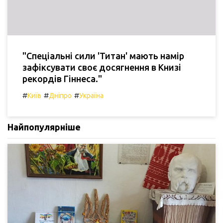
"Спеціальні сили 'Титан' мають намір
зафіксувати своє досягнення в Книзі
рекордів Гіннеса."
#
#
#
Київ
Дніпро
Україна
Найпопулярніше