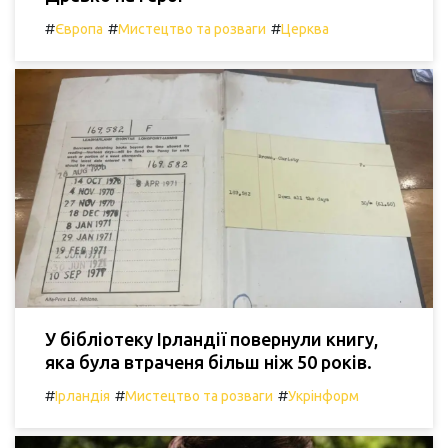
#
#
#
Європа
Мистецтво та розваги
Церква
У бібліотеку Ірландії повернули книгу,
яка була втраченя більш ніж 50 років.
#
#
#
Ірландія
Мистецтво та розваги
Укрінформ