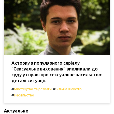
Акторку з популярного серіалу
"Сексуальне виховання" викликали до
суду у справі про сексуальне насильство:
деталі ситуації.
#
#
Мистецтво та розваги
Вільям Шекспір
#
Насильство
Актуальне