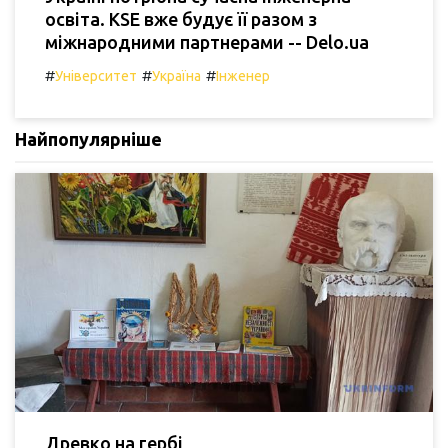
освіта. KSE вже будує її разом з
міжнародними партнерами -- Delo.ua
#
#
#
Університет
Україна
Інженер
Найпопулярніше
Древко на гербі