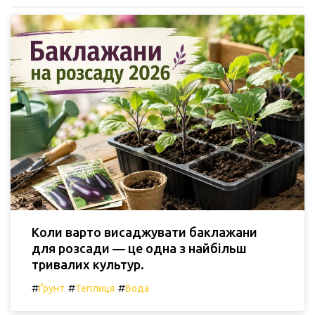
Коли варто висаджувати баклажани
для розсади — це одна з найбільш
тривалих культур.
#
#
#
Ґрунт
Теплиця
Вода