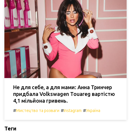
Не для себе, а для мами: Анна Тринчер
придбала Volkswagen Touareg вартістю
4,1 мільйона гривень.
#
#
#
Мистецтво та розваги
Instagram
Україна
Теги