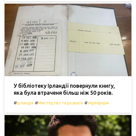
У бібліотеку Ірландії повернули книгу,
яка була втраченя більш ніж 50 років.
#
#
#
Ірландія
Мистецтво та розваги
Укрінформ