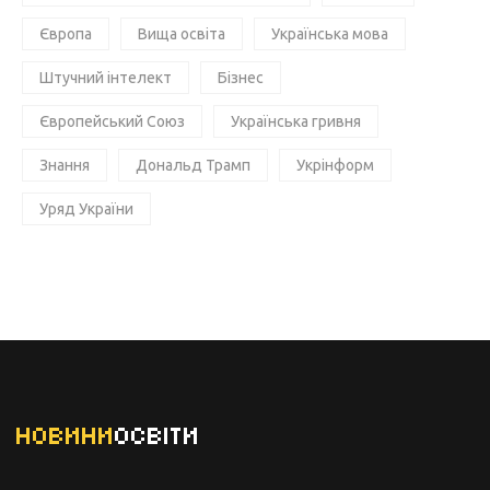
Європа
Вища освіта
Українська мова
Штучний інтелект
Бізнес
Європейський Союз
Українська гривня
Знання
Дональд Трамп
Укрінформ
Уряд України
НОВИНИ
ОСВІТИ