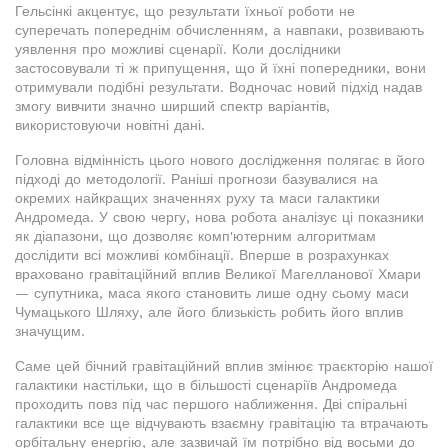
Гельсінкі акцентує, що результати їхньої роботи не
суперечать попереднім обчисленням, а навпаки, розвивають
уявлення про можливі сценарії. Коли дослідники
застосовували ті ж припущення, що й їхні попередники, вони
отримували подібні результати. Водночас новий підхід надав
змогу вивчити значно ширший спектр варіантів,
використовуючи новітні дані.
Головна відмінність цього нового дослідження полягає в його
підході до методології. Раніші прогнози базувалися на
окремих найкращих значеннях руху та маси галактики
Андромеда. У свою чергу, нова робота аналізує ці показники
як діапазони, що дозволяє комп'ютерним алгоритмам
дослідити всі можливі комбінації. Вперше в розрахунках
враховано гравітаційний вплив Великої Магелланової Хмари
— супутника, маса якого становить лише одну сьому маси
Чумацького Шляху, але його близькість робить його вплив
значущим.
Саме цей бічний гравітаційний вплив змінює траєкторію нашої
галактики настільки, що в більшості сценаріїв Андромеда
проходить повз під час першого наближення. Дві спіральні
галактики все ще відчувають взаємну гравітацію та втрачають
орбітальну енергію, але зазвичай їм потрібно від восьми до