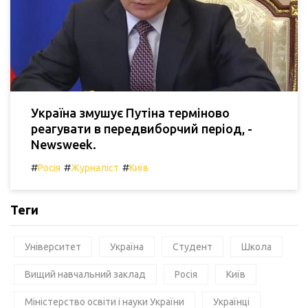
Україна змушує Путіна терміново
реагувати в передвиборчий період, -
Newsweek.
#
#
#
Росія
Журналіст
Київ
Теги
Університет
Україна
Студент
Школа
Вищий навчальний заклад
Росія
Київ
Міністерство освіти і науки України
Українці