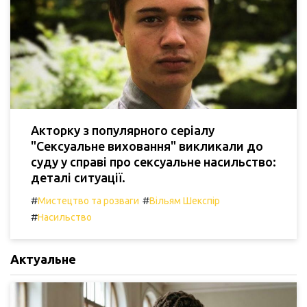
Акторку з популярного серіалу
"Сексуальне виховання" викликали до
суду у справі про сексуальне насильство:
деталі ситуації.
#
#
Мистецтво та розваги
Вільям Шекспір
#
Насильство
Актуальне