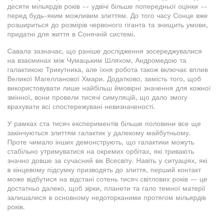
десяти мільярдів років -- удвічі більше попередньої оцінки --
перед будь-яким можливим злиттям. До того часу Сонце вже
розшириться до розмірів червоного гіганта та знищить умови,
придатні для життя в Сонячній системі.
Савала зазначає, що раніше дослідження зосереджувалися
на взаєминах між Чумацьким Шляхом, Андромедою та
галактикою Трикутника, але їхня робота також включає вплив
Великої Магелланової Хмари. Додатково, замість того, щоб
використовувати лише найбільш ймовірні значення для кожної
змінної, вони провели тисячі симуляцій, що дало змогу
врахувати всі спостережувані невизначеності.
У рамках ста тисяч експериментів більше половини все ще
закінчуються злиттям галактик у далекому майбутньому.
Проте чимало інших демонструють, що галактики можуть
стабільно утримуватися на окремих орбітах, які тривають
значно довше за сучасний вік Всесвіту. Навіть у ситуаціях, які
в кінцевому підсумку призводять до злиття, перший контакт
може відбутися на відстані сотень тисяч світлових років — це
достатньо далеко, щоб зірки, планети та гало темної матерії
залишалися в основному недоторканими протягом мільярдів
років.