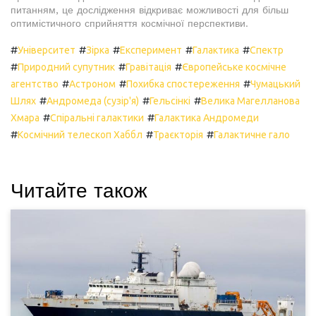
питанням, це дослідження відкриває можливості для більш
оптимістичного сприйняття космічної перспективи.
#
#
#
#
#
Університет
Зірка
Експеримент
Галактика
Спектр
#
#
#
Природний супутник
Гравітація
Європейське космічне
#
#
#
агентство
Астроном
Похибка спостереження
Чумацький
#
#
#
Шлях
Андромеда (сузір'я)
Гельсінкі
Велика Магелланова
#
#
Хмара
Спіральні галактики
Галактика Андромеди
#
#
#
Космічний телескоп Хаббл
Траєкторія
Галактичне гало
Читайте також