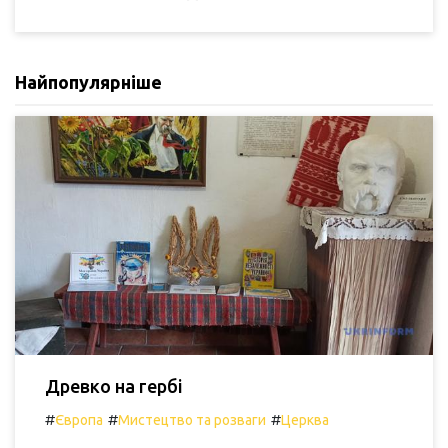
Найпопулярніше
Древко на гербі
#
#
#
Європа
Мистецтво та розваги
Церква