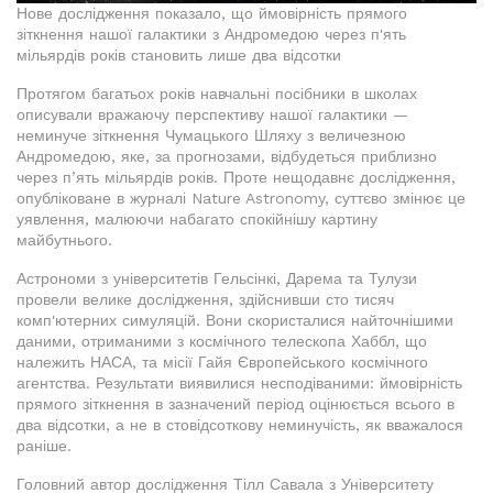
Нове дослідження показало, що ймовірність прямого
зіткнення нашої галактики з Андромедою через п'ять
мільярдів років становить лише два відсотки
Протягом багатьох років навчальні посібники в школах
описували вражаючу перспективу нашої галактики —
неминуче зіткнення Чумацького Шляху з величезною
Андромедою, яке, за прогнозами, відбудеться приблизно
через п’ять мільярдів років. Проте нещодавнє дослідження,
опубліковане в журналі Nature Astronomy, суттєво змінює це
уявлення, малюючи набагато спокійнішу картину
майбутнього.
Астрономи з університетів Гельсінкі, Дарема та Тулузи
провели велике дослідження, здійснивши сто тисяч
комп'ютерних симуляцій. Вони скористалися найточнішими
даними, отриманими з космічного телескопа Хаббл, що
належить НАСА, та місії Гайя Європейського космічного
агентства. Результати виявилися несподіваними: ймовірність
прямого зіткнення в зазначений період оцінюється всього в
два відсотки, а не в стовідсоткову неминучість, як вважалося
раніше.
Головний автор дослідження Тілл Савала з Університету