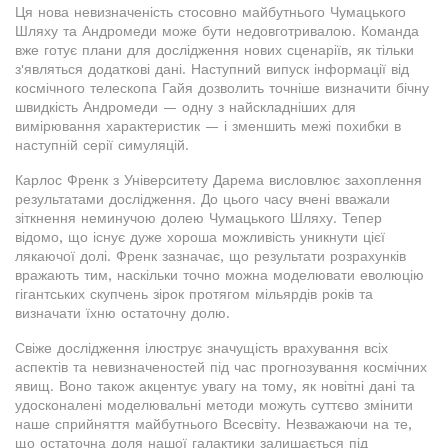
Ця нова невизначеність стосовно майбутнього Чумацького
Шляху та Андромеди може бути недовготривалою. Команда
вже готує плани для дослідження нових сценаріїв, як тільки
з'являться додаткові дані. Наступний випуск інформації від
космічного телескопа Гайя дозволить точніше визначити бічну
швидкість Андромеди — одну з найскладніших для
вимірювання характеристик — і зменшить межі похибки в
наступній серії симуляцій.
Карлос Френк з Університету Дарема висловлює захоплення
результатами дослідження. До цього часу вчені вважали
зіткнення неминучою долею Чумацького Шляху. Тепер
відомо, що існує дуже хороша можливість уникнути цієї
лякаючої долі. Френк зазначає, що результати розрахунків
вражають тим, наскільки точно можна моделювати еволюцію
гігантських скупчень зірок протягом мільярдів років та
визначати їхню остаточну долю.
Свіже дослідження ілюструє значущість врахування всіх
аспектів та невизначеностей під час прогнозування космічних
явищ. Воно також акцентує увагу на тому, як новітні дані та
удосконалені моделювальні методи можуть суттєво змінити
наше сприйняття майбутнього Всесвіту. Незважаючи на те,
що остаточна доля нашої галактики залишається під