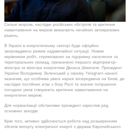
Сильні морози, наслідки російських обстрілів та критичне
навантаження на мережі вимагають негайних актикризових
рішень.
В Україні в енергетичному секторі буде офіційно
запроваджено режим надзвичайної ситуації. Новим
керівником робіт, спрямованих на підтримку населення та
територіальних громад, призначено першого віцепрем'єр-
міністра та міністра енергетики Дениса Шмигаля. Президент
України Володимир Зеленський у своєму Telegram-каналі
зазначив, що особлива увага наразі зосереджена на Києві, де
наслідки постійних атак з боку Росії та значне погіршення
погодних умов створюють критичне навантаження на
енергетичні мережі.
Для нормалізації обстановки президент окреслив ряд
основних заходів:
Крім того, активно здійснюється робота над розширенням
обсягів імпорту електричної енергії з держав Європейського