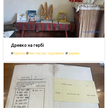
Древко на гербі
#
#
#
Європа
Мистецтво та розваги
Церква