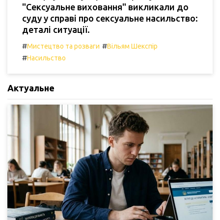
"Сексуальне виховання" викликали до
суду у справі про сексуальне насильство:
деталі ситуації.
#
#
Мистецтво та розваги
Вільям Шекспір
#
Насильство
Актуальне