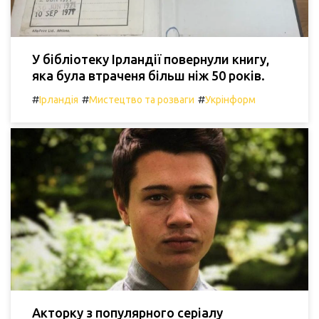
У бібліотеку Ірландії повернули книгу,
яка була втраченя більш ніж 50 років.
#
#
#
Ірландія
Мистецтво та розваги
Укрінформ
Акторку з популярного серіалу