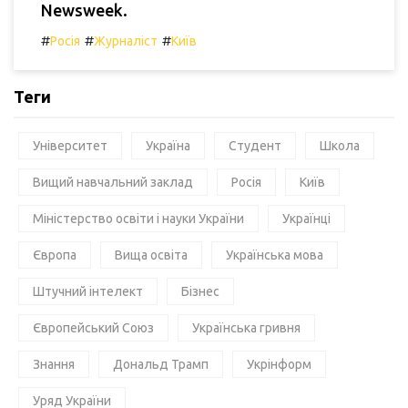
Newsweek.
#
#
#
Росія
Журналіст
Київ
Теги
Університет
Україна
Студент
Школа
Вищий навчальний заклад
Росія
Київ
Міністерство освіти і науки України
Українці
Європа
Вища освіта
Українська мова
Штучний інтелект
Бізнес
Європейський Союз
Українська гривня
Знання
Дональд Трамп
Укрінформ
Уряд України