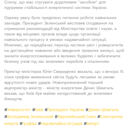
Союзу, що має слугувати додатковим "засобом" для
підтримки стабільності енергетичної системи України.
Окрему увагу було приділено питанню роботи навчальних
закладів. Президент Зеленський висловив сподівання на
отримання рекомендацій від Міністерства освіти і науки, а
також від місцевих органів влади щодо організації
навчального процесу в умовах надзвичайної ситуації.
Можливо, це передбачає перехід частини шкіл і університетів
на дистанційне навчання або введення тривалих канікул, щоб
знизити енергоспоживання в великих будівлях і забезпечити
безпеку учнів під час можливих перебоїв з опаленням.
Прем'єр-міністерка Юлія Свириденко вказала, що з вечора 15
січня графіки вимкнення світла будуть легшими за умови
відсутності нових ударів. Новопризначений перший
віцепрем'єр-міністр - міністр енергетики Денис Шмигаль
вказав, що Київ був майже непідготований до можливих
блекаутів.
#
#
#
#
Університет
Київ
Президент України
Денис Шмигаль
#
#
#
Володимир Зеленський
Європейський Союз
Електрична
#
#
#
енергія
Графіка
Надзвичайна ситуація
Імпорт