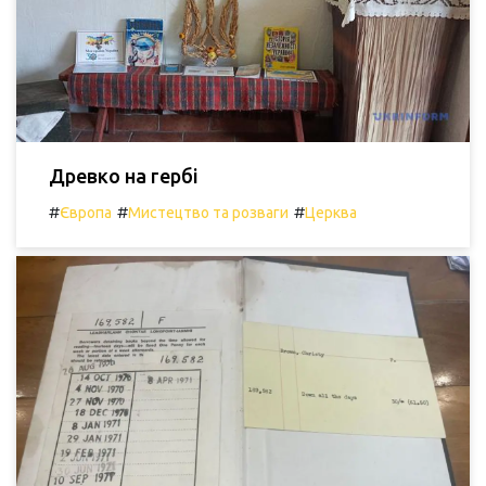
Древко на гербі
#
#
#
Європа
Мистецтво та розваги
Церква