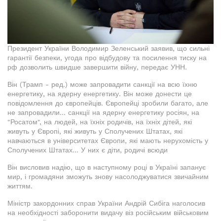
Президент України Володимир Зеленський заявив, що сильні
гарантії безпеки, угода про відбудову та посилення тиску на
рф дозволить швидше завершити війну, передає УНН.
Він (Трамп - ред.) може запровадити санкції на всю їхню
енергетику, на ядерну енергетику. Він може донести це
повідомлення до європейців. Європейці зробили багато, але
не запровадили... санкції на ядерну енергетику росіян, на
"Росатом", на людей, на їхніх родичів, на їхніх дітей, які
живуть у Європі, які живуть у Сполучених Штатах, які
навчаються в університетах Європи, які мають нерухомість у
Сполучених Штатах... У них є діти, родичі всюди
Він висловив надію, що в наступному році в Україні запанує
мир, і громадяни зможуть знову насолоджуватися звичайним
життям.
Міністр закордонних справ України Андрій Сибіга наголосив
на необхідності заборонити видачу віз російським військовим