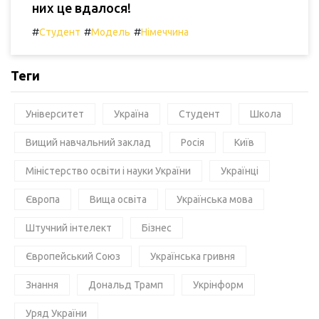
них це вдалося!
#
#
#
Студент
Модель
Німеччина
Теги
Університет
Україна
Студент
Школа
Вищий навчальний заклад
Росія
Київ
Міністерство освіти і науки України
Українці
Європа
Вища освіта
Українська мова
Штучний інтелект
Бізнес
Європейський Союз
Українська гривня
Знання
Дональд Трамп
Укрінформ
Уряд України