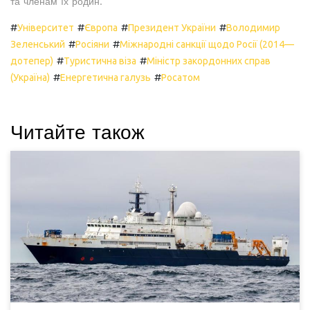
та членам їх родин.
#
#
#
#
Університет
Європа
Президент України
Володимир
#
#
Зеленський
Росіяни
Міжнародні санкції щодо Росії (2014—
#
#
дотепер)
Туристична віза
Міністр закордонних справ
#
#
(Україна)
Енергетична галузь
Росатом
Читайте також