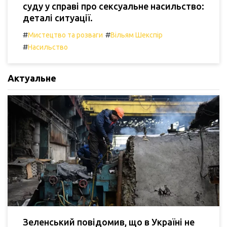
суду у справі про сексуальне насильство:
деталі ситуації.
#
#
Мистецтво та розваги
Вільям Шекспір
#
Насильство
Актуальне
Зеленський повідомив, що в Україні не