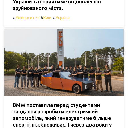
України та сприятиме відновленню
зруйнованого міста.
#
#
#
Університет
Київ
Україна
BMW поставила перед студентами
завдання розробити електричний
автомобіль, який генеруватиме більше
енергії, ніж споживає. І через два роки у