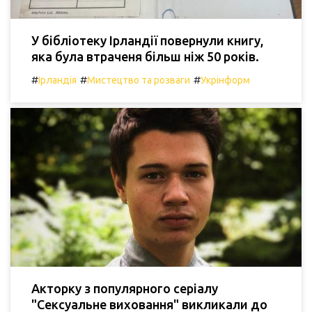
У бібліотеку Ірландії повернули книгу,
яка була втраченя більш ніж 50 років.
#
#
#
Ірландія
Мистецтво та розваги
Укрінформ
Акторку з популярного серіалу
"Сексуальне виховання" викликали до