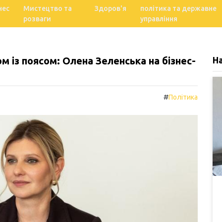
нес
Мистецтво та
Здоров'я
політика та державне
розваги
управління
м із поясом: Олена Зеленська на бізнес-
Н
#
Політика