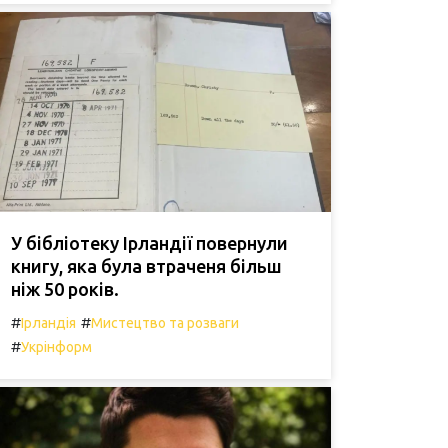
У бібліотеку Ірландії повернули
книгу, яка була втраченя більш
ніж 50 років.
#
#
Ірландія
Мистецтво та розваги
#
Укрінформ