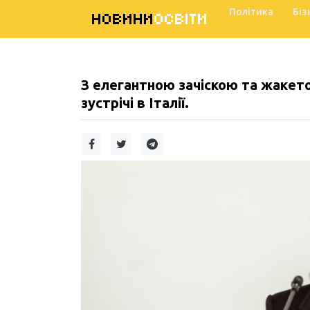
Політика
Біз
НОВИНИ
ОСВІТИ
З елегантною зачіскою та жакето
зустрічі в Італії.