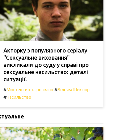
Акторку з популярного серіалу
"Сексуальне виховання"
викликали до суду у справі про
сексуальне насильство: деталі
ситуації.
#
#
Мистецтво та розваги
Вільям Шекспір
#
Насильство
ктуальне