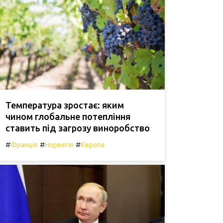
Температура зростає: яким
чином глобальне потепління
ставить під загрозу виноробство
#
#
#
Франція
Норвегія
Європа