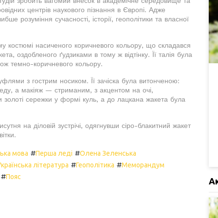
студій зробить вагомий внесок в академічне середовище та
ровідних центрів наукового пізнання в Європі. Адже
ибше розуміння сучасності, історії, геополітики та власної
ому костюмі насиченого коричневого кольору, що складався
ета, оздобленого ґудзиками в тому ж відтінку. Її талія була
кож темно-коричневого кольору.
флями з гострим носиком. Її зачіска була витонченою:
ду, а макіяж — стриманим, з акцентом на очі,
золоті сережки у формі куль, а до лацкана жакета була
утня на діловій зустрічі, одягнувши сіро-блакитний жакет
ітки.
#
#
ська мова
Перша леді
Олена Зеленська
#
#
Українська література
Геополітика
Меморандум
#
Пояс
А