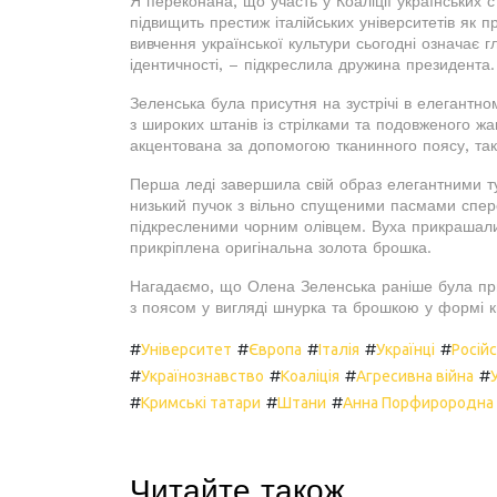
Я переконана, що участь у Коаліції українських 
підвищить престиж італійських університетів як п
вивчення української культури сьогодні означає гл
ідентичності, – підкреслила дружина президента.
Зеленська була присутня на зустрічі в елегантн
з широких штанів із стрілками та подовженого жак
акцентована за допомогою тканинного поясу, та
Перша леді завершила свій образ елегантними ту
низький пучок з вільно спущеними пасмами спере
підкресленими чорним олівцем. Вуха прикрашали 
прикріплена оригінальна золота брошка.
Нагадаємо, що Олена Зеленська раніше була прис
з поясом у вигляді шнурка та брошкою у формі кв
#
#
#
#
#
Університет
Європа
Італія
Українці
Росій
#
#
#
#
Українознавство
Коаліція
Агресивна війна
#
#
#
Кримські татари
Штани
Анна Порфирородна
Читайте також