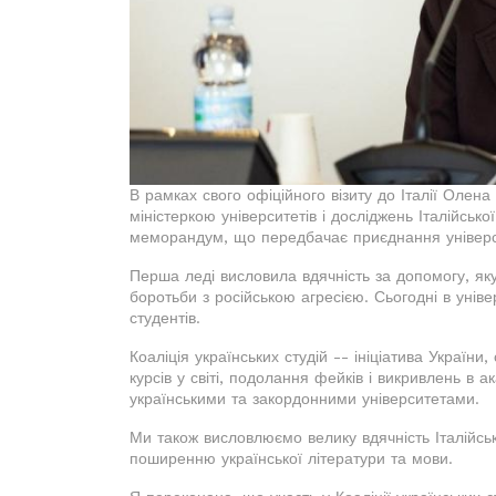
В рамках свого офіційного візиту до Італії Олен
міністеркою університетів і досліджень Італійської
меморандум, що передбачає приєднання університе
Перша леді висловила вдячність за допомогу, яку
боротьби з російською агресією. Сьогодні в уніве
студентів.
Коаліція українських студій -- ініціатива Україн
курсів у світі, подолання фейків і викривлень в
українськими та закордонними університетами.
Ми також висловлюємо велику вдячність Італійськ
поширенню української літератури та мови.