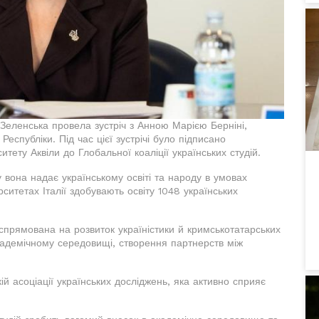
а Зеленська провела зустріч з Анною Марією Берніні,
 Республіки. Під час цієї зустрічі було підписано
ту Аквіли до Глобальної коаліції українських студій.
 вона надає українському освіті та народу в умовах
рситетах Італії здобувають освіту 1048 українських
и, спрямована на розвиток україністики й кримськотатарських
 академічному середовищі, створення партнерств між
ій асоціації українських досліджень, яка активно сприяє