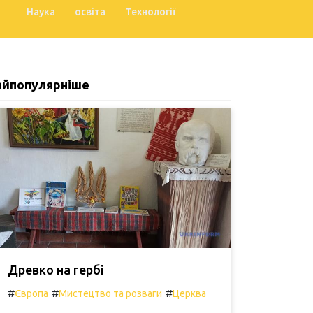
Наука
освіта
Технології
айпопулярніше
Древко на гербі
#
#
#
Європа
Мистецтво та розваги
Церква