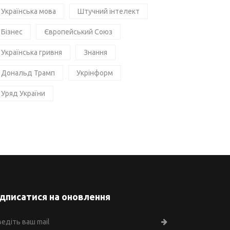
Українська мова
Штучний інтелект
Бізнес
Європейський Союз
Українська гривня
Знання
Дональд Трамп
Укрінформ
Уряд України
ідписатися на оновлення