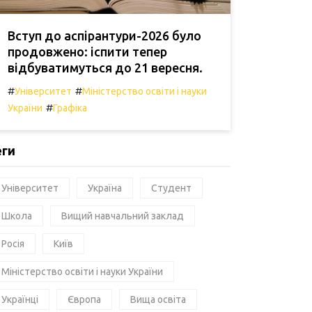
Вступ до аспірантури-2026 було
продовжено: іспити тепер
відбуватимуться до 21 вересня.
#
#
Університет
Міністерство освіти і науки
#
України
Графіка
еги
Університет
Україна
Студент
Школа
Вищий навчальний заклад
Росія
Київ
Міністерство освіти і науки України
Українці
Європа
Вища освіта