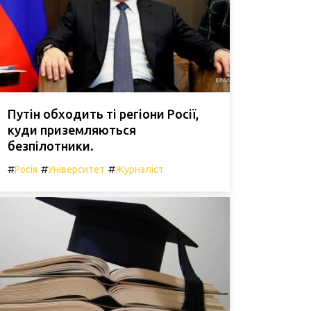
Путін обходить ті регіони Росії,
куди приземляються
безпілотники.
#
#
#
Росія
Університет
Журналіст