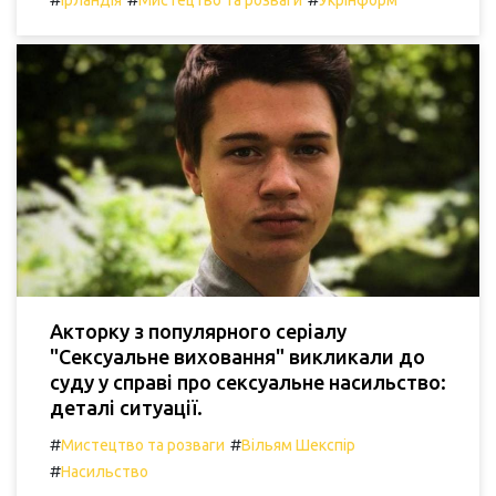
Ірландія
Мистецтво та розваги
Укрінформ
Акторку з популярного серіалу
"Сексуальне виховання" викликали до
суду у справі про сексуальне насильство:
деталі ситуації.
#
#
Мистецтво та розваги
Вільям Шекспір
#
Насильство