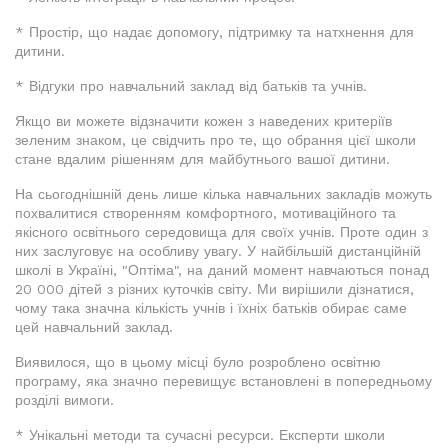
* Простір, що надає допомогу, підтримку та натхнення для
дитини.
* Відгуки про навчальний заклад від батьків та учнів.
Якщо ви можете відзначити кожен з наведених критеріїв
зеленим знаком, це свідчить про те, що обрання цієї школи
стане вдалим рішенням для майбутнього вашої дитини.
На сьогоднішній день лише кілька навчальних закладів можуть
похвалитися створенням комфортного, мотиваційного та
якісного освітнього середовища для своїх учнів. Проте один з
них заслуговує на особливу увагу. У найбільшій дистанційній
школі в Україні, "Оптіма", на даний момент навчаються понад
20 000 дітей з різних куточків світу. Ми вирішили дізнатися,
чому така значна кількість учнів і їхніх батьків обирає саме
цей навчальний заклад.
Виявилося, що в цьому місці було розроблено освітню
програму, яка значно перевищує встановлені в попередньому
розділі вимоги.
* Унікальні методи та сучасні ресурси. Експерти школи