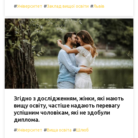
#
#
#
Університет
Заклад вищої освіти
Львів
Згідно з дослідженням, жінки, які мають
вищу освіту, частіше надають перевагу
успішним чоловікам, які не здобули
диплома.
#
#
#
Університет
Вища освіта
Шлюб