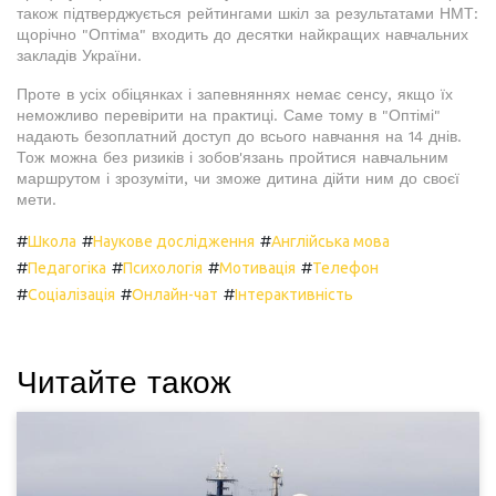
також підтверджується рейтингами шкіл за результатами НМТ:
щорічно "Оптіма" входить до десятки найкращих навчальних
закладів України.
Проте в усіх обіцянках і запевняннях немає сенсу, якщо їх
неможливо перевірити на практиці. Саме тому в "Оптімі"
надають безоплатний доступ до всього навчання на 14 днів.
Тож можна без ризиків і зобов'язань пройтися навчальним
маршрутом і зрозуміти, чи зможе дитина дійти ним до своєї
мети.
#
#
#
Школа
Наукове дослідження
Англійська мова
#
#
#
#
Педагогіка
Психологія
Мотивація
Телефон
#
#
#
Соціалізація
Онлайн-чат
Інтерактивність
Читайте також