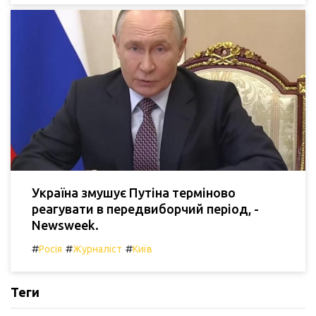
Україна змушує Путіна терміново
реагувати в передвиборчий період, -
Newsweek.
#
#
#
Росія
Журналіст
Київ
Теги