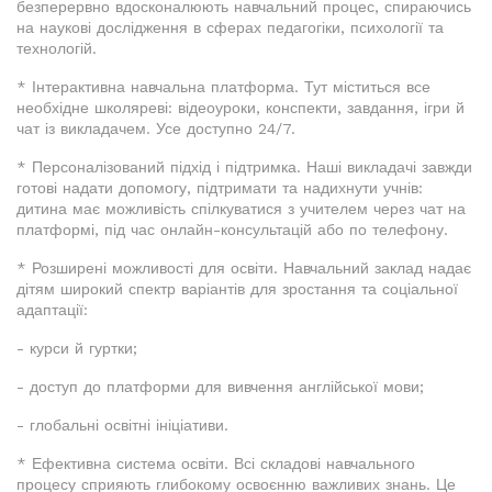
безперервно вдосконалюють навчальний процес, спираючись
на наукові дослідження в сферах педагогіки, психології та
технологій.
* Інтерактивна навчальна платформа. Тут міститься все
необхідне школяреві: відеоуроки, конспекти, завдання, ігри й
чат із викладачем. Усе доступно 24/7.
* Персоналізований підхід і підтримка. Наші викладачі завжди
готові надати допомогу, підтримати та надихнути учнів:
дитина має можливість спілкуватися з учителем через чат на
платформі, під час онлайн-консультацій або по телефону.
* Розширені можливості для освіти. Навчальний заклад надає
дітям широкий спектр варіантів для зростання та соціальної
адаптації:
- курси й гуртки;
- доступ до платформи для вивчення англійської мови;
- глобальні освітні ініціативи.
* Ефективна система освіти. Всі складові навчального
процесу сприяють глибокому освоєнню важливих знань. Це