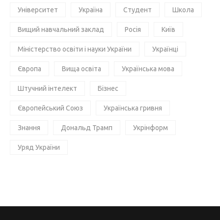
Університет
Україна
Студент
Школа
Вищий навчальний заклад
Росія
Київ
Міністерство освіти і науки України
Українці
Європа
Вища освіта
Українська мова
Штучний інтелект
Бізнес
Європейський Союз
Українська гривня
Знання
Дональд Трамп
Укрінформ
Уряд України