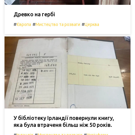
Древко на гербі
#
#
#
Європа
Мистецтво та розваги
Церква
У бібліотеку Ірландії повернули книгу,
яка була втраченя більш ніж 50 років.
#
#
#