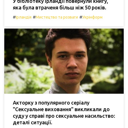
У бібліотеку Ірландії повернули книгу,
яка була втраченя більш ніж 50 років.
#
#
#
Ірландія
Мистецтво та розваги
Укрінформ
Акторку з популярного серіалу
"Сексуальне виховання" викликали до
суду у справі про сексуальне насильство:
деталі ситуації.