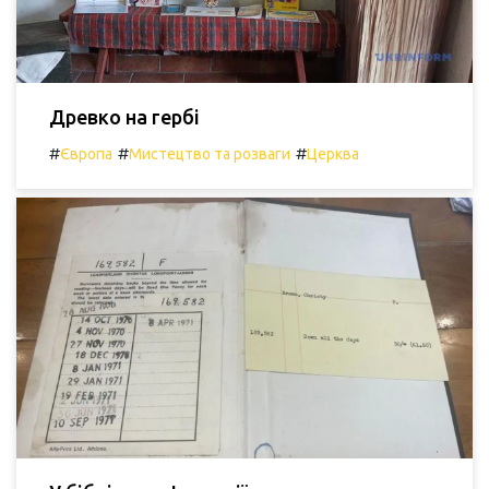
Древко на гербі
#
#
#
Європа
Мистецтво та розваги
Церква