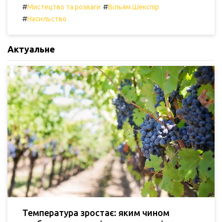
#
#
Мистецтво та розваги
Вільям Шекспір
#
Насильство
Актуальне
Температура зростає: яким чином