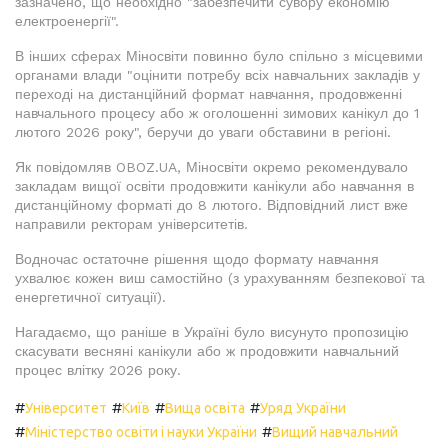
зазначено, що необхідно "забезпечити сувору економію
електроенергії".
В інших сферах Міносвіти повинно було спільно з місцевими
органами влади "оцінити потребу всіх навчальних закладів у
переході на дистанційний формат навчання, продовженні
навчального процесу або ж оголошенні зимових канікул до 1
лютого 2026 року", беручи до уваги обставини в регіоні.
Як повідомляв OBOZ.UA, Міносвіти окремо рекомендувало
закладам вищої освіти продовжити канікули або навчання в
дистанційному форматі до 8 лютого. Відповідний лист вже
направили ректорам університетів.
Водночас остаточне рішення щодо формату навчання
ухвалює кожен виш самостійно (з урахуванням безпекової та
енергетичної ситуації).
Нагадаємо, що раніше в Україні було висунуто пропозицію
скасувати весняні канікули або ж продовжити навчальний
процес влітку 2026 року.
#
#
#
#
Університет
Київ
Вища освіта
Уряд України
#
#
Міністерство освіти і науки України
Вищий навчальний