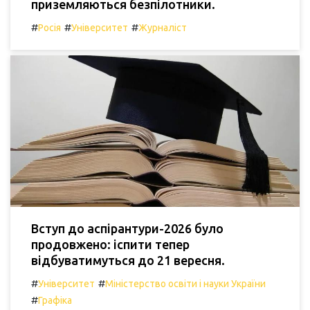
приземляються безпілотники.
#
#
#
Росія
Університет
Журналіст
Вступ до аспірантури-2026 було
продовжено: іспити тепер
відбуватимуться до 21 вересня.
#
#
Університет
Міністерство освіти і науки України
#
Графіка