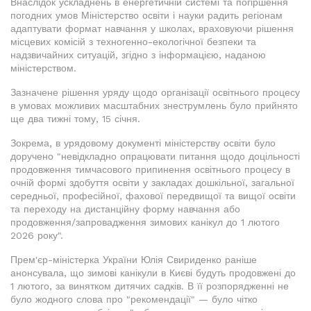
Внаслідок ускладнень в енергетичній системі та погіршення
погодних умов Міністерство освіти і науки радить регіонам
адаптувати формат навчання у школах, враховуючи рішення
місцевих комісій з техногенно-екологічної безпеки та
надзвичайних ситуацій, згідно з інформацією, наданою
міністерством.
Зазначене рішення уряду щодо організації освітнього процесу
в умовах можливих масштабних знеструмлень було прийнято
ще два тижні тому, 15 січня.
Зокрема, в урядовому документі міністерству освіти було
доручено "невідкладно опрацювати питання щодо доцільності
продовження тимчасового припинення освітнього процесу в
очній формі здобуття освіти у закладах дошкільної, загальної
середньої, професійної, фахової передвищої та вищої освіти
та переходу на дистанційну форму навчання або
продовження/запровадження зимових канікул до 1 лютого
2026 року".
Прем'єр-міністерка України Юлія Свириденко раніше
анонсувала, що зимові канікули в Києві будуть продовжені до
1 лютого, за винятком дитячих садків. В її розпорядженні не
було жодного слова про "рекомендації" — було чітко