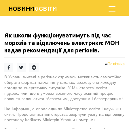
НОВИНИ
ОСВІТИ
Як школи функціонуватимуть під час
морозів та відключень електрики: МОН
надав рекомендації для регіонів.
#
Політика
В Україні вчителі в регіонах отримали можливість самостійно
обирати формат навчання у школах, враховуючи холодну
погоду та енергетичну ситуацію. У Міністерстві освіти
підкреслили, що в умовах воєнного часу освітній процес
повинен залишатися "безпечним, доступним і безперервним".
Цю інформацію оприлюднило Міністерство освіти і науки 30
січня. Представники міністерства звернули увагу на відповідну
постанову Кабінету Міністрів України номер 39.