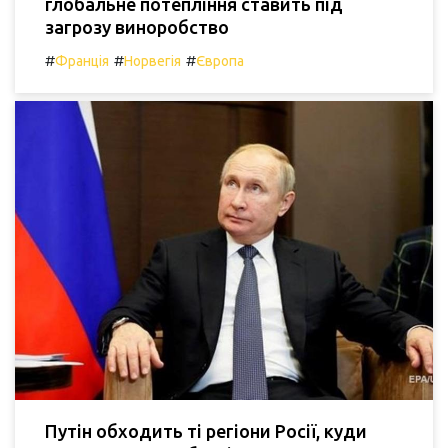
глобальне потепління ставить під
загрозу виноробство
#
#
#
Франція
Норвегія
Європа
Путін обходить ті регіони Росії, куди