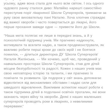
усьому, адже вона стала для нього всім світом. І ось одного
чудового ранку сталося диво: Матвійко нарешті самостійно
переступив поріг лікарняної Школи Супергероїв, тримаючи за
руку свою виховательку пані Наталю. Хоча хлопчик страждає
від важкої хвороби і часто повертається до лікарні, його
перше прохання завжди одне — привести його до Школи.
"Наша мета полягає не лише в передачі знань, а й у
психологічній підтримці учнів. Ми прагнемо надихнути,
мотивувати та вселити надію, а також продемонструвати, як
важливо робити перші кроки до своїх мрій і не боятися
помилок, -- ділиться директорка ДУ 'Школа Супергероїв'
Наталія Жилінська. -- Ми хочемо, щоб час, проведений у
навчальних просторах Школи Супергероїв, став для дітей
місцем безтурботності та радості. Кожен з наших учнів має
свою неповторну історію та таланти, і ми прагнемо їх
помічати та розвивати. Ця подорож у світ знань допомагає
відволіктися від виснажливих обставин і надає сили для
швидшого відновлення. Важливим аспектом нашої роботи є
також підтримка дітей в подоланні освітніх прогалин, які вони
зазнають через війну та хвороби. Деякі з наших маленьких
супергероїв проводять роки в лікарнях, з невеликими
перервами."