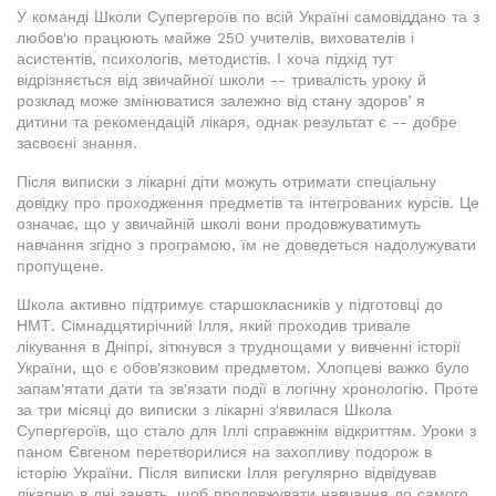
У команді Школи Супергероїв по всій Україні самовіддано та з
любов'ю працюють майже 250 учителів, вихователів і
асистентів, психологів, методистів. І хоча підхід тут
відрізняється від звичайної школи -- тривалість уроку й
розклад може змінюватися залежно від стану здоровʼя
дитини та рекомендацій лікаря, однак результат є -- добре
засвоєні знання.
Після виписки з лікарні діти можуть отримати спеціальну
довідку про проходження предметів та інтегрованих курсів. Це
означає, що у звичайній школі вони продовжуватимуть
навчання згідно з програмою, їм не доведеться надолужувати
пропущене.
Школа активно підтримує старшокласників у підготовці до
НМТ. Сімнадцятирічний Ілля, який проходив тривале
лікування в Дніпрі, зіткнувся з труднощами у вивченні історії
України, що є обов'язковим предметом. Хлопцеві важко було
запам'ятати дати та зв'язати події в логічну хронологію. Проте
за три місяці до виписки з лікарні з'явилася Школа
Супергероїв, що стало для Іллі справжнім відкриттям. Уроки з
паном Євгеном перетворилися на захопливу подорож в
історію України. Після виписки Ілля регулярно відвідував
лікарню в дні занять, щоб продовжувати навчання до самого