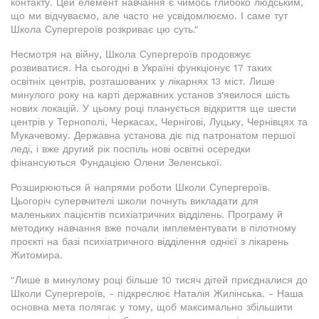
контакту. Цей елемент навчання є чимось глибоко людським,
що ми відчуваємо, але часто не усвідомлюємо. І саме тут
Школа Супергероїв розкриває цю суть."
Несмотря на війну, Школа Супергероїв продовжує
розвиватися. На сьогодні в Україні функціонує 17 таких
освітніх центрів, розташованих у лікарнях 13 міст. Лише
минулого року на карті державних установ з'явилося шість
нових локацій. У цьому році планується відкриття ще шести
центрів у Тернополі, Черкасах, Чернігові, Луцьку, Чернівцях та
Мукачевому. Державна установа діє під патронатом першої
леді, і вже другий рік поспіль нові освітні осередки
фінансуються Фундацією Олени Зеленської.
Розширюються й напрями роботи Школи Супергероїв.
Цьогоріч супервчителі школи почнуть викладати для
маленьких пацієнтів психіатричних відділень. Програму й
методику навчання вже почали імплементувати в пілотному
проєкті на базі психіатричного відділення однієї з лікарень
Житомира.
"Лише в минулому році більше 10 тисяч дітей приєдналися до
Школи Супергероїв, - підкреслює Наталія Жилінська. - Наша
основна мета полягає у тому, щоб максимально збільшити