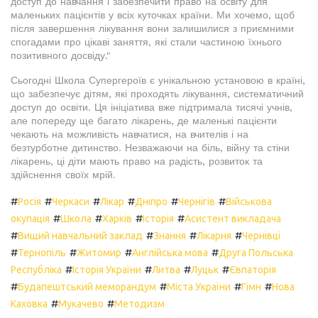
доступ до навчання і забезпечити право на освіту для
маленьких пацієнтів у всіх куточках країни. Ми хочемо, щоб
після завершення лікування вони залишилися з приємними
спогадами про цікаві заняття, які стали частиною їхнього
позитивного досвіду."
Сьогодні Школа Супергероїв є унікальною установою в країні,
що забезпечує дітям, які проходять лікування, систематичний
доступ до освіти. Ця ініціатива вже підтримала тисячі учнів,
але попереду ще багато лікарень, де маленькі пацієнти
чекають на можливість навчатися, на вчителів і на
безтурботне дитинство. Незважаючи на біль, війну та стіни
лікарень, ці діти мають право на радість, розвиток та
здійснення своїх мрій.
#
#
#
#
#
#
Росія
Черкаси
Лікар
Дніпро
Чернігів
Військова
#
#
#
#
окупація
Школа
Харків
Історія
Асистент викладача
#
#
#
#
Вищий навчальний заклад
Знання
Лікарня
Чернівці
#
#
#
#
Тернопіль
Житомир
Англійська мова
Друга Польська
#
#
#
#
Республіка
Історія України
Литва
Луцьк
Євпаторія
#
#
#
#
Будапештський меморандум
Міста України
Гімн
Нова
#
#
Каховка
Мукачево
Методизм