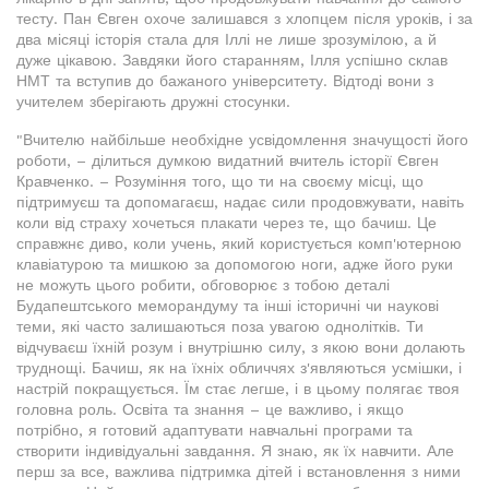
тесту. Пан Євген охоче залишався з хлопцем після уроків, і за
два місяці історія стала для Іллі не лише зрозумілою, а й
дуже цікавою. Завдяки його старанням, Ілля успішно склав
НМТ та вступив до бажаного університету. Відтоді вони з
учителем зберігають дружні стосунки.
"Вчителю найбільше необхідне усвідомлення значущості його
роботи, – ділиться думкою видатний вчитель історії Євген
Кравченко. – Розуміння того, що ти на своєму місці, що
підтримуєш та допомагаєш, надає сили продовжувати, навіть
коли від страху хочеться плакати через те, що бачиш. Це
справжнє диво, коли учень, який користується комп'ютерною
клавіатурою та мишкою за допомогою ноги, адже його руки
не можуть цього робити, обговорює з тобою деталі
Будапештського меморандуму та інші історичні чи наукові
теми, які часто залишаються поза увагою однолітків. Ти
відчуваєш їхній розум і внутрішню силу, з якою вони долають
труднощі. Бачиш, як на їхніх обличчях з'являються усмішки, і
настрій покращується. Їм стає легше, і в цьому полягає твоя
головна роль. Освіта та знання – це важливо, і якщо
потрібно, я готовий адаптувати навчальні програми та
створити індивідуальні завдання. Я знаю, як їх навчити. Але
перш за все, важлива підтримка дітей і встановлення з ними