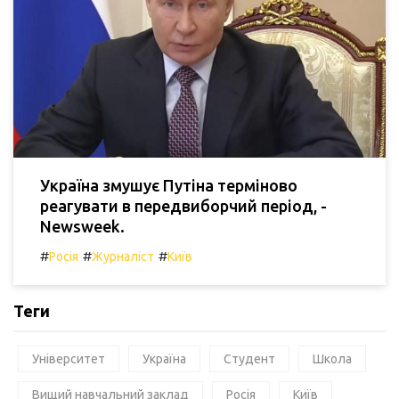
Україна змушує Путіна терміново
реагувати в передвиборчий період, -
Newsweek.
#
#
#
Росія
Журналіст
Київ
Теги
Університет
Україна
Студент
Школа
Вищий навчальний заклад
Росія
Київ