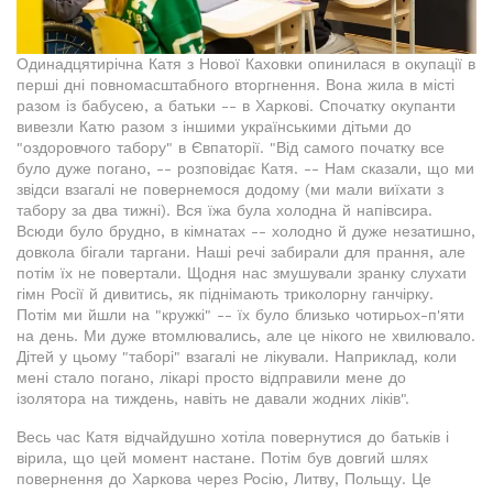
Одинадцятирічна Катя з Нової Каховки опинилася в окупації в
перші дні повномасштабного вторгнення. Вона жила в місті
разом із бабусею, а батьки -- в Харкові. Спочатку окупанти
вивезли Катю разом з іншими українськими дітьми до
"оздоровчого табору" в Євпаторії. "Від самого початку все
було дуже погано, -- розповідає Катя. -- Нам сказали, що ми
звідси взагалі не повернемося додому (ми мали виїхати з
табору за два тижні). Вся їжа була холодна й напівсира.
Всюди було брудно, в кімнатах -- холодно й дуже незатишно,
довкола бігали таргани. Наші речі забирали для прання, але
потім їх не повертали. Щодня нас змушували зранку слухати
гімн Росії й дивитись, як піднімають триколорну ганчірку.
Потім ми йшли на "кружкі" -- їх було близько чотирьох-п'яти
на день. Ми дуже втомлювались, але це нікого не хвилювало.
Дітей у цьому "таборі" взагалі не лікували. Наприклад, коли
мені стало погано, лікарі просто відправили мене до
ізолятора на тиждень, навіть не давали жодних ліків".
Весь час Катя відчайдушно хотіла повернутися до батьків і
вірила, що цей момент настане. Потім був довгий шлях
повернення до Харкова через Росію, Литву, Польщу. Це