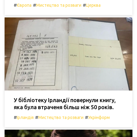
#
#
#
Європа
Мистецтво та розваги
Церква
У бібліотеку Ірландії повернули книгу,
яка була втраченя більш ніж 50 років.
#
#
#
Ірландія
Мистецтво та розваги
Укрінформ