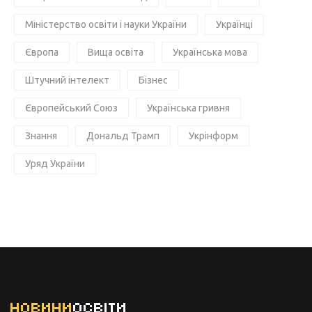
Міністерство освіти і науки України
Українці
Європа
Вища освіта
Українська мова
Штучний інтелект
Бізнес
Європейський Союз
Українська гривня
Знання
Дональд Трамп
Укрінформ
Уряд України
НОВИНИ
ОСВІТИ