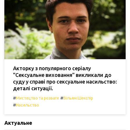
Акторку з популярного серіалу
"Сексуальне виховання" викликали до
суду у справі про сексуальне насильство:
деталі ситуації.
#
#
Мистецтво та розваги
Вільям Шекспір
#
Насильство
Актуальне