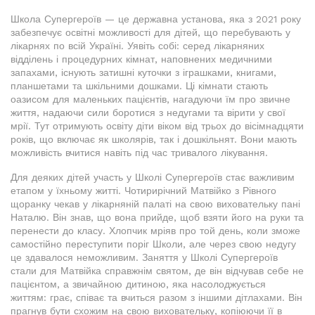
Школа Супергероїв — це державна установа, яка з 2021 року
забезпечує освітні можливості для дітей, що перебувають у
лікарнях по всій Україні. Уявіть собі: серед лікарняних
відділень і процедурних кімнат, наповнених медичними
запахами, існують затишні куточки з іграшками, книгами,
планшетами та шкільними дошками. Ці кімнати стають
оазисом для маленьких пацієнтів, нагадуючи їм про звичне
життя, надаючи сили боротися з недугами та вірити у свої
мрії. Тут отримують освіту діти віком від трьох до вісімнадцяти
років, що включає як школярів, так і дошкільнят. Вони мають
можливість вчитися навіть під час тривалого лікування.
Для деяких дітей участь у Школі Супергероїв стає важливим
етапом у їхньому житті. Чотирирічний Матвійко з Рівного
щоранку чекав у лікарняній палаті на свою виховательку пані
Наталю. Він знав, що вона прийде, щоб взяти його на руки та
перенести до класу. Хлопчик мріяв про той день, коли зможе
самостійно переступити поріг Школи, але через свою недугу
це здавалося неможливим. Заняття у Школі Супергероїв
стали для Матвійка справжнім святом, де він відчував себе не
пацієнтом, а звичайною дитиною, яка насолоджується
життям: грає, співає та вчиться разом з іншими дітлахами. Він
прагнув бути схожим на свою виховательку, копіюючи її в