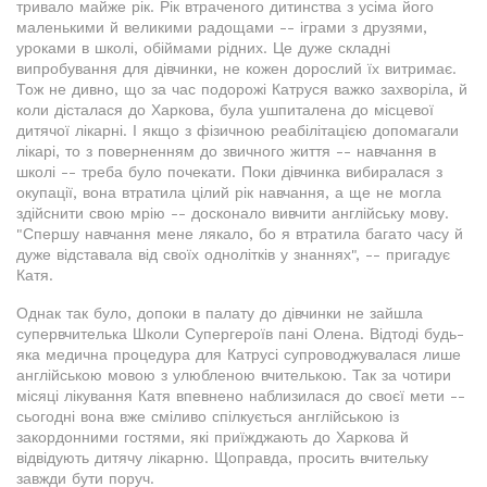
тривало майже рік. Рік втраченого дитинства з усіма його
маленькими й великими радощами -- іграми з друзями,
уроками в школі, обіймами рідних. Це дуже складні
випробування для дівчинки, не кожен дорослий їх витримає.
Тож не дивно, що за час подорожі Катруся важко захворіла, й
коли дісталася до Харкова, була ушпиталена до місцевої
дитячої лікарні. І якщо з фізичною реабілітацією допомагали
лікарі, то з поверненням до звичного життя -- навчання в
школі -- треба було почекати. Поки дівчинка вибиралася з
окупації, вона втратила цілий рік навчання, а ще не могла
здійснити свою мрію -- досконало вивчити англійську мову.
"Спершу навчання мене лякало, бо я втратила багато часу й
дуже відставала від своїх однолітків у знаннях", -- пригадує
Катя.
Однак так було, допоки в палату до дівчинки не зайшла
супервчителька Школи Супергероїв пані Олена. Відтоді будь-
яка медична процедура для Катрусі супроводжувалася лише
англійською мовою з улюбленою вчителькою. Так за чотири
місяці лікування Катя впевнено наблизилася до своєї мети --
сьогодні вона вже сміливо спілкується англійською із
закордонними гостями, які приїжджають до Харкова й
відвідують дитячу лікарню. Щоправда, просить вчительку
завжди бути поруч.