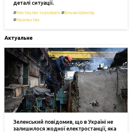
деталі ситуації.
#
#
Мистецтво та розваги
Вільям Шекспір
#
Насильство
Актуальне
Зеленський повідомив, що в Україні не
залишилося жодної електростанції, яка