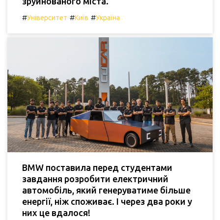
зруйнованого міста.
#
#
#
Університет
Київ
Україна
BMW поставила перед студентами
завдання розробити електричний
автомобіль, який генеруватиме більше
енергії, ніж споживає. І через два роки у
них це вдалося!