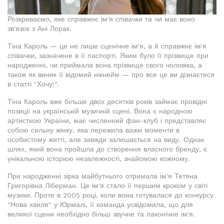
Розкриваємо, яке справжнє ім'я співачки та чи має воно
зв'язок з Ані Лорак.
Тіна Кароль — це не лише сценічне ім'я, а й справжнє ім'я
співачки, зазначене в її паспорті. Яким було її прізвище при
народженні, чи приймала вона прізвище свого чоловіка, а
також як виник її відомий нікнейм — про все це ви дізнаєтеся
в статті "Хочу!".
Тіна Кароль вже більше двох десятків років займає провідні
позиції на українській музичній сцені. Вона є народною
артисткою України, має численний фан-клуб і представляє
собою сильну жінку, яка пережила важкі моменти в
особистому житті, але завжди залишається на виду. Однак
шлях, який вона пройшла до створення власного бренду, є
унікальною історією незалежності, знайомою кожному.
При народженні зірка майбутнього отримала ім'я Тетяна
Григорівна Ліберман. Це ім'я стало її першим кроком у світі
музики. Проте в 2005 році, коли вона готувалася до конкурсу
"Нова хвиля" у Юрмалі, її команда усвідомила, що для
великої сцени необхідно більш звучне та лаконічне ім'я.