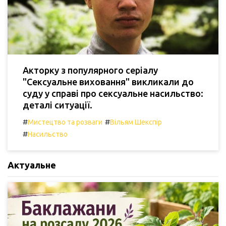
Акторку з популярного серіалу
"Сексуальне виховання" викликали до
суду у справі про сексуальне насильство:
деталі ситуації.
#
#
Мистецтво та розваги
Вільям Шекспір
#
Насильство
Актуальне