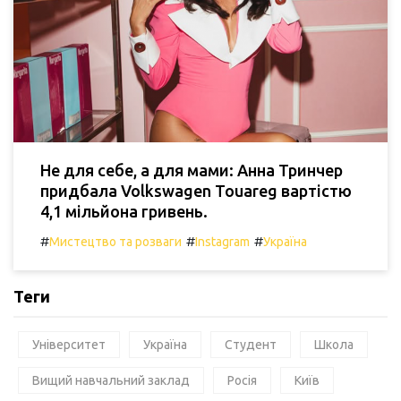
Не для себе, а для мами: Анна Тринчер
придбала Volkswagen Touareg вартістю
4,1 мільйона гривень.
#
#
#
Мистецтво та розваги
Instagram
Україна
Теги
Університет
Україна
Студент
Школа
Вищий навчальний заклад
Росія
Київ