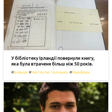
У бібліотеку Ірландії повернули книгу,
яка була втраченя більш ніж 50 років.
#
#
#
Ірландія
Мистецтво та розваги
Укрінформ