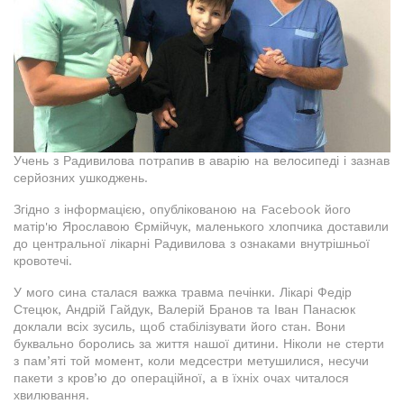
Учень з Радивилова потрапив в аварію на велосипеді і зазнав
серйозних ушкоджень.
Згідно з інформацією, опублікованою на Facebook його
матір'ю Ярославою Єрмійчук, маленького хлопчика доставили
до центральної лікарні Радивилова з ознаками внутрішньої
кровотечі.
У мого сина сталася важка травма печінки. Лікарі Федір
Стецюк, Андрій Гайдук, Валерій Бранов та Іван Панасюк
доклали всіх зусиль, щоб стабілізувати його стан. Вони
буквально боролись за життя нашої дитини. Ніколи не стерти
з пам’яті той момент, коли медсестри метушилися, несучи
пакети з кров’ю до операційної, а в їхніх очах читалося
хвилювання.