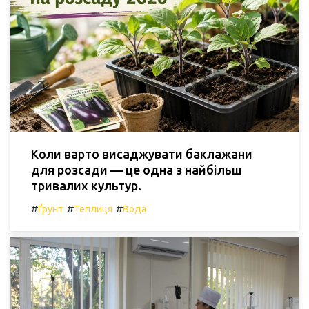
Коли варто висаджувати баклажани
для розсади — це одна з найбільш
тривалих культур.
#
#
#
Ґрунт
Теплиця
Вода