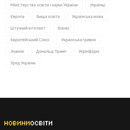
Міністерство освіти і науки України
Українці
Європа
Вища освіта
Українська мова
Штучний інтелект
Бізнес
Європейський Союз
Українська гривня
Знання
Дональд Трамп
Укрінформ
Уряд України
НОВИНИ
ОСВІТИ