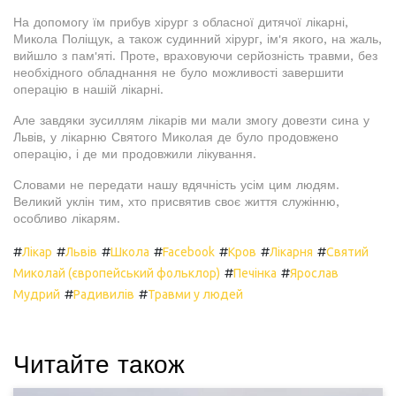
На допомогу їм прибув хірург з обласної дитячої лікарні,
Микола Поліщук, а також судинний хірург, ім'я якого, на жаль,
вийшло з пам'яті. Проте, враховуючи серйозність травми, без
необхідного обладнання не було можливості завершити
операцію в нашій лікарні.
Але завдяки зусиллям лікарів ми мали змогу довезти сина у
Львів, у лікарню Святого Миколая де було продовжено
операцію, і де ми продовжили лікування.
Словами не передати нашу вдячність усім цим людям.
Великий уклін тим, хто присвятив своє життя служінню,
особливо лікарям.
#
#
#
#
#
#
#
Лікар
Львів
Школа
Facebook
Кров
Лікарня
Святий
#
#
Миколай (європейський фольклор)
Печінка
Ярослав
#
#
Мудрий
Радивилів
Травми у людей
Читайте також