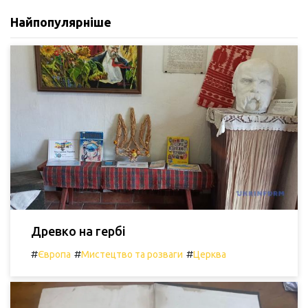
Найпопулярніше
Древко на гербі
#
#
#
Європа
Мистецтво та розваги
Церква