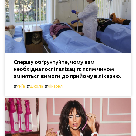
Спершу обґрунтуйте, чому вам
необхідна госпіталізація: яким чином
зміняться вимоги до прийому в лікарню.
#
#
#
Київ
Школа
Лікарня