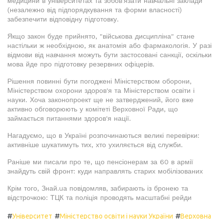
медицини в університетах та зобов'язати навчальні заклади
(незалежно від підпорядкування та форми власності)
забезпечити відповідну підготовку.
Якщо закон буде прийнято, "військова дисципліна" стане
настільки ж необхідною, як анатомія або фармакологія. У разі
відмови від навчання можуть бути застосовані санкції, оскільки
мова йде про підготовку резервних офіцерів.
Рішення повинні бути погоджені Міністерством оборони,
Міністерством охорони здоров'я та Міністерством освіти і
науки. Хоча законопроект ще не затверджений, його вже
активно обговорюють у комітеті Верховної Ради, що
займається питаннями здоров'я нації.
Нагадуємо, що в Україні розпочинаються великі перевірки:
активніше шукатимуть тих, хто ухиляється від служби.
Раніше ми писали про те, що пенсіонерам за 60 в армії
знайдуть свій фронт: куди направлять старих мобілізованих
Крім того, Знай.ua повідомляв, забирають із бронею та
відстрочкою: ТЦК та поліція проводять масштабні рейди
#
#
#
Університет
Міністерство освіти і науки України
Верховна