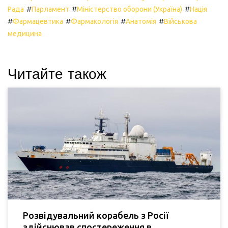
#
#
#
Рада
Парламент
Міністерство оборони (Україна)
Нація
#
#
#
#
Фармацевтика
Фармакологія
Анатомія
Військова
медицина
Читайте також
Розвідувальний корабель з Росії
здійснював спостереження в