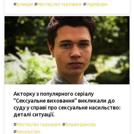
#
#
#
Ірландія
Мистецтво та розваги
Укрінформ
Акторку з популярного серіалу
"Сексуальне виховання" викликали до
суду у справі про сексуальне насильство:
деталі ситуації.
#
#
Мистецтво та розваги
Вільям Шекспір
#
Насильство