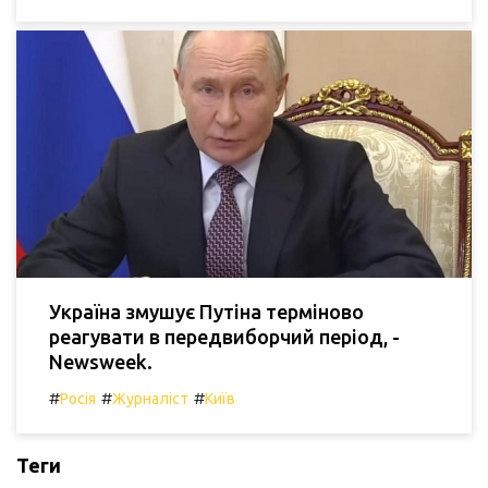
Україна змушує Путіна терміново
реагувати в передвиборчий період, -
Newsweek.
#
#
#
Росія
Журналіст
Київ
Теги