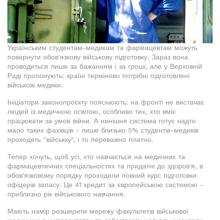
Українським студентам-медикам та фармацевтам можуть
повернути обов'язкову військову підготовку. Зараз вона
проводиться лише за бажанням і за гроші, але у Верховній
Раді пропонують: країні терміново потрібні підготовлені
військові медики.
Ініціатори законопроєкту пояснюють: на фронті не вистачає
людей із медичною освітою, особливо тих, хто вміє
працювати за умов війни. А нинішня система готує надто
мало таких фахівців - лише близько 5% студентів-медиків
проходять "військку", і то переважно платно.
Тепер хочуть, щоб усі, хто навчається на медичних та
фармацевтичних спеціальностях та придатні до здоров'я, в
обов'язковому порядку проходили повний курс підготовки
офіцерів запасу. Це 41 кредит за європейською системою -
приблизно рік військового навчання.
Мають намір розширити мережу факультетів військової