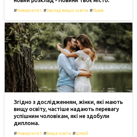
#
#
#
Університет
Заклад вищої освіти
Львів
Згідно з дослідженням, жінки, які мають
вищу освіту, частіше надають перевагу
успішним чоловікам, які не здобули
диплома.
#
#
#
Університет
Вища освіта
Шлюб