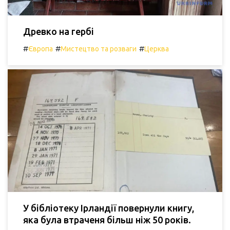
Древко на гербі
#
#
#
Європа
Мистецтво та розваги
Церква
У бібліотеку Ірландії повернули книгу,
яка була втраченя більш ніж 50 років.