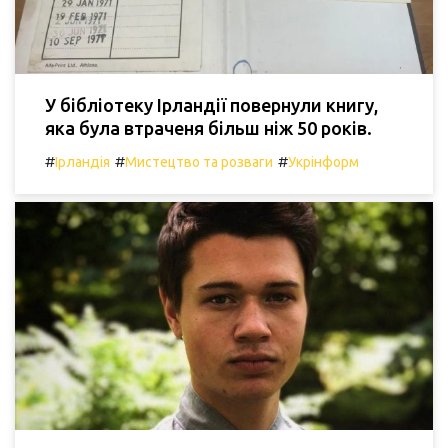
У бібліотеку Ірландії повернули книгу,
яка була втраченя більш ніж 50 років.
#
#
#
Ірландія
Мистецтво та розваги
Укрінформ