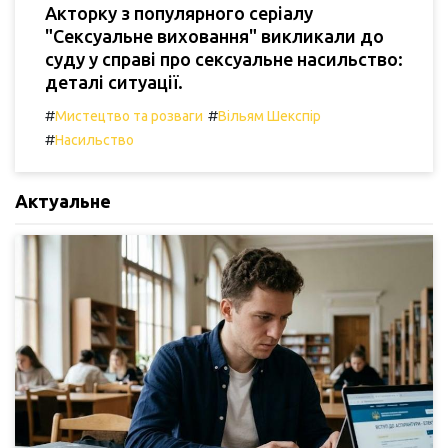
Акторку з популярного серіалу
"Сексуальне виховання" викликали до
суду у справі про сексуальне насильство:
деталі ситуації.
#
#
Мистецтво та розваги
Вільям Шекспір
#
Насильство
Актуальне