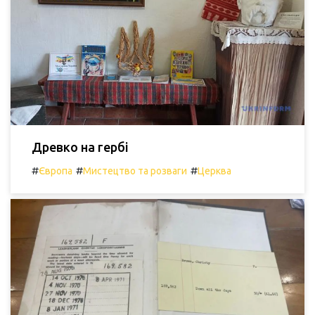
Древко на гербі
#
#
#
Європа
Мистецтво та розваги
Церква