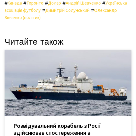
#
#
#
#
#
Канада
Торонто
Долар
Андрій Шевченко
Українська
#
#
асоціація футболу
Димитрій Солунський
Олександр
Зінченко (політик)
Читайте також
Розвідувальний корабель з Росії
здійснював спостереження в