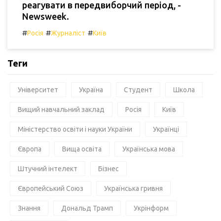
реагувати в передвиборчий період, -
Newsweek.
#
#
#
Росія
Журналіст
Київ
Теги
Університет
Україна
Студент
Школа
Вищий навчальний заклад
Росія
Київ
Міністерство освіти і науки України
Українці
Європа
Вища освіта
Українська мова
Штучний інтелект
Бізнес
Європейський Союз
Українська гривня
Знання
Дональд Трамп
Укрінформ