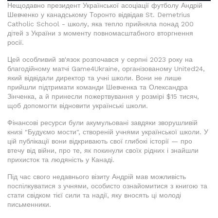
Нещодавно президент Української асоціації футболу Андрій
Шевченко у канадському Торонто відвідав St. Demetrius
Catholic School - школу, яка тепло прийняла понад 200
дітей з України з моменту повномасштабного вторгнення
росії.
Цей особливий зв'язок розпочався у серпні 2023 року на
благодійному матчі Game4Ukraine, організованому United24,
який відвідали директор та учні школи. Вони не лише
прийшли підтримати команди Шевченка та Олександра
Зінченка, а й принесли пожертвування у розмірі $15 тисяч,
щоб допомогти відновити українські школи.
Фінансові ресурси були акумульовані завдяки зворушливій
книзі "Будуємо мости", створеній учнями української школи. У
цій публікації вони відкривають свої глибокі історії — про
втечу від війни, про те, як покинули своїх рідних і знайшли
прихисток та людяність у Канаді.
Під час свого недавнього візиту Андрій мав можливість
поспілкуватися з учнями, особисто ознайомитися з книгою та
стати свідком тієї сили та надії, яку вносять ці молоді
письменники.