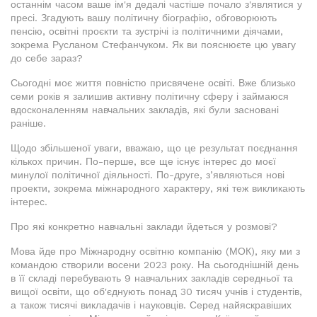
останнім часом ваше ім'я дедалі частіше почало з'являтися у
пресі. Згадують вашу політичну біографію, обговорюють
пенсію, освітні проєкти та зустрічі із політичними діячами,
зокрема Русланом Стефанчуком. Як ви пояснюєте цю увагу
до себе зараз?
Сьогодні моє життя повністю присвячене освіті. Вже близько
семи років я залишив активну політичну сферу і займаюся
вдосконаленням навчальних закладів, які були засновані
раніше.
Щодо збільшеної уваги, вважаю, що це результат поєднання
кількох причин. По-перше, все ще існує інтерес до моєї
минулої політичної діяльності. По-друге, з’являються нові
проекти, зокрема міжнародного характеру, які теж викликають
інтерес.
Про які конкретно навчальні заклади йдеться у розмові?
Мова йде про Міжнародну освітню компанію (МОК), яку ми з
командою створили восени 2023 року. На сьогоднішній день
в її складі перебувають 9 навчальних закладів середньої та
вищої освіти, що об'єднують понад 30 тисяч учнів і студентів,
а також тисячі викладачів і науковців. Серед найяскравіших