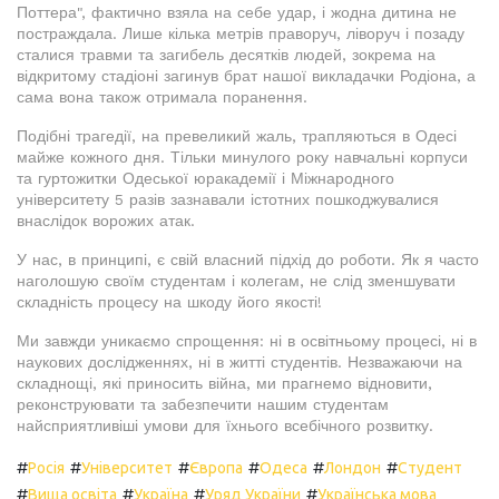
Поттера", фактично взяла на себе удар, і жодна дитина не
постраждала. Лише кілька метрів праворуч, ліворуч і позаду
сталися травми та загибель десятків людей, зокрема на
відкритому стадіоні загинув брат нашої викладачки Родіона, а
сама вона також отримала поранення.
Подібні трагедії, на превеликий жаль, трапляються в Одесі
майже кожного дня. Тільки минулого року навчальні корпуси
та гуртожитки Одеської юракадемії і Міжнародного
університету 5 разів зазнавали істотних пошкоджувалися
внаслідок ворожих атак.
У нас, в принципі, є свій власний підхід до роботи. Як я часто
наголошую своїм студентам і колегам, не слід зменшувати
складність процесу на шкоду його якості!
Ми завжди уникаємо спрощення: ні в освітньому процесі, ні в
наукових дослідженнях, ні в житті студентів. Незважаючи на
складнощі, які приносить війна, ми прагнемо відновити,
реконструювати та забезпечити нашим студентам
найсприятливіші умови для їхнього всебічного розвитку.
#
#
#
#
#
#
Росія
Університет
Європа
Одеса
Лондон
Студент
#
#
#
#
Вища освіта
Україна
Уряд України
Українська мова