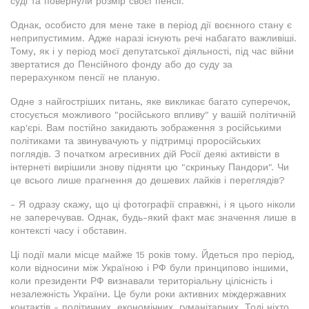
суді та повернули розмір своєї пенсії.
Однак, особисто для мене таке в період дії воєнного стану є
неприпустимим. Адже наразі існують речі набагато важливіші.
Тому, як і у період моєї депутатської діяльності, під час війни
звертатися до Пенсійного фонду або до суду за
перерахунком пенсії не планую.
Одне з найгостріших питань, яке викликає багато суперечок,
стосується можливого "російського впливу" у вашій політичній
кар'єрі. Вам постійно закидають зображення з російськими
політиками та звинувачують у підтримці проросійських
поглядів. З початком агресивних дій Росії деякі активісти в
інтернеті вирішили знову підняти цю "скриньку Пандори". Чи
це всього лише прагнення до дешевих лайків і переглядів?
- Я одразу скажу, що ці фотографії справжні, і я цього ніколи
не заперечував. Однак, будь-який факт має значення лише в
контексті часу і обставин.
Ці події мали місце майже 15 років тому. Йдеться про період,
коли відносини між Україною і РФ були принципово іншими,
коли президенти РФ визнавали територіальну цілісність і
незалежність України. Це були роки активних міждержавних
контактів - політичних, економічних, гуманітарних. Тоді ніхто