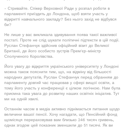
- Стривайте. Спікер Верховної Ради у розпал роботи в
парламенті приїздить до Лондона, щоб взяти участь у
відкритті навчального закладу? Без нього захід не відбувся
би?
Не лише у вас викликала здивування поява такої важливої
постаті. Проте не слід шукати політичні підтексти в цій події.
Руслан Стефанчук здійснив офіційний візит до Великої
Британії, де його особисто зустрів Прем'єр-міністр
Сполученого Королівства.
Його увагу до відкриття українського університету у Лондоні
можна також пояснити тим, що, на відміну від більшості
народних депутатів, Руслан Стефанчук перед обранням до
парламенту довгий час працював у сфері вищої освіти, а
тому його участь у конференції є цілком логічною. Нам була
приємна така увага до розвитку наших освітніх ініціатив. Тут
ми на одній хвилі.
Останнім часом в медіа активно піднімається питання щодо
величини вашої пенсії. Хочу нагадати, що Пенсійний фонд
щомісяця перераховував вам близько 246 тисяч гривень,
однак згодом цей показник зменшили до 51 тисячі. Як ви