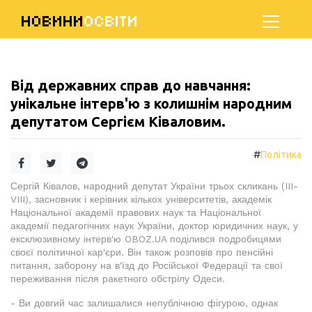
НОВИНИ
ОСВІТИ
Від державних справ до навчання:
унікальне інтерв'ю з колишнім народним
депутатом Сергієм Ківаловим.
#
Політика
Сергій Ківалов, народний депутат України трьох скликань (III-
VIII), засновник і керівник кількох університетів, академік
Національної академії правових наук та Національної
академії педагогічних наук України, доктор юридичних наук, у
ексклюзивному інтерв'ю OBOZ.UA поділився подробицями
своєї політичної кар'єри. Він також розповів про пенсійні
питання, заборону на в'їзд до Російської Федерації та свої
переживання після ракетного обстрілу Одеси.
- Ви довгий час залишалися непублічною фігурою, однак