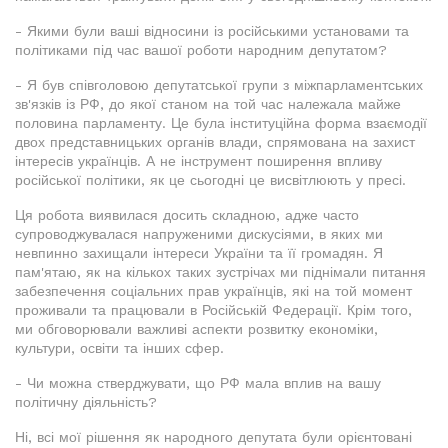
- Якими були ваші відносини із російськими установами та
політиками під час вашої роботи народним депутатом?
- Я був співголовою депутатської групи з міжпарламентських
зв'язків із РФ, до якої станом на той час належала майже
половина парламенту. Це була інституційна форма взаємодії
двох представницьких органів влади, спрямована на захист
інтересів українців. А не інструмент поширення впливу
російської політики, як це сьогодні це висвітлюють у пресі.
Ця робота виявилася досить складною, адже часто
супроводжувалася напруженими дискусіями, в яких ми
невпинно захищали інтереси України та її громадян. Я
пам'ятаю, як на кількох таких зустрічах ми піднімали питання
забезпечення соціальних прав українців, які на той момент
проживали та працювали в Російській Федерації. Крім того,
ми обговорювали важливі аспекти розвитку економіки,
культури, освіти та інших сфер.
- Чи можна стверджувати, що РФ мала вплив на вашу
політичну діяльність?
Ні, всі мої рішення як народного депутата були орієнтовані