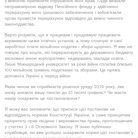
з вимогою припинити порушення моїх прав. Суди визнали
неправомірною відмову Пенсійного фонду у здійсненні
перерахунку мого грошового забезпечення і зобов'язали
орган провести перерахунок відповідно до вимог чинного
законодавства.
Варто розуміти, що я працював і продовжую працювати
керівником низки освітніх установ, а тому сплачую зі свої
заробітної плати мільйонні податки і збори щорічно. Я вже не
говорю про кошти, які перераховують до державного бюджету
засновані мною корпоративні, недержавні, заклади освіти.
Лише Міжнародний університет за роки війни сплатив близько
100 мільйонів гривень податками та зборами. Це пряма
допомога Україні у період війни.
Яким чином ви сприймаєте рішення уряду 2025 року, яке
знову знизило вашу пенсію до 51 тисячі гривень? Чи маєте
намір оскаржити це постановлення?
Я можу вас запевнити, що приписи цієї постанови не
відповідають нормам Конституції України, а саме принципам
пріоритету прав людини і верховенства права, проголошеним
у статтях 3 і 8 Основного Закону. Я знаю публічних
службовців, які вже успішно оскаржили норми цієї постанови у