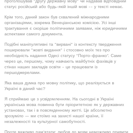
проголошував "другу державну мову" чи надавав відповідний
статус російській або будь-якій іншій мові -- у тексті немає.
Крім того, даний закон був схвалений міжнародними
організаціями, зокрема Венеціанською комісією. Усі інші
трактування є скоріше політичними заявами, ніж юридичними
аспектами самого документа.
Подібні маніпулятивні та "вирвані" із контексту твердження
поширювали "жовті видання" і стосовно моїх тез про
необхідність надання Одесі статусу "Порто-франко". Саме
через це, першому, чому навчають майбутніх фахівців у
стінах наших закладів освіти - це працювати із
першоджерелами.
Яка ваша думка про мовну політику, що реалізується в
Україні в даний час?
Я сприймаю це з усвідомленням. На сьогодні в Україні
українська мова повинна бути пріоритетною як у державних
установах, так і в повсякденному житті. Це абсолютно
зрозуміло — ми стоїмо на захисті нашої країни, її
незалежності та культурної самобутності.
Проте важливо пам'ятати: любов до мови неможливо привити