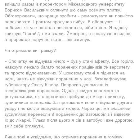
вийшли разом із проректором Міжнародного університету
Борисом Васильєвим оглянути цю саму розмиту плитку.
Обговорювали, що краще зробити - ремонтувати чи повністю
перекривати. І раптом пролунав вибух. Я обернувся - і
побачив, як усе навколо розлітається, ніби в кіно. Я одразу
крикнув: "Лягай!", і ми впали. Ймовірно, я зреагував швидше,
а проректор поруч не встиг - він загинув.
Чи отримали ви травму?
- Спочатку не відчував нічого - був у стані афекту. Все горіло,
навкруги лежало багато поранених працівників Університету
та просто відпочиваючих. У шоковому стані я піднявся на
ноги, навіть не відчувши поранення у нозі. Зателефонував
губернатору Олегу Кіперу. Попросив допомогти із
госпіталізацією поранених. Однак, швидка допомога та
рятувальники, які оперативно прибули до місця прильоту,
зупинилися неподалік. За протоколом вони очікували другого
удару і не могли евакуювати людей. Через це, ми власними
зусиллями перенесли 8 поранених до автомобілів і відвезли
їх до лікарні. Тільки після цього я сів в автобус і вже дорогою
зміг себе оглянути.
Лише тоді я усвідомив, що отримав поранення в гомілку.