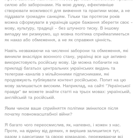
силою або заборонами. На мою думку, ефективніше
створювати можливості для вивчення та практики мови, а не
піддавати громадян санкціям. Тільки так протягом років
можна сформувати в українців щире бажання зберегти своє -
мову, культуру, традиції - без штучного тиску. В іншому
випадку ми ризикуємо, що мовна політика сприйматиметься
як наказ або обмеження, а не як справжня цінність.
Навіть незважаючи на численні заборони та обмеження, які
виникли внаслідок воєнного стану, українці все ще активно
використовують російську мову. Це можна побачити на
прикладі багатьох центральних українських видань та
телеграм-каналів з мільйонними підписниками, які
продовжують публікувати контент російською. Попит на цю
мову залишається високим. Наприклад, на сайті "Української
правди" ви можете знайти статті на трьох мовах: українській,
англійській та російській.
Яким чином ваше сприйняття політики змінилося після
початку повномасштабної війни?
Я багато чого переосмислив, як, напевно, і кожен з нас.
Проте, на відміну від деяких, я вирішив залишитися тут,
разом з одеситами та своєю командою, переживаючи всі