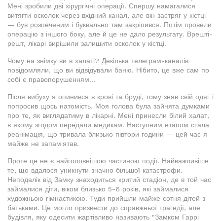
Мені зробили дві хірургічні операції. Спершу намагалися
витягти осколок через вхідний канал, але він застряг у кістці
— був розпеченим і буквально там закріпився. Потім провели
операцію з іншого боку, але й це не дало результату. Врешті-
решт, лікарі вирішили залишити осколок у кістці.
Чому на знімку ви в халаті? Декілька телеграм-каналів
повідомляли, що ви відвідували баню. Нібито, це вже сам по
собі є правопорушенням...
Після вибуху я опинився в крові та бруді, тому зняв свій одяг і
попросив щось натомість. Моя голова була зайнята думками
про те, як виглядатиму в лікарні. Мені принесли білий халат,
в якому згодом передали медикам. Наступним етапом стала
реанімація, що тривала близько півтори години — цей час я
майже не запам'ятав.
Проте це не є найголовнішою частиною події. Найважливіше
те, що вдалося уникнути значно більшої катастрофи.
Неподалік від Замку знаходиться критий стадіон, де в той час
займалися діти, віком близько 5-6 років, які займалися
художньою гімнастикою. Туди прийшли майже сотня дітей з
батьками. Це могло призвести до справжньої трагедії, але
будівля, яку одесити жартівливо називають "Замком Гаррі