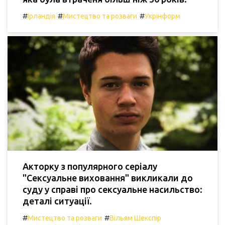
#
#
#
Ірландія
Мистецтво та розваги
Укрінформ
Акторку з популярного серіалу
"Сексуальне виховання" викликали до
суду у справі про сексуальне насильство:
деталі ситуації.
#
#
Мистецтво та розваги
Вільям Шекспір