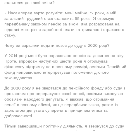
ставитеся до такої зміни?
- Насамперед варто розуміти: мені майже 72 роки, а мій
загальний трудовий стаж становить 55 років. Я отримую
передбачену законом пенсію за віком, яка розрахована на
підставі мого рівня заробітної плати та тривалості страхового
стажу.
Чому ви вирішили подати позов до суду в 2020 році?
У 2014 році мені було нараховано пенсію за досягнення віку.
Проте, впродовж наступних шести років я отримував
фінансову підтримку не в повному розмірі, оскільки Пенсійний
фонд неправильно інтерпретував положення діючого
законодавства.
До 2020 року я не звертався до пенсійного фонду або суду з
проханням про перерахунок своєї пенсії, оскільки виконував
обов'язки народного депутата. Я вважав, що отримання
пенсії в повному обсязі, як це передбачає закон, разом із
зарплатою депутата суперечить принципам етики та
доброчесності.
Тільки завершивши політичну діяльність, я звернувся до суду