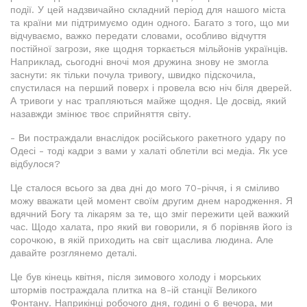
події. У цей надзвичайно складний період для нашого міста
та країни ми підтримуємо один одного. Багато з того, що ми
відчуваємо, важко передати словами, особливо відчуття
постійної загрози, яке щодня торкається мільйонів українців.
Наприклад, сьогодні вночі моя дружина знову не змогла
заснути: як тільки почула тривогу, швидко підскочила,
спустилася на перший поверх і провела всю ніч біля дверей.
А тривоги у нас трапляються майже щодня. Це досвід, який
назавжди змінює твоє сприйняття світу.
- Ви постраждали внаслідок російського ракетного удару по
Одесі - тоді кадри з вами у халаті облетіли всі медіа. Як усе
відбулося?
Це сталося всього за два дні до мого 70-річчя, і я сміливо
можу вважати цей момент своїм другим днем народження. Я
вдячний Богу та лікарям за те, що зміг пережити цей важкий
час. Щодо халата, про який ви говорили, я б порівняв його із
сорочкою, в якій приходить на світ щаслива людина. Але
давайте розглянемо деталі.
Це був кінець квітня, після зимового холоду і морських
штормів постраждала плитка на 8-ій станції Великого
Фонтану. Наприкінці робочого дня, годині о 6 вечора, ми