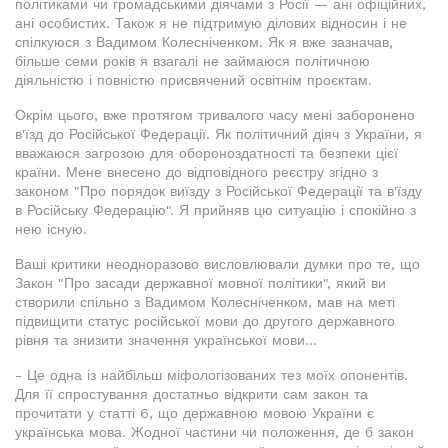
політиками чи громадськими діячами з Росії — ані офіційних,
ані особистих. Також я не підтримую ділових відносин і не
спілкуюся з Вадимом Колесніченком. Як я вже зазначав,
більше семи років я взагалі не займаюся політичною
діяльністю і повністю присвячений освітнім проєктам.
Окрім цього, вже протягом тривалого часу мені заборонено
в'їзд до Російської Федерації. Як політичний діяч з України, я
вважаюся загрозою для обороноздатності та безпеки цієї
країни. Мене внесено до відповідного реєстру згідно з
законом "Про порядок виїзду з Російської Федерації та в'їзду
в Російську Федерацію". Я прийняв цю ситуацію і спокійно з
нею існую.
Ваші критики неодноразово висловлювали думки про те, що
Закон "Про засади державної мовної політики", який ви
створили спільно з Вадимом Колесніченком, мав на меті
підвищити статус російської мови до другого державного
рівня та знизити значення української мови...
- Це одна із найбільш міфологізованих тез моїх опонентів.
Для її спростування достатньо відкрити сам закон та
прочитати у статті 6, що державною мовою України є
українська мова. Жодної частини чи положення, де б закон