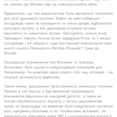
не уявляв, що Москва піде на повномасштабну війну.
Підкреслюю, що такі взаємозв'язки були звичайною практикою
для всієї державної політики. Навіть на рівні найвищих
посадовців, таких як президенти та члени урядів, відбувалися
регулярні зустрічі, а між державами існували потужні
економічні та гуманітарні зв'язки. Пригадайте, скільки разів
Президент України Леонід Кучма відвідував Росію та її вищих
посадовців. І не забудьте, куди був перший міжнародний візит
іншого нашого Президента Віктора Ющенка? Саме до
Москви.
Пасажирські перевезення між Москвою та Львовом,
безумовно, були одним із найдоходніших напрямків для
Укрзалізниці. Чи можливо зараз уявити собі таку ситуацію - це
питання залишається відкритим.
Таким чином, враховуючи багатогранність зовнішньої політики
України в той період, я був змушений підтримувати
різноманітні відносини як народний депутат, а також як
голова парламентського комітету з питань верховенства
права та правосуддя. Ці взаємодії були невід'ємною частиною
моїх офіційних обов'язків, а не "особистими зв'язками", як
намагаються трактувати деякі ЗМІ у сьогоднішньому контексті.