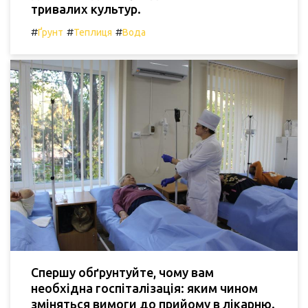
тривалих культур.
#
#
#
Ґрунт
Теплиця
Вода
Спершу обґрунтуйте, чому вам
необхідна госпіталізація: яким чином
зміняться вимоги до прийому в лікарню.