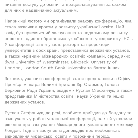
питання доступу до освіти та працевлаштування за фахом
для них є надзвичайно актуальним.
Наприкінці лютого ми організували знакову конференцію, яка
стала важливим кроком у розвитку української освіти. Цей
захід був присвячений заснуванню та подальшому розвитку
першого і єдиного британсько-українського університету IHCL.
У конференції взяли участь ректори та проректори
університетів з обох країн, представники державних установ,
а також керівники міжнародних освітніх компаній, серед яких
були University of Westminster, Birkbeck, University of
London, London South Bank University та багато інших.
Зокрема, учасників конференції вітали представники з Офісу
Прем'єр-міністра Великої Британії Кір Стармер, Голова
Верховної Ради України, академік Руслан Стефанчук, а також
представники Міністерства освіти і науки України та інших
державних установ.
Руслан Стефанчук, до речі, особисто приїздив до Лондону та
взяв участь у роботі установчої конференції, на якій ухвалили
рішення про заснування Міжнародного гуманітарного коледжу
Лондон. Тоді він виступив із доповіддю про необхідність
відновлення української освіти у повоєнний період.