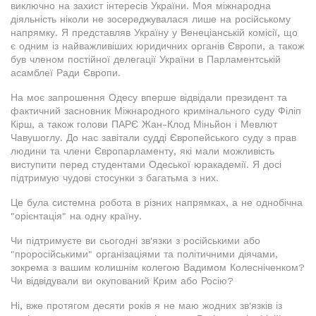
виключно на захист інтересів України. Моя міжнародна
діяльність ніколи не зосереджувалася лише на російському
напрямку. Я представляв Україну у Венеціанській комісії, що
є одним із найважливіших юридичних органів Європи, а також
був членом постійної делегації України в Парламентській
асамблеї Ради Європи.
На моє запрошення Одесу вперше відвідали президент та
фактичний засновник Міжнародного кримінального суду Філіп
Кірш, а також голови ПАРЄ Жан-Клод Міньйон і Мевлют
Чавушоглу. До нас завітали судді Європейського суду з прав
людини та члени Європарламенту, які мали можливість
виступити перед студентами Одеської юракадемії. Я досі
підтримую чудові стосунки з багатьма з них.
Це була системна робота в різних напрямках, а не однобічна
"орієнтація" на одну країну.
Чи підтримуєте ви сьогодні зв'язки з російськими або
"проросійськими" організаціями та політичними діячами,
зокрема з вашим колишнім колегою Вадимом Колесніченком?
Чи відвідували ви окупований Крим або Росію?
Ні, вже протягом десяти років я не маю жодних зв'язків із