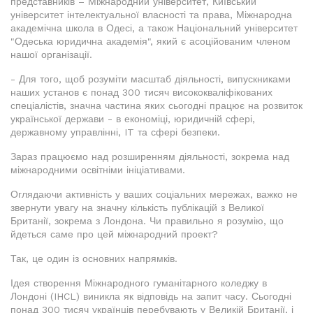
представників – Міжнародний університет, Київський
університет інтелектуальної власності та права, Міжнародна
академічна школа в Одесі, а також Національний університет
"Одеська юридична академія", який є асоційованим членом
нашої організації.
- Для того, щоб розуміти масштаб діяльності, випускниками
наших установ є понад 300 тисяч висококваліфікованих
спеціалістів, значна частина яких сьогодні працює на розвиток
української держави - в економіці, юридичній сфері,
державному управлінні, IT та сфері безпеки.
Зараз працюємо над розширенням діяльності, зокрема над
міжнародними освітніми ініціативами.
Оглядаючи активність у ваших соціальних мережах, важко не
звернути увагу на значну кількість публікацій з Великої
Британії, зокрема з Лондона. Чи правильно я розумію, що
йдеться саме про цей міжнародний проект?
Так, це один із основних напрямків.
Ідея створення Міжнародного гуманітарного коледжу в
Лондоні (IHCL) виникла як відповідь на запит часу. Сьогодні
понад 300 тисяч українців перебувають у Великій Британії, і