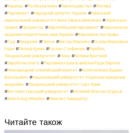
#
#
#
#
Українці
Російська мова
Законодавство
Москва
#
#
#
Парламент
Народний депутат України
Київський
#
національний університет імені Тараса Шевченка
Українська
#
#
#
гривня
Проректор
Європейський парламент
Національна
#
академія педагогічних наук України
Верховенство права
#
#
#
#
#
Суд
Академік
Пенсія
Віктор Ющенко
Голова Верховної
#
#
#
Ради
Леонід Кучма
Руслан Стефанчук
Біркбек,
#
#
Лондонський університет
Чому
Велика Британія
#
#
Заробітна плата
Парламентська асамблея Ради Європи
#
#
Міжнародний олімпійський комітет
Колесніченко Вадим
#
Васильович
Національний університет «Одеська юридична
#
академія»
Лондонський університет Саут-Банк
#
#
Вестмінстерський університет
Великий Фонтан (Одеса)
#
#
Жан-Клод Міньйон
Мевлют Чавушоглу
Читайте також