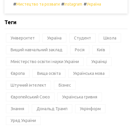
#
#
#
Мистецтво та розваги
Instagram
Україна
Теги
Університет
Україна
Студент
Школа
Вищий навчальний заклад
Росія
Київ
Міністерство освіти і науки України
Українці
Європа
Вища освіта
Українська мова
Штучний інтелект
Бізнес
Європейський Союз
Українська гривня
Знання
Дональд Трамп
Укрінформ
Уряд України