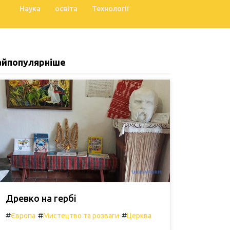
Наука
освіта
Технології
айпопулярніше
Древко на гербі
#
#
#
Європа
Мистецтво та розваги
Церква