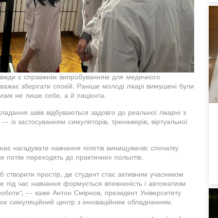
авжди є справжнім випробуванням для медичного
важає зберігати спокій. Раніше молоді лікарі вимушені були
зик не лише себе, а й пацієнта.
акладання швів відбуваються задовго до реальної лікарні з
-- із застосуванням симуляторів, тренажерів, віртуальної
нає нагадувати навчання пілотів винищувачів: спочатку
е потім переходять до практичних польотів.
сіб створити простір, де студент стає активним учасником
 Ще під час навчання формується впевненість і автоматизм
роботи", -- каже Антон Смірнов, президент Університету
цює симуляційний центр з інноваційним обладнанням.