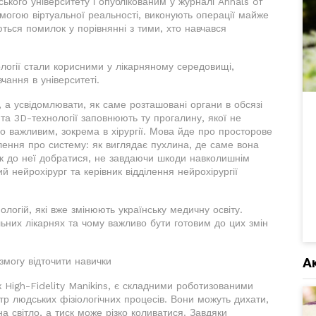
кого університету і опублікованим у журналі Annals of
помогою віртуальної реальності, виконують операції майже
ться помилок у порівнянні з тими, хто навчався
ології стали корисними у лікарняному середовищі,
чання в університеті.
а усвідомлювати, як саме розташовані органи в обсязі
та 3D-технології заповнюють ту прогалину, якої не
но важливим, зокрема в хірургії. Мова йде про просторове
лення про систему: як виглядає пухлина, де саме вона
 як до неї добратися, не завдаючи шкоди навколишнім
 нейрохірург та керівник відділення нейрохірургії
нологій, які вже змінюють українську медичну освіту.
ьних лікарнях та чому важливо бути готовим до цих змін
А
змогу відточити навички
як High-Fidelity Manikins, є складними роботизованими
тр людських фізіологічних процесів. Вони можуть дихати,
на світло, а тиск може різко коливатися. Завдяки