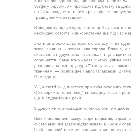
Згідно з дослідженням, проведеним вченими Єльсь
Surgery, хірурги, які проходять підготовку за до
на 30% швидше та в шість разів рідше припускаю
традиційними методами.
В кінцевому підсумку, для того щоб сучасні техн
необхідно освоїти їх використання ще під час нав
Знати анатомію за допомогою атласу — це одне, 
живої людини — зовсім інша справа. Власне, VR 
вистачає в підручниках чи атласах, і це є критич
сприйняття. Саме воно надає лікарю цілісне уяв
розташована, які структури її оточують, а також
тканинам, — розповідає Павло Плавський, дитячий
Охматдиту.
У цій статті ви дізнаєтеся про вісім основних тех
Обговоримо, які інновації впроваджуються в реал
ще зі студентських років.
8 допоміжних інноваційних технологій, які дають 
Високореалістичні симулятори пацієнтів, відомі 
системами, які здатні відтворювати широкий спек
їхній серцевий ритм змінюється, зіниці реагують 