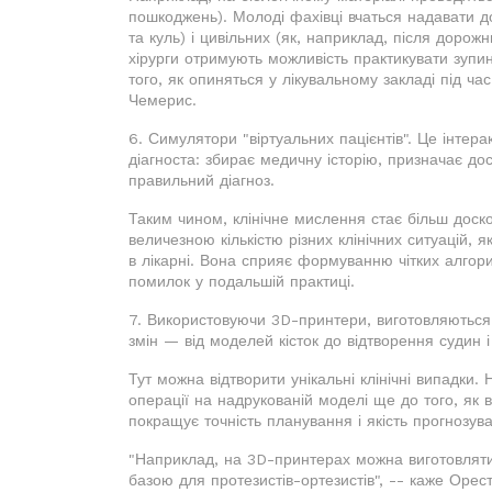
пошкоджень). Молоді фахівці вчаться надавати до
та куль) і цивільних (як, наприклад, після доро
хірурги отримують можливість практикувати зупин
того, як опиняться у лікувальному закладі під ча
Чемерис.
6. Симулятори "віртуальних пацієнтів". Це інтерак
діагноста: збирає медичну історію, призначає до
правильний діагноз.
Таким чином, клінічне мислення стає більш дос
величезною кількістю різних клінічних ситуацій, 
в лікарні. Вона сприяє формуванню чітких алгори
помилок у подальшій практиці.
7. Використовуючи 3D-принтери, виготовляються 
змін — від моделей кісток до відтворення судин і
Тут можна відтворити унікальні клінічні випадки.
операції на надрукованій моделі ще до того, як в
покращує точність планування і якість прогнозу
"Наприклад, на 3D-принтерах можна виготовляти
базою для протезистів-ортезистів", -- каже Орес