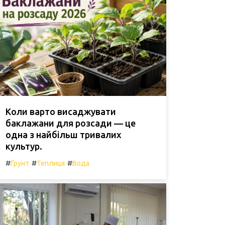
Коли варто висаджувати
баклажани для розсади — це
одна з найбільш тривалих
культур.
#
#
#
Ґрунт
Теплиця
Вода