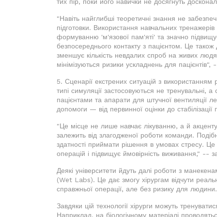
тих пір, поки його навички не досягнуть досконал
"Навіть найглибші теоретичні знання не забезпеч
підготовки. Використання навчальних тренажерів
формуванню 'м'язової пам'яті' та значно підвищ
безпосереднього контакту з пацієнтом. Це також
зменшує кількість невдалих спроб на живих людях.
мінімізуються ризики ускладнень для пацієнтів", 
5. Сценарії екстрених ситуацій з використанням
типі симуляції застосовуються не тренувальні, 
пацієнтами та апарати для штучної вентиляції л
допомоги — від первинної оцінки до стабілізації 
"Це місце не лише навчає лікуванню, а й акценту
залежить від злагодженої роботи команди. Подібн
здатності приймати рішення в умовах стресу. Це
операцій і підвищує ймовірність виживання," -- 
Деякі університети йдуть далі роботи з манекена
(Wet Labs). Це дає змогу хірургам відчути реаль
справжньої операції, але без ризику для людини.
Завдяки цій технології хірурги можуть тренуват
Наприклад, на біологічному матеріалі проводятьс