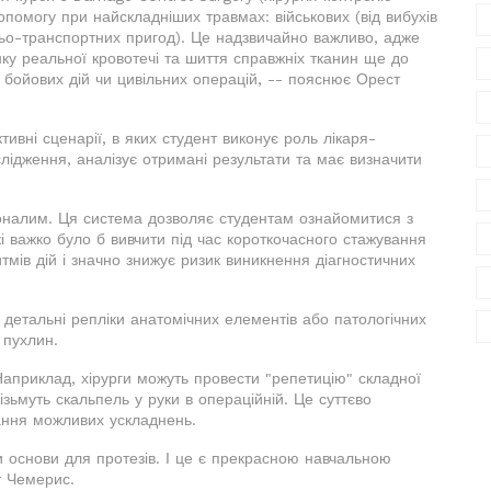
помогу при найскладніших травмах: військових (від вибухів
жньо-транспортних пригод). Це надзвичайно важливо, адже
ку реальної кровотечі та шиття справжніх тканин ще до
с бойових дій чи цивільних операцій, -- пояснює Орест
тивні сценарії, в яких студент виконує роль лікаря-
слідження, аналізує отримані результати та має визначити
коналим. Ця система дозволяє студентам ознайомитися з
які важко було б вивчити під час короткочасного стажування
тмів дій і значно знижує ризик виникнення діагностичних
детальні репліки анатомічних елементів або патологічних
 пухлин.
 Наприклад, хірурги можуть провести "репетицію" складної
ізьмуть скальпель у руки в операційній. Це суттєво
вання можливих ускладнень.
 основи для протезів. І це є прекрасною навчальною
т Чемерис.