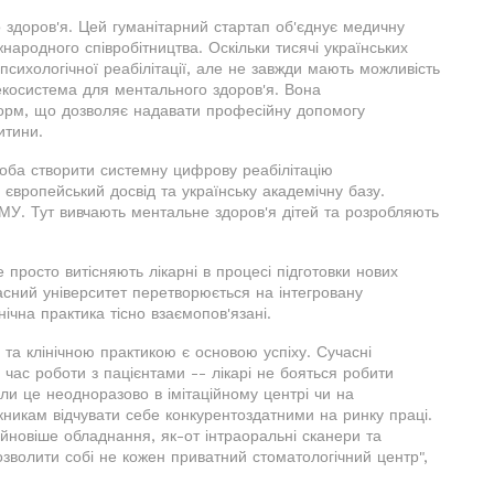
о здоров'я. Цей гуманітарний стартап об'єднує медичну
жнародного співробітництва. Оскільки тисячі українських
 психологічної реабілітації, але не завжди мають можливість
 екосистема для ментального здоров'я. Вона
орм, що дозволяє надавати професійну допомогу
итини.
оба створити системну цифрову реабілітацію
європейський досвід та українську академічну базу.
МУ. Тут вивчають ментальне здоров'я дітей та розробляють
е просто витісняють лікарні в процесі підготовки нових
асний університет перетворюється на інтегровану
нічна практика тісно взаємопов'язані.
та клінічною практикою є основою успіху. Сучасні
д час роботи з пацієнтами -- лікарі не бояться робити
ли це неодноразово в імітаційному центрі чи на
кникам відчувати себе конкурентоздатними на ринку праці.
йновіше обладнання, як-от інтраоральні сканери та
озволити собі не кожен приватний стоматологічний центр",