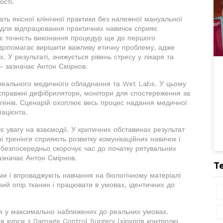
ості.
ать якісної клінічної практики без належної мануальної
 для відпрацювання практичних навичок сприяє
ує точність виконання процедур ще до першого
 допомагає вирішити важливу етичну проблему, адже
 У результаті, знижується рівень стресу у лікаря та
-- зазначає Антон Смірнов.
 реального медичного обладнання та Wet Labs. У цьому
а справжні дефібрилятори, монітори для спостереження за
егенів. Сценарій охоплює весь процес надання медичної
пацієнта.
є увагу на взаємодії. У критичних обставинах результат
і тренінги сприяють розвитку комунікаційних навичок і
 безпосередньо скорочує час до початку рятувальних
зазначає Антон Смірнов.
Т
ми і впроваджують навчання на біологічному матеріалі
ний опір тканин і працювати в умовах, ідентичних до
ися у максимально наближених до реальних умовах.
я курси з Damage Control Surgery (хірургія контролю