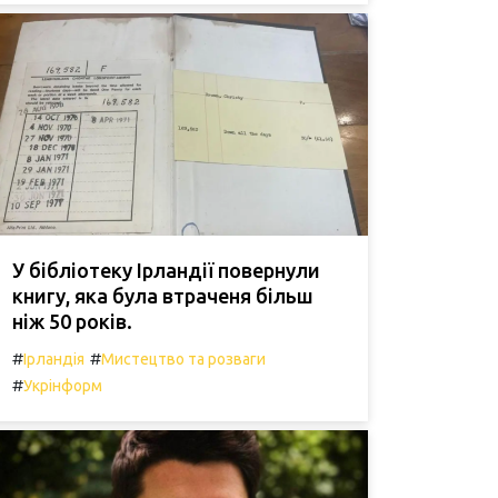
У бібліотеку Ірландії повернули
книгу, яка була втраченя більш
ніж 50 років.
#
#
Ірландія
Мистецтво та розваги
#
Укрінформ