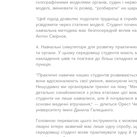
голографічними моделями органів, судин і нервов
моделі, змінювати їх розмір, "розбирати" на шари
"Цей підхід дозволяє подолати труднощі в сприйн
усвідомити через статичні моделі. Студент почин
навчальна методика має безпосередній вплив на т
Антон Смірнов.
4. Навчальні симулятори для розвитку практичних
та органи. У цьому середовищі студенти мають м
накладення швів та пов'язок до більш складних ма
пункція.
"Практичні навички наших студентів розвиваються
вони вдосконалюють свої уміння, виконуючи інс
Нещодавно ми організували тренінг на тему "Мен
детально ознайомилися з усіма етапами цієї важ
студенти не лише навчалися, але й почувалися в
основні медичні втручання," — ділиться Орест Ч
університету імені Данила Галицького.
Головною перевагою цього інструмента є можлив
лікарні інтерн зазвичай має лише одну спробу, щ
середовищі студент може практикувати одну й ту 