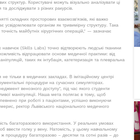
их структур. Користувачі можуть візуально аналізувати ці
 та досліджувати з різних ракурсів.
ятті складних просторових взаємозв'язків, які важко
ає усвідомлювати організм як тривимірну структуру. Така
очність майбутніх хірургічних операцій," — зазначає
 навичок (Skills Labs) точно відтворюють людські тканини
ожливість відпрацювати основи медичної практики: від
ніпуляцій, таких як інтубація, катетеризація та плевральна
 не тільки в медичних закладах. В імітаційному центрі
трументальні процедури на сучасних симуляторах.
еджмент венозного доступу", під час якого студенти
ливої маніпуляції. Наша мета полягає в тому, щоб
певнено при роботі з пацієнтами, успішно виконуючи
емерис, ректор Львівського національного медичного
ість багаторазового використання. У реальних умовах
об ввести голку у вену. Натомість, у цьому навчальному
ж процедуру багаторазово – десятки та сотні разів – до