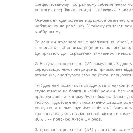
спеціалізованому програмному забезпеченню мож
раптових алергічних реакцій і закінчуючи тяжки
Основна вигода полягає в здатності безпечно оп
наближених до реальних. У такому контексті пом
майбутньому.
За даними згаданого вище дослідження, лікарі, 
із неонатальної реанімації (порятунок новонарод
Це призвело до покращення виживаності немовл
2. Віртуальна реальність (VR-симуляції). З доп
середовище, як-от операційна, приймальне відд
втручання, аналізувати стан пацієнта, працювати 
"VR дає нам можливість змоделювати найкритичніш
студент може не бачити в клініці роками. Але кол
пригадування механізму буде обмаль. Власне, е
теорію. Підготовлений лікар значно швидше орієн
реагування та зменшує ймовірність клінічних поми
тренінги, вказують на зменшення кількості техні
40%", -- пояснює Антон Смірнов.
3. Доповнена реальність (AR) у навчанні анатомії