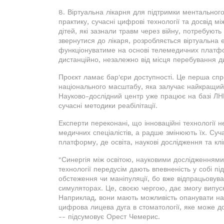
8. Віртуальна лікарня для підтримки ментальног
практику, сучасні цифрові технології та досвід мі
дітей, які зазнали травм через війну, потребують
звернутися до лікаря, розробляється віртуальна
функціонуватиме на основі телемедичних платф
дистанційно, незалежно від місця перебування д
Проєкт ламає бар'єри доступності. Це перша спр
національного масштабу, яка залучає найкращий 
Науково-дослідний центр уже працює на базі ЛН
сучасні методики реабілітації.
Експерти переконані, що інноваційні технології н
медичних спеціалістів, а радше змінюють їх. Суч
платформу, де освіта, наукові дослідження та клі
"Синергія між освітою, науковими дослідженнями 
технології передусім дають впевненість у собі пі
обстеження чи маніпуляції, бо вже відпрацьовува
симуляторах. Це, своєю чергою, дає змогу випус
Наприклад, вони мають можливість опанувати на
цифрова лицева дуга в стоматології, яке може д
-- підсумовує Орест Чемерис.