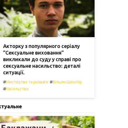
Акторку з популярного серіалу
"Сексуальне виховання"
викликали до суду у справі про
сексуальне насильство: деталі
ситуації.
#
#
Мистецтво та розваги
Вільям Шекспір
#
Насильство
ктуальне