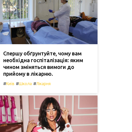
Спершу обґрунтуйте, чому вам
необхідна госпіталізація: яким
чином зміняться вимоги до
прийому в лікарню.
#
#
#
Київ
Школа
Лікарня