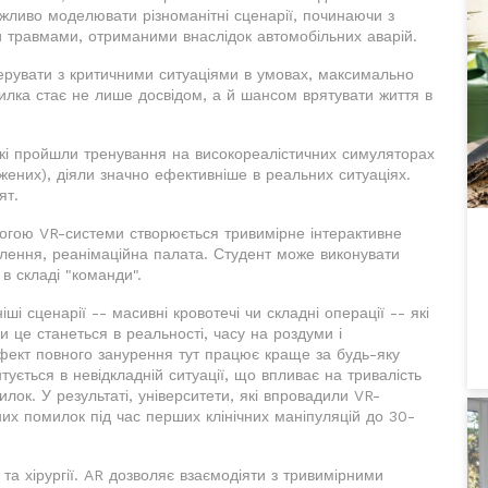
ливо моделювати різноманітні сценарії, починаючи з
ми травмами, отриманими внаслідок автомобільних аварій.
ерувати з критичними ситуаціями в умовах, максимально
илка стає не лише досвідом, а й шансом врятувати життя в
які пройшли тренування на високореалістичних симуляторах
жених), діяли значно ефективніше в реальних ситуаціях.
ят.
омогою VR-системи створюється тривимірне інтерактивне
ілення, реанімаційна палата. Студент може виконувати
в складі "команди".
і сценарії -- масивні кровотечі чи складні операції -- які
и це станеться в реальності, часу на роздуми і
фект повного занурення тут працює краще за будь-яку
тується в невідкладній ситуації, що впливає на тривалість
лок. У результаті, університети, які впровадили VR-
чних помилок під час перших клінічних маніпуляцій до 30-
 та хірургії. AR дозволяє взаємодіяти з тривимірними