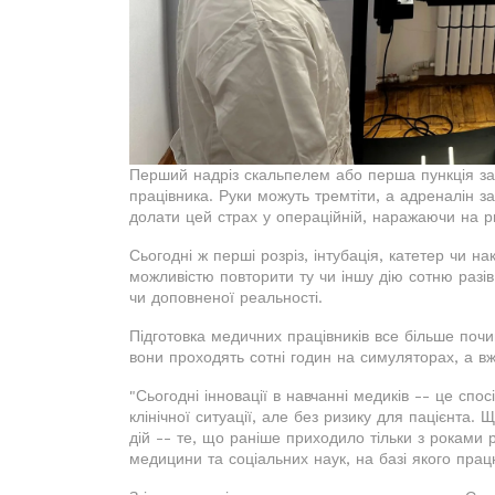
Перший надріз скальпелем або перша пункція з
працівника. Руки можуть тремтіти, а адреналін за
долати цей страх у операційній, наражаючи на ри
Сьогодні ж перші розріз, інтубація, катетер чи н
можливістю повторити ту чи іншу дію сотню разів 
чи доповненої реальності.
Підготовка медичних працівників все більше почи
вони проходять сотні годин на симуляторах, а вж
"Сьогодні інновації в навчанні медиків -- це спо
клінічної ситуації, але без ризику для пацієнта.
дій -- те, що раніше приходило тільки з роками 
медицини та соціальних наук, на базі якого пра