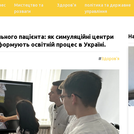
нес
Мистецтво та
Здоров'я
політика та державне
розваги
управління
ьного пацієнта: як симуляційні центри
Н
ормують освітній процес в Україні.
#
Здоров'я