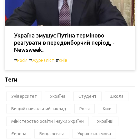
Україна змушує Путіна терміново
реагувати в передвиборчий період, -
Newsweek.
#
#
#
Росія
Журналіст
Київ
Теги
Університет
Україна
Студент
Школа
Вищий навчальний заклад
Росія
Київ
Міністерство освіти і науки України
Українці
Європа
Вища освіта
Українська мова