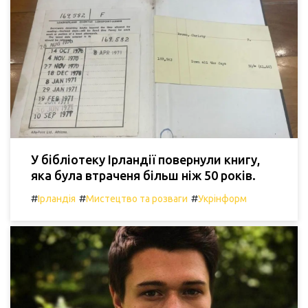
У бібліотеку Ірландії повернули книгу,
яка була втраченя більш ніж 50 років.
#
#
#
Ірландія
Мистецтво та розваги
Укрінформ