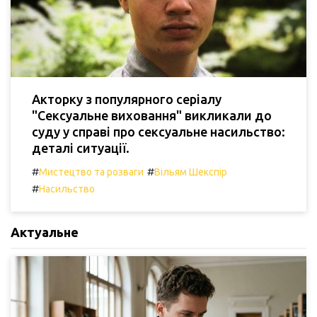
Акторку з популярного серіалу
"Сексуальне виховання" викликали до
суду у справі про сексуальне насильство:
деталі ситуації.
#
#
Мистецтво та розваги
Вільям Шекспір
#
Насильство
Актуальне