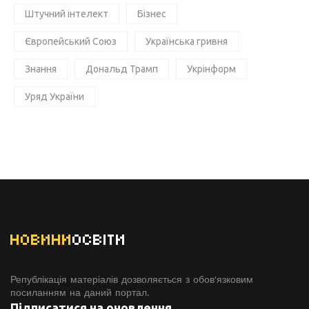
Штучний інтелект
Бізнес
Європейський Союз
Українська гривня
Знання
Дональд Трамп
Укрінформ
Уряд України
НОВИНИ
ОСВІТИ
Републікація матеріалів дозволяється з обов'язковим
посиланням на даний портал.
Підписатися на оновлення