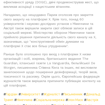
ефективності уряду (DOGE), двічі продемонстрував жест, що
викликав асоціації з нацистським вітанням.
Нагадаємо, що нещодавно Париж оголосив про закриття
свого акаунту на платформі X. Крім того, понад 60
університетів і науково-дослідних установ з Німеччини та
Австрії також вирішили закрити свої облікові записи в цій
соціальній мережі. Міністерство оборони Німеччини також
прийняло рішення припинити діяльність свого каналу на X,
зазначивши, що "конструктивний обмін думками на
платформі X стає все більш утрудненим".
Раніше було оголошено про вихід з платформи X низки
організацій і осіб, зокрема, британського видання The
Guardian, іспанської газети La Vanguardia, бельгійської De
Morgen, письменника Стівена Кінга та інших, які висловили
занепокоєння щодо поширення дезінформації, теорій змов,
токсичності та расизму. Окрім цього, Європейська федерація
журналістів також вирішила припинити публікацію контенту на
цій платформі.
#
#
#
#
#
Гардіан
Університет
Журналіст
Письменник
Дональд
#
#
#
#
Трамп
Німеччина
Соціальна мережа
Ілон Маск
Австрія