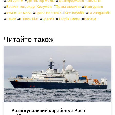
#
#
#
#
Алгоритм
Детектор медіа
Дезінформація
Бельгія
#
#
#
Вашингтон, округ Колумбія
Права людини
Інавгурація
#
#
#
#
Іспанська мова
Права політика
Ксенофобія
La Vanguardia
#
#
#
#
#
Ранок
Стівен Кінг
SpaceX
Теорія змови
Расизм
Читайте також
Розвідувальний корабель з Росії