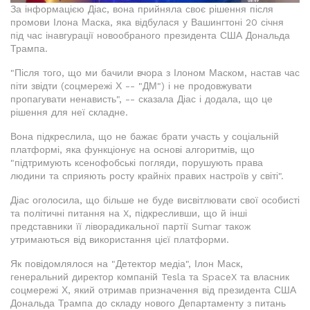
За інформацією Діас, вона прийняла своє рішення після
промови Ілона Маска, яка відбулася у Вашингтоні 20 січня
під час інавгурації новообраного президента США Дональда
Трампа.
"Після того, що ми бачили вчора з Ілоном Маском, настав час
піти звідти (соцмережі Х -- "ДМ") і не продовжувати
пропагувати ненависть", -- сказала Діас і додала, що це
рішення для неї складне.
Вона підкреслила, що не бажає брати участь у соціальній
платформі, яка функціонує на основі алгоритмів, що
"підтримують ксенофобські погляди, порушують права
людини та сприяють росту крайніх правих настроїв у світі".
Діас оголосила, що більше не буде висвітлювати свої особисті
та політичні питання на X, підкресливши, що й інші
представники її ліворадикальної партії Sumar також
утримаються від використання цієї платформи.
Як повідомлялося на "Детектор медіа", Ілон Маск,
генеральний директор компаній Tesla та SpaceX та власник
соцмережі Х, який отримав призначення від президента США
Дональда Трампа до складу нового Департаменту з питань