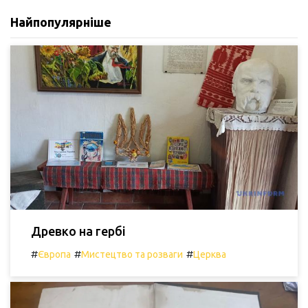
Найпопулярніше
Древко на гербі
#
#
#
Європа
Мистецтво та розваги
Церква