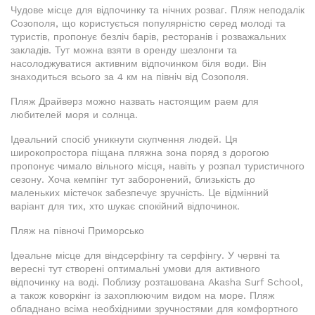
Чудове місце для відпочинку та нічних розваг. Пляж неподалік
Созополя, що користується популярністю серед молоді та
туристів, пропонує безліч барів, ресторанів і розважальних
закладів. Тут можна взяти в оренду шезлонги та
насолоджуватися активним відпочинком біля води. Він
знаходиться всього за 4 км на північ від Созополя.
Пляж Драйверз можно назвать настоящим раем для
любителей моря и солнца.
Ідеальний спосіб уникнути скупчення людей. Ця
широкопростора піщана пляжна зона поряд з дорогою
пропонує чимало вільного місця, навіть у розпал туристичного
сезону. Хоча кемпінг тут заборонений, близькість до
маленьких містечок забезпечує зручність. Це відмінний
варіант для тих, хто шукає спокійний відпочинок.
Пляж на півночі Приморсько
Ідеальне місце для віндсерфінгу та серфінгу. У червні та
вересні тут створені оптимальні умови для активного
відпочинку на воді. Поблизу розташована Akasha Surf School,
а також коворкінг із захоплюючим видом на море. Пляж
обладнано всіма необхідними зручностями для комфортного