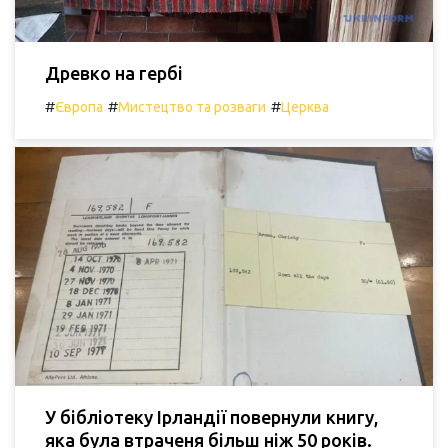
Древко на гербі
#
#
#
Європа
Мистецтво та розваги
Церква
У бібліотеку Ірландії повернули книгу,
яка була втраченя більш ніж 50 років.