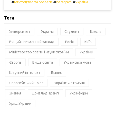
#
#
#
Мистецтво та розваги
Instagram
Україна
Теги
Університет
Україна
Студент
Школа
Вищий навчальний заклад
Росія
Київ
Міністерство освіти і науки України
Українці
Європа
Вища освіта
Українська мова
Штучний інтелект
Бізнес
Європейський Союз
Українська гривня
Знання
Дональд Трамп
Укрінформ
Уряд України