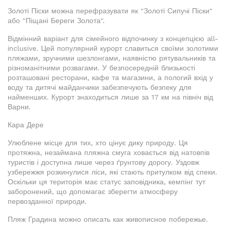
Золоті Піски можна перефразувати як "Золоті Сипучі Піски"
або "Піщані Береги Золота".
Відмінний варіант для сімейного відпочинку з концепцією all-
inclusive. Цей популярний курорт славиться своїми золотими
пляжами, зручними шезлонгами, наявністю рятувальників та
різноманітними розвагами. У безпосередній близькості
розташовані ресторани, кафе та магазини, а пологий вхід у
воду та дитячі майданчики забезпечують безпеку для
найменших. Курорт знаходиться лише за 17 км на північ від
Варни.
Кара Дере
Улюблене місце для тих, хто цінує дику природу. Ця
протяжна, незаймана пляжна смуга ховається від натовпів
туристів і доступна лише через ґрунтову дорогу. Уздовж
узбережжя розкинулися ліси, які стають притулком від спеки.
Оскільки ця територія має статус заповідника, кемпінг тут
заборонений, що допомагає зберегти атмосферу
первозданної природи.
Пляж Градина можно описать как живописное побережье.