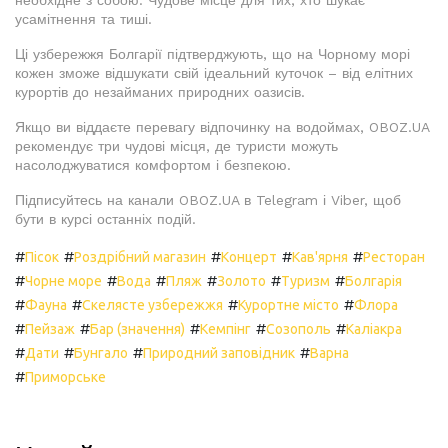
необхідне з собою. Чудове місце для тих, хто шукає
усамітнення та тиші.
Ці узбережжя Болгарії підтверджують, що на Чорному морі
кожен зможе відшукати свій ідеальний куточок – від елітних
курортів до незайманих природних оазисів.
Якщо ви віддаєте перевагу відпочинку на водоймах, OBOZ.UA
рекомендує три чудові місця, де туристи можуть
насолоджуватися комфортом і безпекою.
Підписуйтесь на канали OBOZ.UA в Telegram і Viber, щоб
бути в курсі останніх подій.
#
#
#
#
#
Пісок
Роздрібний магазин
Концерт
Кав'ярня
Ресторан
#
#
#
#
#
#
Чорне море
Вода
Пляж
Золото
Туризм
Болгарія
#
#
#
#
Фауна
Скелясте узбережжя
Курортне місто
Флора
#
#
#
#
#
Пейзаж
Бар (значення)
Кемпінг
Созополь
Каліакра
#
#
#
#
Дати
Бунгало
Природний заповідник
Варна
#
Приморське