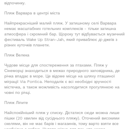
відпочинку.
Пляж Варвара в центрі міста
Найпрекрасніший малий пляж. У затишному селі Варвара
немає масштабних готельних комплексів - тільки затишна
атмосфера і скромний бар. Щороку тут відбувається музичний
фестиваль Wake Up Stran-Jah, який приваблює ді-джеїв з
різних куточків планети.
Пляж Велека
Чудове місце для спостереження за птахами. Пляж у
Сінеморці знаходиться в межах природного заповідника, де
річка впадає в море. Це відоме місце на шляху пташиної
міграції Via Pontica. Неподалік є всі необхідні зручності
містечка, а також можливість насолодитися прогулянкою на
човні по річці.
Пляж Ліпите
Найспокійніший пляж у списку. Дістатися сюди можна лише
пішки (20 хвилин від сусіднього пляжу). Оточений високими
скелями, він не має барів і магазинів, тому варто взяти все