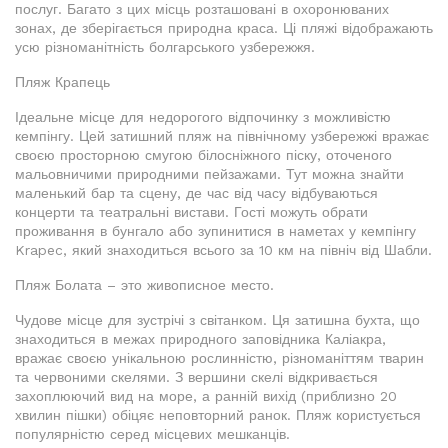
послуг. Багато з цих місць розташовані в охоронюваних
зонах, де зберігається природна краса. Ці пляжі відображають
усю різноманітність болгарського узбережжя.
Пляж Крапець
Ідеальне місце для недорогого відпочинку з можливістю
кемпінгу. Цей затишний пляж на північному узбережжі вражає
своєю просторною смугою білосніжного піску, оточеного
мальовничими природними пейзажами. Тут можна знайти
маленький бар та сцену, де час від часу відбуваються
концерти та театральні вистави. Гості можуть обрати
проживання в бунгало або зупинитися в наметах у кемпінгу
Krapec, який знаходиться всього за 10 км на північ від Шабли.
Пляж Болата – это живописное место.
Чудове місце для зустрічі з світанком. Ця затишна бухта, що
знаходиться в межах природного заповідника Каліакра,
вражає своєю унікальною рослинністю, різноманіттям тварин
та червоними скелями. З вершини скелі відкривається
захоплюючий вид на море, а ранній вихід (приблизно 20
хвилин пішки) обіцяє неповторний ранок. Пляж користується
популярністю серед місцевих мешканців.