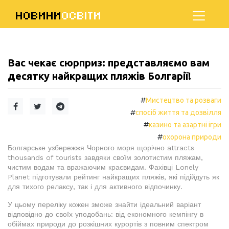
НОВИНИ
ОСВІТИ
Вас чекає сюрприз: представляємо вам
десятку найкращих пляжів Болгарії!
#
Мистецтво та розваги
#
спосіб життя та дозвілля
#
казино та азартні ігри
#
охорона природи
Болгарське узбережжя Чорного моря щорічно attracts
thousands of tourists завдяки своїм золотистим пляжам,
чистим водам та вражаючим краєвидам. Фахівці Lonely
Planet підготували рейтинг найкращих пляжів, які підійдуть як
для тихого релаксу, так і для активного відпочинку.
У цьому переліку кожен зможе знайти ідеальний варіант
відповідно до своїх уподобань: від економного кемпінгу в
обіймах природи до розкішних курортів з повним спектром