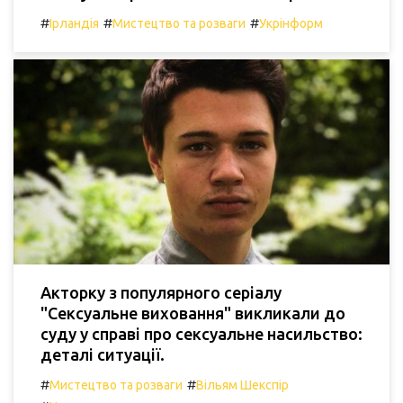
#
#
#
Ірландія
Мистецтво та розваги
Укрінформ
Акторку з популярного серіалу
"Сексуальне виховання" викликали до
суду у справі про сексуальне насильство:
деталі ситуації.
#
#
Мистецтво та розваги
Вільям Шекспір